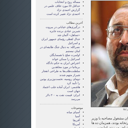
مساله روح و انتخابات
حداقل 20 مورد خلاف علمي در
گزارش احمدی نژاد
احمدی نژاد تغییر کرده است
آخرین مطالب
درگیری‌های خیابانی در بیروت
شیرین عبادی برنده جایزه
«تساهل» آلمان شد
جدال لفظی رؤسای جمهور ایران
و اسرائیل
نصرالله: به دنبال جنگ طایفه‌ای در
لبنان نیستیم
اولمرت صلح با همسایگان
اسرائیل را ممکن خواند
اعتراض ایران به حکم دادگاه
بریتانیا در مورد مجاهدین
سلطنت‌طلب‌ها به طراحی انفجار
شیراز متهم شدند
دومای روسیه، نخست‌وزیری پوتین
را تأیید کرد
هاشمی: ایران آماده جلب اعتماد
جهان است
ایران: قیمت نفت به ۲۰۰ دلار
می‌رسد
موضوعات
یلنا
آسيای ميانه
آسیا
ان مشغول مصاحبه با وزیر
آفریقا
انه بودند، همزمان ده ها
آمریکا
راض می‌زنند. اما وزیر