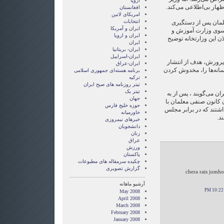
اروپا
هار بی‌اطلاعی می‌کند.
افغانستان
امریکای لاتین
انتخابات
لمان پس از دستگیری
ايران و آمريکا
سوی وزارت آموزش و
ايران و اروپا
ن این وزارتخانه توضیح
ایران
ایران- بریتانیا
ایران-اسراییل
رورش، هدف از انتشار
ایران-عراق
انه‌ها را، مخدوش کردن
برنامه هسته‌ای جمهوری اسلامی
ترکیه
تیتر روزنامه های صبح ایران
تیتر یک
ان می‌گویند ، پس از به
جهان
 کانون صنفی معلمان با
حوزه خلیج فارس
شتند که در برابر مجلس
خاورمیانه
د.
خبرهای نیمروزی
دانشجویان
زنان
عراق
ورزش
پاکستان
چکیده سرمقاله های مطبوعات
گزارش تصويری
chera rais jomho
آرشیو ماهانه
May 2008
April 2008
March 2008
February 2008
January 2008