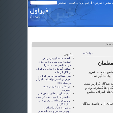
 پیشین
|
خبرخوان آر اس اس
|
پادکست
| جستجو:
 معلمان
• چاپ کنید
لینکدونی
نامه محمد ستاری‌فر، رییس
علمان
سازمان مدیریت و برنامه ریزی
دولت خاتمی به احمدی‌نژاد
سناتور آمريکايي: مذاکره با ايران
جلس با دخالت نیروی
را آغاز کرده‌ايم
آنها دستگیر شدند.
متن عهدنامه مرزى بين ايران و
عراق بر اساس توافقنامه الجزاير
در سال 1975
اشت شدگان گزارش نشده
بی نظیر بوتو، قربانی مذهب
یری‌ها گسترده بوده و
خشونت
ان‌های اطراف مجلس
ترکمنستان بر خلاف توافق قبلی
خواستار افزایش قیمت گاز است
بوتو برای منطقه ما یک وزنه غیر
تعدادی از بازداشت شدگان
قابل انکار بود
ما هنوز به دنبال ماجراجو و
قهرمان هستيم و نه سياستمدار