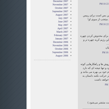
December 2007
November 2007
October 2007
September 2007
August 2007
ن بس است برای رییس
July 2007
د منتخب از سوی او!
June 2007
May 2007
April 2007
March 2007
February 2007
ات برای مخدوش کردن چهره
January 2007
ن رژیم کریه چهره تر و
December 2006
..
November 2006
یان
October 2006
September 2006
August 2006
روش ها و راهکارهایی کوته
 و تنها نتیجه ای که دارد
 خود بی بهره می مانند و
ر حرکت نکنند داستان به
ه خواهد داشت
ایت منتشر می‌شود.)