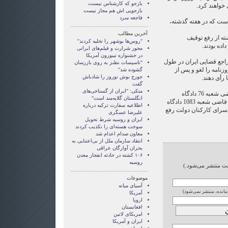
بازجو که کارشناس نیست،
خواهند کرد.
بازجویی اش هم مجاز نیست
فاجعه سرد
است که در هفته گذشته،
آخرین مطالب
ته از رفع توقیف
"روس‌ها بوشهر را تخلیه کردند"
اده بودند.
محور شرارت و فیلم‌های ایرانی
در جشنواره تیبورون آمریکا
راجع قضایی ایران در طول
"تاسیسات نطنز به روی بازرسان
نامه را لغو و پس از
گشوده شد"
جورج بوش نوروز را شادباش
ا رأی دهند.
گفت
متکی: "ایران از گستاخی‌های
روزنامه شرق بر اساس حكم قاضی شعبه 76 دادگاه
انگلستان گلایه‌مند است"
كيفری، روزنامه هم میهن با حکم قاضی شعبه 1083 دادگاه
اطلاعیه سفارت ترکیه درباره
دسرای کارکنان دولت رفع
علیرضا عسگری
ایران و روسیه شرط تحویل
سوخت هسته‌ای را تکذیب کردند
معاون صدام اعدام شد
انتقاد سازمان ملل از بی‌اعتنایی به
بحران آوارگان عراقی
۱۰۶ کشته در حادثه انفجار معدن
روسیه
ایت منتشر می‌شود.)
موضوعات
آسيای ميانه
 مانده، منتشر نمی‌شود)
آمریکا
اروپا
افغانستان
امریکای لاتین
ايران و آمريکا