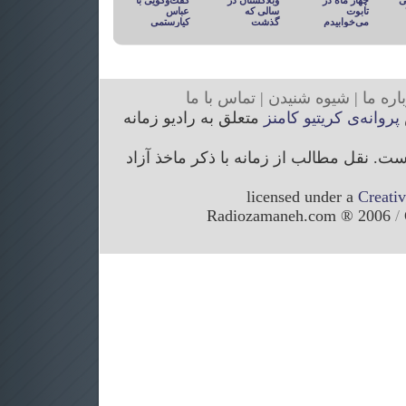
ی
چهار ماه در
وبلاگستان در
گفت‌وگویی با
تابوت
سالی که
عباس
می‌خوابیدم
گذشت
کیارستمی
ار
ه ما
|
شیوه
شنیدن
|
تما
س با ما
پروانه‌ی کریتیو کامنز
متعلق به رادیو زمانه
. نقل مطالب از زمانه با ذکر ماخذ آزاد
licensed under a
Creati
/