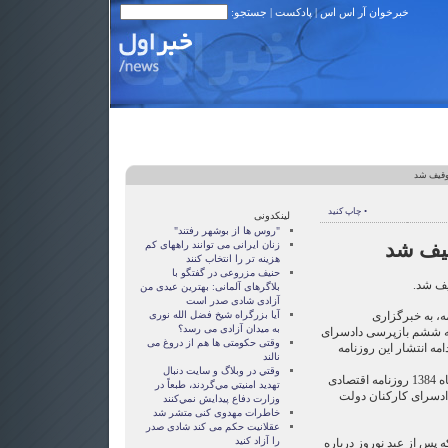
خبرخوان آر اس اس
|
پادکست
| جستجو:
توقیف شد
• چاپ کنید
لینکدونی
"روس ها از بوشهر رفتند"
قیف شد
زنان ايرانی می توانند راههای کم
هزينه تر را انتخاب کنند
حنیف مزروعی در گفتگو با
یف شد.
بلاگرهای آلمانی: بهترین عیدی من
آزادی شادی صدر است
ه، به خبرگزاری
آيا بزرگراه شيخ فضل الله نوری
به ميدان آزادی می رسد؟
به ششم بازپرسی دادسرای
وقتی حکومتی ها هم از دروغ می
مه انتشار این روزنامه
نالند
وقتي در وبلاگ و سايت دنبال
هیأت نظارت بر مطبوعات، دی ماه 1384 روزنامه اقتصادی
تهديد امنيتي مي‌گردند، طبعاً در
 دادسرای کارکنان دولت
وزارت دفاع پيدايش نمي‌كنند
خاطرات مهدوی كنی متشر شد
عقلانيت حکم می کند شادی صدر
را آزاد کنيد
ه پس از عید نوروز درباره