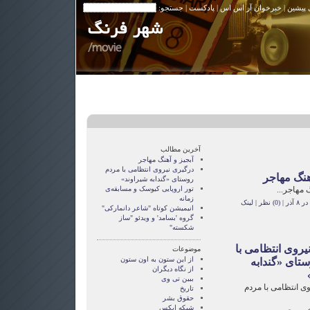
 پیشین
|
خبرخوان آر اس اس
|
پادکست
| جستجو:
آخرین مطالب
آبجیز و آهنگ مهاجر
درگيری نيروی انتظامی با مردم
آهنگ مهاجر
روستای «گندابه شيراوند»
 مهاجر...
تور اروپایی کیوسک و مسابقه‌ی
زمانه
 آذر
|
(0) نظر
|
لینک
انیمیشن کوتاه "شاعر دانمارکی"
گروه 'بسامد' و ویدئو "ساز
شکسته"
يروی انتظامی با
موضوعات
از این ستون به اون ستون
تای «گندابه
از نگاه دیگران
ببین تی وی
ی انتظامی با مردم
تاریخ
حقوق بشر
شبکه ایکس