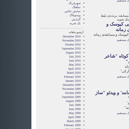
ک مستقیم
شهرفرنگ
نمآهنگ
نمایش عکس
ویدئوبلاگ
سابقه، برنده‌ی بلیط
سک شوید
گزارش
ایی کیوسک و
یک تجربه
 زمانه
آرشیو ماهانه
 کیوسک و مسابقه‌ی زمانه
December 2010
ک مستقیم
November 2010
October 2010
September 2010
August 2010
کوتاه "شاعر
July 2010
"
June 2010
May 2010
اه
April 2010
ارکی"
March 2010
ک مستقیم
February 2010
January 2010
December 2009
November 2009
امد' و ویدئو "ساز
October 2009
September 2009
August 2009
'
July 2009
ه"
June 2009
ک مستقیم
May 2009
April 2009
March 2009
February 2009