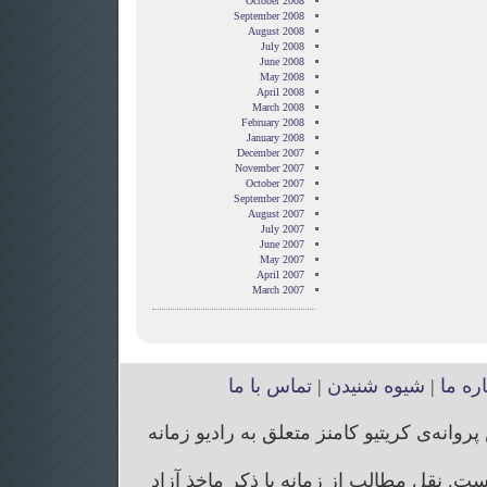
October 2008
September 2008
August 2008
July 2008
June 2008
May 2008
April 2008
March 2008
February 2008
January 2008
December 2007
November 2007
October 2007
September 2007
August 2007
July 2007
June 2007
May 2007
April 2007
March 2007
اره ما
|
شیوه شنیدن
|
تماس با ما
انه‌ی کریتیو کامنز متعلق به رادیو زمانه
. نقل مطالب از زمانه با ذکر ماخذ آزاد