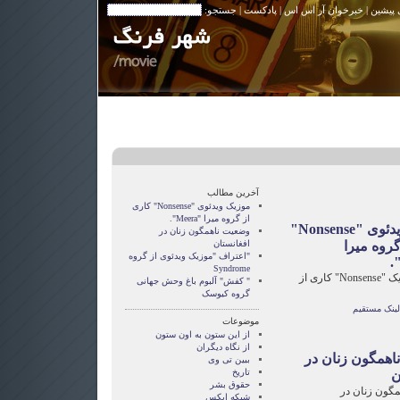
 پیشین
|
خبرخوان آر اس اس
|
پادکست
| جستجو:
آخرین مطالب
موزیک ویدئوی "Nonsense" کاری
از گروه میرا "Meera".
موزیک ویدئوی "Nonsense"
وضعیت ناهمگون زنان در
گروه میرا
افغانستان
"اعتراف "موزیک ویدئوی از گروه
Syndrome
ویدئوی موزیک "Nonsense" کاری از
" کفش" آلبوم باغ وحش جهانی‌
گروه کیوسک
لینک مستقیم
موضوعات
از این ستون به اون ستون
از نگاه دیگران
همگون زنان در
ببین تی وی
تاریخ
ن
حقوق بشر
گون زنان در
شبکه ایکس