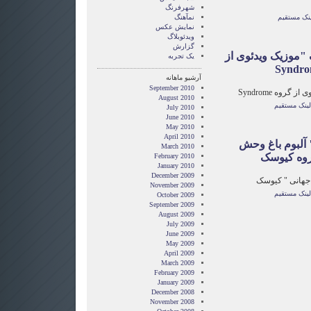
شهرفرنگ
ینک مستقیم
نمآهنگ
نمایش عکس
ویدئوبلاگ
گزارش
"موزیک ویدئوی از
یک تجربه
آرشیو ماهانه
September 2010
 گروه Syndrome
August 2010
لینک مستقیم
July 2010
June 2010
May 2010
April 2010
آلبوم باغ وحش
March 2010
روه کیوسک
February 2010
January 2010
December 2009
جهانی‌ " کیوسک
November 2009
لینک مستقیم
October 2009
September 2009
August 2009
July 2009
June 2009
May 2009
April 2009
March 2009
February 2009
January 2009
December 2008
November 2008