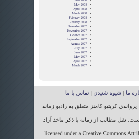
June 2008
May 2008
April 2008
March 2008
February 2008
January 2008
December 2007
November 2007
October 2007
September 2007
August 2007
July 2007
June 2007
May 2007
April 2007
March 2007
اره ما
|
شیوه شنیدن
|
تماس با ما
انه‌ی کریتیو کامنز متعلق به رادیو زمانه
. نقل مطالب از زمانه با ذکر ماخذ آزاد
licensed under a Creative Commons Attr