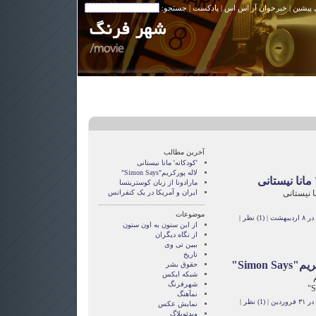
 پیشین
|
خبرخوان آر اس اس
|
پادکست
| جستجو:
آخرین مطالب
'کودکانه' مانا نیستانی
لاله پورکریم"Simon Says"
 مانا نیستانی
مارادونا از زبان کوستریتسا
نا نیستانی
ایران و آمریکا در یک کنفرانس
موضوعات
یبهشت
|
(1) نظر
|
از این ستون به اون ستون
از نگاه دیگران
ببین تی وی
تاریخ
Simon Sa"
حقوق بشر
شبکه ایکس
شهرفرنگ
نمآهنگ
وردین
|
(1) نظر
|
نمایش عکس
ویدئوبلاگ