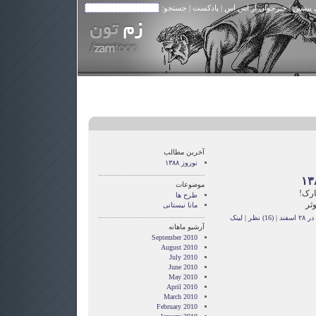
 پیشین
|
خبرخوان آر اس اس
|
پادکست
| جستجو:
آخرین مطالب
نوروز ١٣٨٨
موضوعات
ارک!
طرح ها
ثر
مانا نیستانی
اسفند
|
(16) نظر
|
لینک
آرشیو ماهانه
September 2010
August 2010
July 2010
June 2010
May 2010
April 2010
March 2010
February 2010