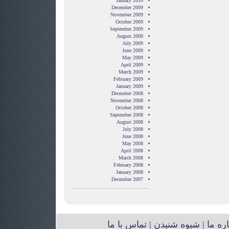
January 2010
December 2009
November 2009
October 2009
September 2009
August 2009
July 2009
June 2009
May 2009
April 2009
March 2009
February 2009
January 2009
December 2008
November 2008
October 2008
September 2008
August 2008
July 2008
June 2008
May 2008
April 2008
March 2008
February 2008
January 2008
December 2007
اره ما
|
شیوه شنیدن
|
تماس با ما