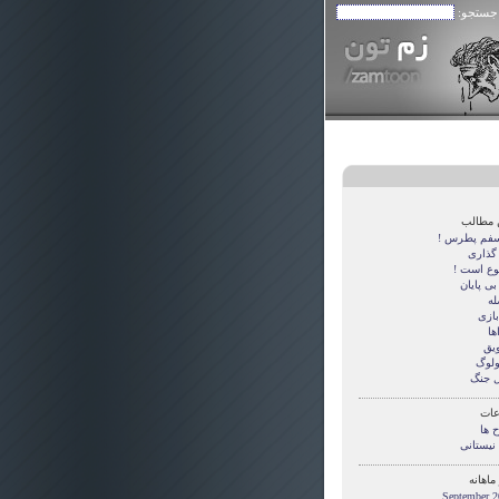
 جستجو:
 مطالب
سفم پطرس !
 گذاری
وع است !
بی پایان
له
بازی
ها
یق
ولوگ
 جنگ
ات
 ها
 نیستانی
ماهانه
September 2