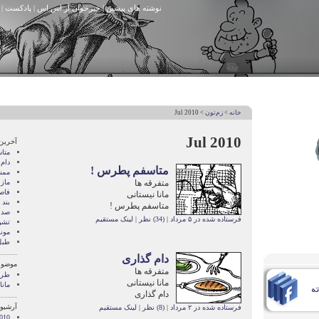
نوشته های پیشین
|
خبرخوان آر اس اس
|
پادکست
|
خانه
>
زم‌تون
> Jul 2010
Jul 2010
آخرین
متا
دام
متاسفم پطرس !
ممن
متفرقه ها
ماز 
فاص
مانا نیستانی
بند 
متاسفم پطرس !
صدا
فرستاده شده در ۵ مرداد
|
(34) نظر
|
لینک مستقیم
تشو
مون
طبل
دام گذاری
موضوع
متفرقه ها
طرح
مانا نیستانی
مانا
دام گذاری
آرشیو 
فرستاده شده در ۲ مرداد
|
(8) نظر
|
لینک مستقیم
010