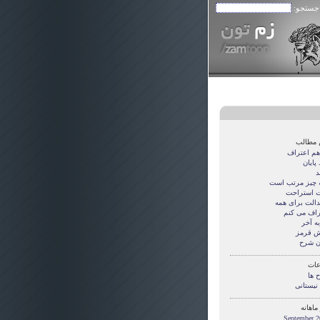
 جستجو:
 مطالب
 هم اعتراف
پایان
د
 چیز مرتب است
 استراحت
دالت برای همه
راف می کنم
ه آخر
 قرمز
ن شرح
ات
 ها
 نیستانی
ماهانه
September 2