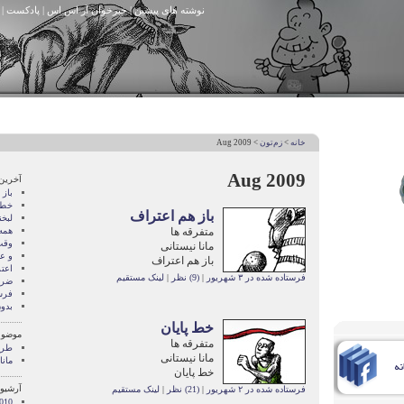
نوشته های پیشین
|
خبرخوان آر اس اس
|
پادکست
|
خانه
>
زم‌تون
> Aug 2009
Aug 2009
آخرین
باز
خط 
باز هم اعتراف
لبخن
متفرقه ها
همه
وقت
مانا نیستانی
و ع
باز هم اعتراف
اعت
فرستاده شده در ۳ شهریور
|
(9) نظر
|
لینک مستقیم
ضرب
فرش
بدو
خط پایان
موضوع
متفرقه ها
طرح
مانا نیستانی
مانا
خط پایان
آرشیو 
فرستاده شده در ۲ شهریور
|
(21) نظر
|
لینک مستقیم
010