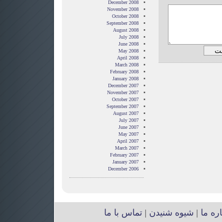
December 2008
November 2008
October 2008
September 2008
August 2008
July 2008
June 2008
May 2008
April 2008
March 2008
February 2008
January 2008
December 2007
November 2007
October 2007
September 2007
August 2007
July 2007
June 2007
May 2007
April 2007
March 2007
February 2007
January 2007
December 2006
اره ما
|
شیوه شنیدن
|
تماس با ما