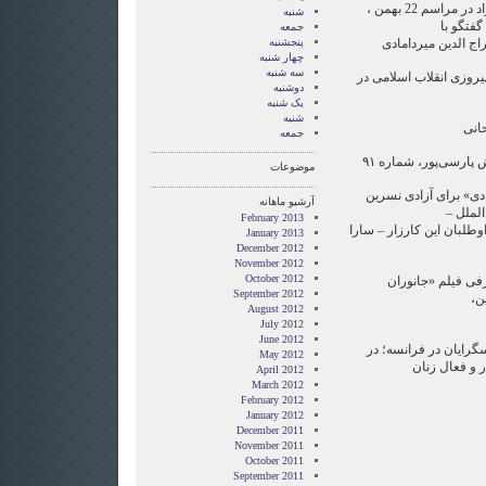
۲۰:۴۰ سخنرانی محمود احمدی نژاد در مراسم 22 بهمن ،
شنبه
گفتگو با
جمعه
اج الدین میردامادی
پنجشنبه
چهار شنبه
سه شنبه
ه ۳۴مین سال پیروزی انقلاب اسلامی در
دوشنبه
یک شنبه
شنبه
جمعه
موضوعات
 آزادی» برای آزادی نسرین
آرشیو ماهانه
لملل –
February 2013
وطلبان این کارزار – سارا
January 2013
December 2012
November 2012
October 2012
معرفی فیلم «جانوران
September 2012
ن،
August 2012
July 2012
June 2012
نسگرایان در فرانسه؛ در
May 2012
ر و فعال زنان
April 2012
March 2012
February 2012
January 2012
December 2011
November 2011
October 2011
September 2011