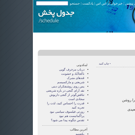
 پیشین
|
خبرخوان آر اس اس
|
پادکست
| جستجو:
• چاپ کنید
لینکدونی
درباب مزخرف گویی
ناکجاآباد و خشونت
قندهای متبرک
شریعتی و مارکسیسم
پس روی روشنفکران دینی
نقد آرای گنجی در باره شریعتی
تناقض‌گوتر از گنجی داريوش
سجادی است
ارا روشن
قدرت را احساس کنید، لذت را
تجربه کنید
عیدی
رورتی فيلسوف سياسی نبود
پراگماتيست هم نبود
تقدس چگونه پيدا می شود؟
آخرین مطالب
یکشنبه