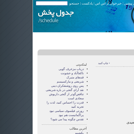
 پیشین
|
خبرخوان آر اس اس
|
پادکست
| جستجو:
• چاپ کنید
لینکدونی
درباب مزخرف گویی
ناکجاآباد و خشونت
قندهای متبرک
شریعتی و مارکسیسم
پس روی روشنفکران دینی
نقد آرای گنجی در باره شریعتی
تناقض‌گوتر از گنجی داريوش
سجادی است
قدرت را احساس کنید، لذت را
تجربه کنید
رورتی فيلسوف سياسی نبود
پراگماتيست هم نبود
تقدس چگونه پيدا می شود؟
عیدی
آخرین مطالب
یکشنبه