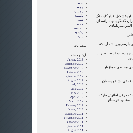
شنبه
جمعه
پنجشنبه
 درباره تشکیل قرارگاه جنگ
یکشنبه
شنبه
ان گفتگو با نیما راشدان
جمعه
الدین میردامادی
پنجشنبه
یکشنبه
شنبه
موضوعات
 چهارم، سفر به بلندترین
آرشیو ماهانه
پور
January 2013
December 2012
‌های محیطی – مازیار
November 2012
October 2012
September 2012
August 2012
مه فیضی، شاعره جوان
July 2012
June 2012
May 2012
۲۱:۴۵ موسیقی پیشرو در ایران ۱۷؛ معرفی امانوئل ملیک
April 2012
ز – محمود خوشنام
March 2012
February 2012
January 2012
December 2011
November 2011
October 2011
September 2011
August 2011