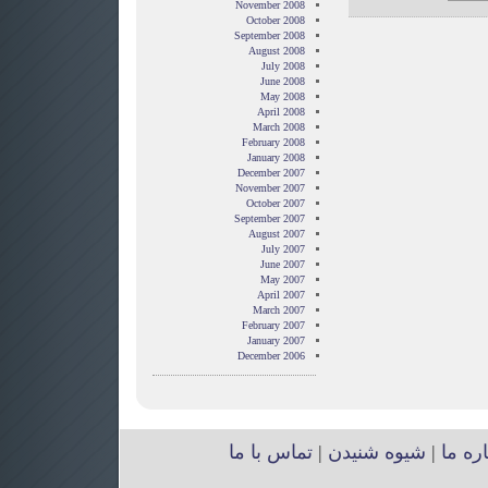
November 2008
October 2008
September 2008
August 2008
July 2008
June 2008
May 2008
April 2008
March 2008
February 2008
January 2008
December 2007
November 2007
October 2007
September 2007
August 2007
July 2007
June 2007
May 2007
April 2007
March 2007
February 2007
January 2007
December 2006
اره ما
|
شیوه شنیدن
|
تماس با ما