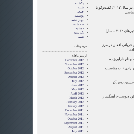
یکشنبه
۲۰:۴۰ بزرگ‌ترین چالش‌های ایران در سال ۲۰۱۳؛ گفت‌وگو با
شنبه
جمعه
یاسی
پنج‌شنبه
چهار شنبه
سه شنبه
دوشنبه
۲۰:۵۰ مجله دگرباش: مروری بر خبرهای ۲۰۱۲ – سارا
یک شنبه
شنبه
یان قربانی افغان در مرز
موضوعات
ده،
آرشیو ماهانه
بهنام دارایی‌زاده
December 2012
November 2012
اکبر رادی»؛ به مناسبت
October 2012
September 2012
August 2012
July 2012
- حسین نوش‌آذر
June 2012
May 2012
April 2012
«کلود دبوسی»، آهنگساز
March 2012
February 2012
January 2012
December 2011
November 2011
October 2011
September 2011
August 2011
July 2011