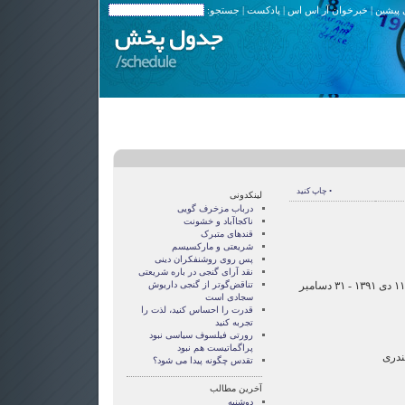
 پیشین
|
خبرخوان آر اس اس
|
پادکست
| جستجو:
• چاپ کنید
لینکدونی
درباب مزخرف گویی
ناکجاآباد و خشونت
قندهای متبرک
شریعتی و مارکسیسم
پس روی روشنفکران دینی
نقد آرای گنجی در باره شریعتی
برنامه‌های رادیو زمانه در دوشنبه ۱۱ دی ۱۳۹۱ - ۳۱ دسامبر
تناقض‌گوتر از گنجی داريوش
سجادی است
قدرت را احساس کنید، لذت را
تجربه کنید
رورتی فيلسوف سياسی نبود
پراگماتيست هم نبود
ندری
تقدس چگونه پيدا می شود؟
آخرین مطالب
دوشنبه