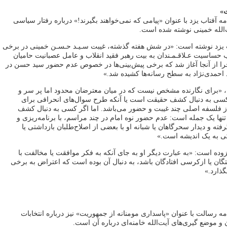
ت»
ه آفتاب یزد با عنوان «پیامی که نمی‌خواهند بگیرند!» درباره رفتار سیاسی
الله خمینی نوشته شده است.
 یزد نوشته است: «در شش هفته گذشته، غیبت سـیـد حـسـن خمینی در برخی
اسیت عـلاقـمـندان به بیت رهبر فقید انقلاب و عامل عصبانیت حامیان
ا از آنجا آغاز شد که برخی پیش‌بینی‌ها در خصوص عدم حضور سید حسن در
حمدی‌نژاد به سطح رسانه‌ها کشیده شد.»
ه، «برای نگارنده مشخص نیست که در میان معترضان محدود اما پر سر و
سی به دنبال کشف حقیقت است یا آنکه طرح سوال‌های انحرافی برای
 فلسفه اصلی چند غیبت و حضور می‌باشد. اما اگر کسی به دنبال کشف
نها یک جمله است: عدم حضور نوه امام در چند مراسم، با برنامه‌ریزی و
ته و دیدار سحرگاهان یا شبانه او با بعضی از اصلاح‌طلبان بازداشتی یا
کی به یک اندیشه است.»
فزوده است: «به عبارت دیگر او به جای آنکه به فکر موافقت یا مخالفت با
ن یا ازکرسی افتادگان باشد، به دنبال آن بوده است که اعتراض به برخی
گذارد.»
ه رسالت با عنوان «پاسداری مومنانه از جمهوریت» نیز درباره انتخابات
 موضع گیری‌های آیت‌الله خامنه‌ای درباره آن است.