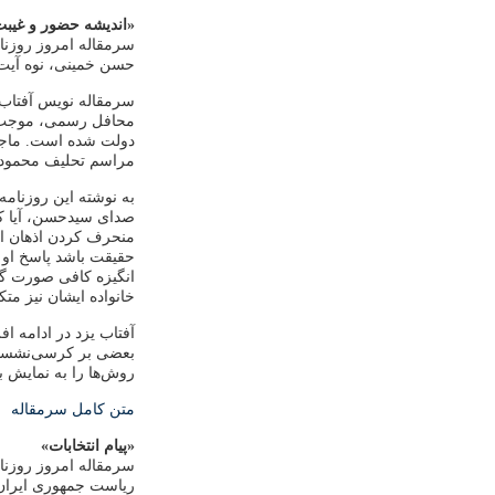
«اندیشه حضور و غیب
سرمقاله امروز روزنام
حسن خمینی، نوه آیت‌
سرمقاله نویس آفتاب
محافل رسمی، موجب حس
دولت شده‌ است. ماجر
مراسم تحلیف محمود ا
به نوشته این روزنام
صدای سیدحسن، آیا ک
منحرف کردن اذهان از
حقیقت باشد پاسخ او ت
انگیزه ‌کافی صورت گرف
خانواده ایشان نیز مت
آفتاب یزد در ادامه ا
بعضی بر کرسی‌نشستگا
روش‌ها را به نمایش ب
متن کامل سرمقاله
«پیام انتخابات»
سرمقاله امروز روزنام
ریاست جمهوری ایران و