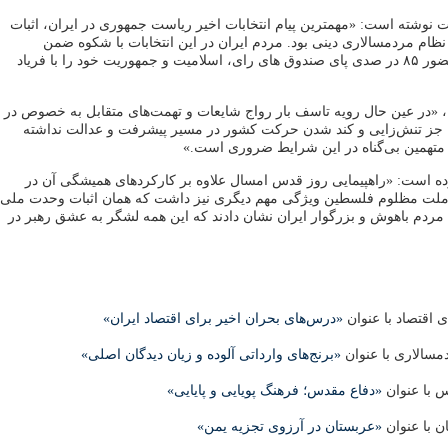
نوشته است: «مهمترین پیام انتخابات اخیر ریاست جمهوری در ایران، اثبات
ظام مردمسالاری دینی بود. مردم ایران در این انتخابات با شکوه ضمن
هم‌آوایی با ولایت با حضور ۸۵ در صدی پای صندوق های رای، اسلامیت و جمهوریت خود را با فریاد
ه، «در عین حال رویه تاسف بار رواج شایعات و تهمت‌های متقابل به خصوص در
ه جز تنش‌زایی و کند شدن حرکت کشور در مسیر پیشرفت و عدالت نداشته
 متهمین بی‌گناه در این شرایط ضروری است.»
ده است: «راهپیمایی روز قدس امسال علاوه بر کارکردهای همیشگی آن در
ز ملت مظلوم فلسطین ویژگی مهم دیگری نیز داشت که همان اثبات وحدت ملی
. مردم باهوش و بزرگوار ایران نشان دادند که این همه لشگر به عشق رهبر در
ی اقتصاد با عنوان
«درس‌های بحران اخیر برای اقتصاد ایران»
مسالاری با عنوان
«برنج‌های وارداتی آلوده و زیان دیدگان اصلی»
 با عنوان
«دفاع مقدس؛ فرهنگ پویایی و پایایی»
ن با عنوان
«عربستان در آرزوی تجزیه یمن»