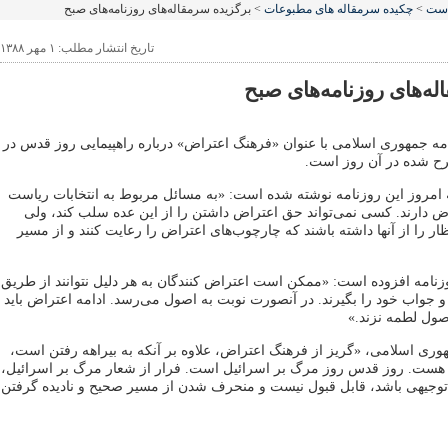
است
>
چکیده سرمقاله های مطبوعات
> برگزیده سرمقاله‌های روزنامه‌های صبح
تاریخ انتشار مطلب: ۱ مهر ۱۳۸۸
ه‌های روزنامه‌های صبح
مه جمهوری اسلامی با عنوان «فرهنگ اعتراض» درباره راهپیمایی روز قدس در
رح شده در آن روز است.
امروز این روزنامه نوشته شده است: «به مسائل مربوط به انتخابات ریاست
ض دارند. کسی نمی‌تواند حق اعتراض داشتن را از این عده سلب کند، ولی
ار را از آنها داشته باشند که چارچوب‌های اعتراض را رعایت کنند و از مسیر
زنامه افزوده است: «ممکن است اعتراض کنندگان به هر دلیل نتوانند از طریق
 و جواب خود را بگیرند. در آنصورت نوبت به اصول می‌رسد. ادامه اعتراض باید
اصول لطمه نزند.»
وری اسلامی، «گریز از فرهنگ اعتراض، علاوه بر آنکه به بیراهه رفتن است،
 هست. روز قدس روز مرگ بر اسرائیل است. فرار از شعار مرگ بر اسرائیل،
هر توجیهی باشد، قابل قبول نیست و منحرف شدن از مسیر صحیح و نادیده گرفتن