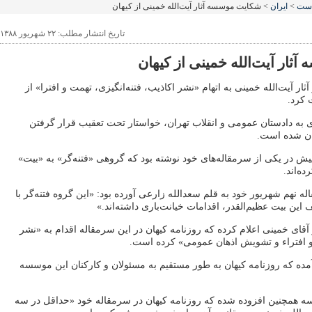
است
>
ایران
> شکایت موسسه آثار آیت‌الله خمینی از کیهان
تاریخ انتشار مطلب: ۲۲ شهریور ۱۳۸۸
ار آیت‌الله خمینی از کیهان
ر آیت‌الله خمینی به اتهام «نشر اکاذیب، فتنه‌انگیزی، تهمت و افترا» از
کرد.
ی به دادستان عمومی و انقلاب تهران، خواستار تحت تعقیب قرار گرفتن
ان شده است.
یش در یکی از سرمقاله‌های خود نوشته بود که گروهی «فتنه‌گر» به «بیت»
ده‌اند.
ه نهم شهریور خود به قلم سعد‌الله زارعی آورده بود: «این گروه فتنه‌گر با
این بیت عظیم‌القدر، اقدامات خیانت‌باری داشته‌اند.»
ای خمینی اعلام کرده که روزنامه کیهان در این سرمقاله اقدام به «نشر
 و افتراء و تشویش اذهان عمومی» کرده است.
مده که روزنامه کیهان به طور مستقیم به مسئولان و کارکنان این موسسه
ه همچنین افزوده شده که روزنامه کیهان در سرمقاله خود «حداقل در سه