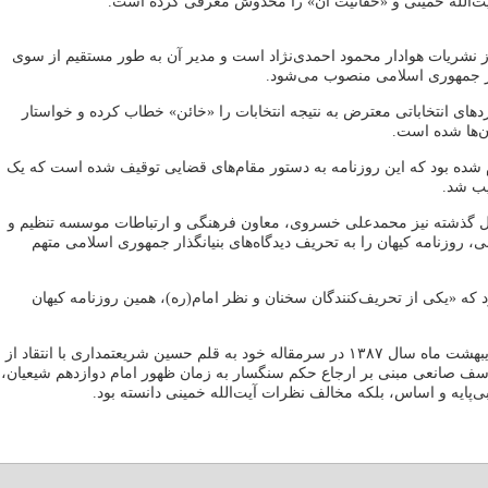
ت‌الله خمینی و «حقانیت آن» را مخدوش معرفی کرده است.
از نشریات هوادار محمود احمدی‌نژاد است و مدیر آن به طور مستقیم از سوی
هبر جمهوری اسلامی منصوب می‌شود.
مزدهای انتخاباتی معترض به نتیجه انتخابات را «خائن» خطاب کرده و خواستار
‌ها شده‌ است.
م شده بود که این روزنامه به دستور مقام‌های قضایی توقیف شده است که یک
یب شد.
سال گذشته نیز محمدعلی خسروی، معاون فرهنگی و ارتباطات موسسه تنظیم و
نی، روزنامه کیهان را به تحریف دیدگاه‌های بنیانگذار جمهوری اسلامی متهم
که «یکی از تحریف‌کنندگان سخنان و نظر امام(ره)، همین روزنامه کیهان
روزنامه کیهان ۱۵ اردیبهشت ماه سال ۱۳۸۷ در سرمقاله خود به قلم حسین شریعتمداری با انتقاد از
وسف صانعی مبنی بر ارجاع حکم سنگسار به زمان ظهور امام دوازدهم شیعیان،
 بی‌پایه و اساس، بلکه مخالف نظرات آیت‌الله خمینی دانسته بود.