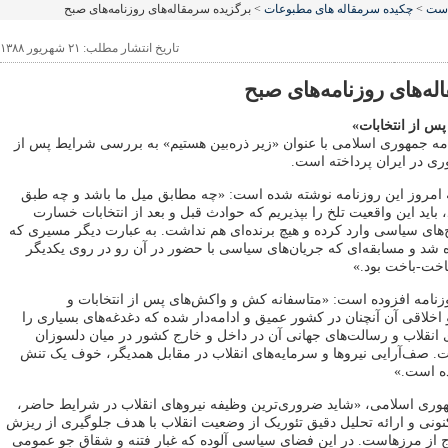
است
>
چکیده سرمقاله های مطبوعات
> برگزیده سرمقاله‌های روزنامه‌های صبح
تاریخ انتشار مطلب: ۲۱ شهریور ۱۳۸۸
ه‌های روزنامه‌های صبح
س از انتخابات»
مه جمهوری اسلامی با عنوان «زیر ذره‌بین هستیم» به بررسی شرایط پس از
ری در ایران پرداخته است.
امروز این روزنامه نوشته شده است: «چه مطابق میل ما باشد و چه طبق
 باید این واقعیت تلخ را بپذیریم که حوادث قبل و بعد از انتخابات خسارت
‌های سیاسی وارد کرده و هیچ برنده‌ای هم نداشت. به عبارت دیگر مسیری که
ده شد و مسابقه‌ای که جریان‌های سیاسی با حضور در آن رو در روی یکدیگر
اخت-باخت بود.»‌
زنامه افزوده است: «متاسفانه کش و واکش‌های پس از انتخابات و
اخلاقی آن آنچنان در کشور عمیق و ادامه‌دار شده که دغدغه‌های بسیاری را
 انقلاب و رسالت‌های جهانی آن در داخل و خارج کشور در میان دلسوزان
ت. صف‌آرایی نیروها و سرمایه‌های انقلاب در مقابل همدیگر، خوف یک تنش
ه است.»
هوری اسلامی، «شاید ضروری‌ترین وظیفه نیروهای انقلاب در شرایط حاضر،
نی و ارائه تحلیل دقیق تئوریک از وضعیت انقلاب با هدف جلوگیری از ریزش
رج از مرزهاست. در این فضای سیاسی آلوده که غبار فتنه و شقاق جو عمومی