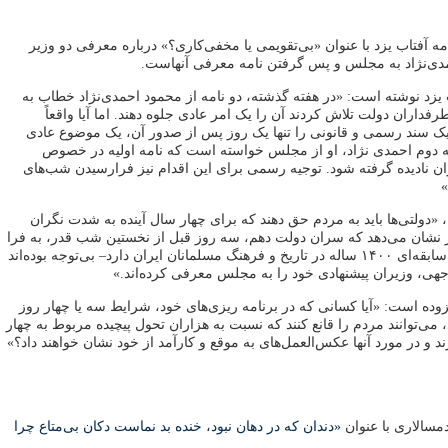
ه آفتاب یزد با عنوان «بی‌تقویمی یا مخفی‌کاری؟» درباره معرفی دو وزیر
دی‌نژاد به مجلس و پس گرفتن نامه معرفی آنهاست.
یزد نوشته است: «در هفته گذشته، دو نامه از محمود احمدی‌نژاد خطاب به
اران دولت تلاش کردند آن را یک امر عادی جلوه دهند. اما آیا واقعاً
یک سند رسمی و قانونی را تنها یک روز پس از صدور آن، یک موضوع عادی
دوم احمدی نژاد، او از مجلس خواسته است که نامه اولیه در خصوص
ان نادیده گرفته شود. توجیه رسمی برای این اقدام نیز فرارسیدن شب‌های
»
، «دولتی‌ها باید به مردم حق دهند که برای چهار سال آینده به شدت نگران
یر نشان می‌دهد که سران دولت دهم، سه روز قبل از نخستین شب قدر، به فرا
رسیدن این شب– که سابقه‌ای ۱۴۰۰ ساله در تاریخ و فرهنگ مسلمانان ایران دارد– بی‌توجه بوده‌اند
جهی، ‌وزیران پیشنهادی خود را به مجلس معرفی کرده‌اند.»
فزوده است: «آیا کسانی که در برنامه‌ ریزی‌های خود، شرایط سه یا چهار روز
د، می‌توانند مردم را قانع کنند که نسبت به هزاران تحول پیچیده مربوط به چهار
د و در مورد آنها عکس‌العمل‌های به موقع و کارآمد از خود نشان خواهند داد؟»
مسالاری با عنوان
«دندان که در دهان نبود، خنده بد نماست دکان بی‌متاع چرا