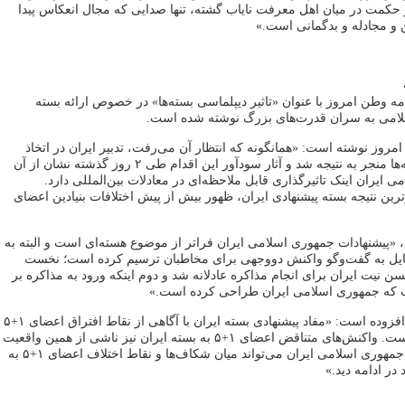
 حکمت در میان اهل معرفت نایاب گشته، تنها صدایی که مجال انعکاس پیدا
ن و مجادله و بدگمانی است.»
ه وطن امروز با عنوان «تاثیر دیپلماسی بسته‌ها» در خصوص ارائه بسته
لامی به سران قدرت‌های بزرگ نوشته شده است.
وز نوشته است: «همانگونه که انتظار آن می‌رفت، تدبیر ایران در اتخاذ
تاکتیک دیپلماسی بسته‌ها منجر به نتیجه شد و آثار سودآور این اقدام طی ۲ روز گذشته نشان از آن
 ایران اینک تاثیرگذاری قابل ملاحظه‌ای در معادلات بین‌المللی دارد.
رین نتیجه بسته پیشنهادی ایران، ظهور بیش از پیش اختلافات بنیادین اعضای
، «پیشنهادات جمهوری اسلامی ایران فراتر از موضوع هسته‌ای است و البته به
مایل به گفت‌وگو واکنش دووجهی برای مخاطبان ترسیم کرده است؛ نخست
سن نیت ایران برای انجام مذاکره عادلانه شد و دوم اینکه ورود به مذاکره بر
 که جمهوری اسلامی ایران طراحی کرده است.»
وطن امروز در ادامه افزوده است: «مفاد پیشنهادی بسته ایران با آگاهی از نقاط افتراق اعضای ۱+۵
تنظیم و تدوین شده است. واکنش‌های متناقض اعضای ۱+۵ به بسته ایران نیز ناشی از همین واقعیت
است. اینکه تا چه حد جمهوری اسلامی ایران می‌تواند میان شکاف‌ها‌ و نقاط اختلاف اعضای ۱+۵ به
 در ادامه دید.»