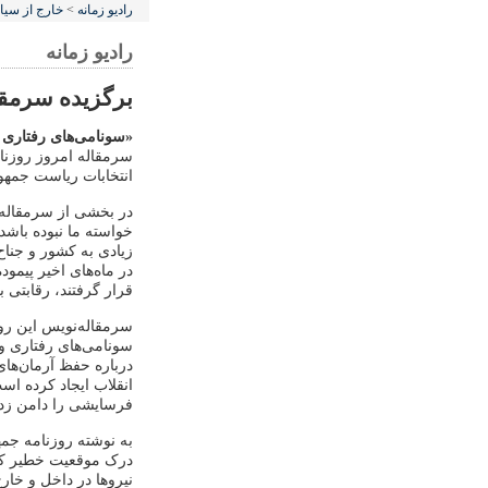
رادیو زمانه
>
خارج از سی
رادیو زمانه
برگزیده سرمقال
«سونامی‌های رفتاری پ
سرمقاله امروز روزنا
انتخابات ریاست جمهو
در بخشی از سرمقاله 
خواسته ما نبوده باشد،
زیادی به کشور و جناح
در ماه‌های اخیر پیمو
قرار گرفتند، رقابتی ب
سرمقاله‌نویس این رو
سونامی‌های رفتاری و 
درباره حفظ آرمان‌های
انقلاب ایجاد کرده اس
فرسایشی را دامن زد
به نوشته روزنامه جم
درک موقعیت خطیر کنو
نیروها در داخل و خا