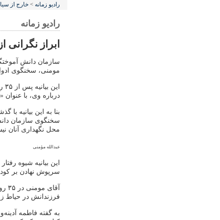
رادیو زمانه
>
خارج از سی
رادیو زمانه
ابراز نگرانی ا
سازمان دانش آموختگان
مومنی، سخنگوی ادوار
این
درباره وی، با عنوان 
بنا به این بیانیه با 
سخنگوی سازمان دانش‌
محل نگهداری آنان نی
عبدالله مؤمنی
این بیانیه شیوه رفتا
سرپوش نهادن بر کودتای ۲۲ خرداد» دانست
آقای
فرزندانش در حیاط زن