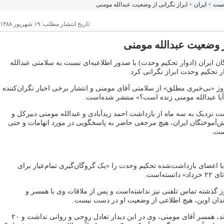
است
>
ایران
> ابراز نگرانی از وضعیت عبدالله مومنی
تاریخ انتشار مطلب: ۱۹ شهریور ۱۳۸۸
ز وضعیت عبدالله مومنی
 ایران (ادوار تحکیم وحدت) با صدور اطلاعیه‌ای نسبت به سلامتی عبدالله
 تحکیم وحدت ابراز نگرانی کرد.
 بیانیه پس از ۳۵ روز «بی‌خبری مطلق» از سلامتی آقای مومنی و انتشار برخی اخبار نگران‌کننده
«آیا عبدالله مومنی زنده است؟» منتشر شده‌است.
گذشت نزدیک به سه ماه از بازداشت احمد زیدآبادی و عبدالله مومنی دبیرکل و
آموختگان ایران، هیچ مرجعی حاضر به پاسخگویی در مورد اتهامات و حتی
ست.
ر با اعضای بازداشت‌شده تحکیم وحدت را «یک گروگان‌گیری تمام‌عیار برای
ه‌است.
 مومنی در ۳۵ روز گذشته تماس تلفنی نیز نداشته‌است و پس از ملاقات وی با همسر و
دان اوین، هیچ اطلاعی از وضعیت او در دست نیست.
به گفته فاطمه آدینه‌وند، همسر آقای مومنی، وی در این دیدار تعادل روحی و روانی نداشت و ۲۰