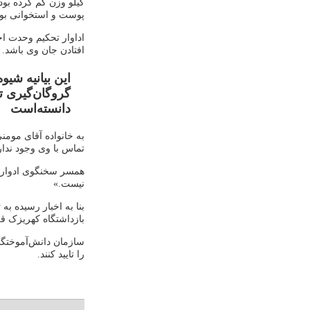
کیلو وزن کم کرده بود.
پوست و استخوانی بود
افتادن جان وی باشد.
این بیانیه شی
دانسته‌است
به خانواده آقای مومن
تماس با وی وجود ندار
همسر سخنگوی ادوار تح
نیست.»
بنا به اخبار رسیده ب
بازداشتگاه کهریزک ق
سازمان دانش‌آموختگا
را تایید کنند.