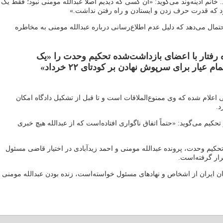
 خانم آدینه‌وند می‌گوید: «آن کسی که دیدیم اصلاً عبدالله مومنی نبود؛ فقط یک
 که قدرت حرف زدن و ایستادن و راه رفتن نداشت.»
اداوار تحکیم وحدت احتمال می‎‌دهد که دلیل عدم اطلاع‌رسانی درباره عبدالله مومنی به مخاطره
وه رفتار با اعضای بازداشت‌شده تحکیم وحدت را «یک
گروگان‌گیری تمام عیار برای سرپوش نهادن بر کودتای ۲۲ خرداد»
ی اعلام شده که وی ممنوع‌الملاقات است و تا قبل از تشکیل دادگاه امکان
د.
کیم می‌گوید: «حتماً اتفاق ناگواری افتاده‌است که از عبدالله هیچ خبری
ه تحکیم وحدت، پرونده عبدالله مومنی و احمد زیدآبادی در اختیار قاضی مسئول
رار گرفته‌است.
ن ایران از اشخاص و نهادهای مسئول خواسته‌است، زنده بودن عبدالله مومنی