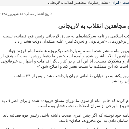
است
>
ایران
> هشدار سازمان مجاهدین انقلاب به لاریجانی
تاریخ انتشار مطلب: ۱۸ شهریور ۱۳۸۸
مجاهدین انقلاب به لاریجانی
اب اسلامی در نامه سرگشاده‌ای به صادق لاریجانی رئیس قوه قضائیه، نسبت
برخورد‌های «غیرقانونی و تحریک‌آمیز» علیه منتقدان دولت هشدار داد.
ین نامه که ۱۷ شهریور ماه منتشر شده است، به بازداشت یک‌روزه عاطفه امام فرزند جواد
اهدین انقلاب اشاره شده و آمده است: «بر ما دقیقا روشن نیست که هدف از
ر و مشکوک چیست. آیا این اقدام در کنار دیگر اقدامات و اظهارات غیرقانونی
ی است که این مملکت بنا نیست تغییر کند و اصلاح شود؟»
عاطفه امام ۱۹ ساله روز یکشنبه در خیابان طالقانی تهران بازداشت شد و پس از ۲۴ ساعت
ن رها شد.
م کرده که خانم امام از سوی ماموران مسلح «ربوده» شده و برای اعتراف به
مشروع با برخی از سران اصلاحات تحت فشار بوده است.
امه خود نوشته که اگر چنین امری صحت داشته باشد، رئیس قوه قضائیه باید
سامان دادن به این مخروبه، صادق» باشد.