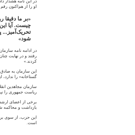
در این نامه هشدار دا
او را از هم‌اکنون رقم 
«بر ما دقیقا 
چیست. آیا این 
تحریک‌آمیز... 
شود»
در ادامه نامه سازمان
رفتند و در نهایت چنا
کردند.»
این سازمان به صادق ل
گستاخانه» را ندارد، ا
سازمان مجاهدین انقل
ریاست جمهوری را نپذی
برخی از اعضای ارشد 
بازداشت و محاکمه شده
این حزب، از سوی برخ
است.