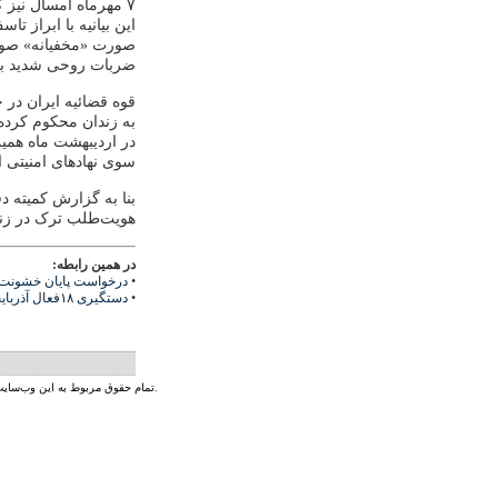
۷ مهرماه امسال نیز گروهی از فعالان مدنی با صدور بیانیه‌ای خواستار آزادی این افراد شده بودند.
این بیانیه با ابراز ت
صورت «مخفیانه» صور
ضربات روحی شدید به 
به زندان‌ محکوم کرده 
در اردیبهشت ماه همین
سوی نهاد‌های امنیتی 
هویت‌طلب ترک در زندا
در همین رابطه:
•
درخواست پایان خشونت‌ها
•
دستگیری ۱۸فعال آذربایجان در تهران
تمام حقوق مربوط به این وب‌سایت و محتوای آن بر اساس پروانه‌ی کریتیو کامنز متعلق به رادیو زمانه است.