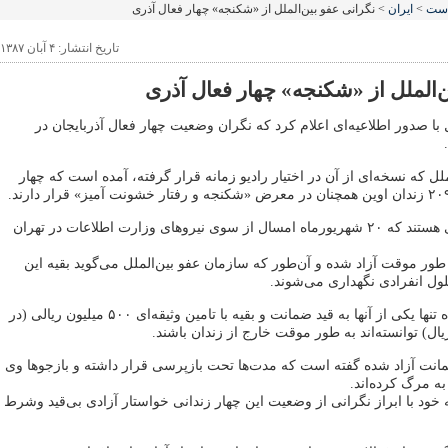
است
>
ایران
> نگرانی عفو بین‌الملل از «شکنجه» چهار فعال آذری
تاریخ انتشار: ۴ آبان ۱۳۸۷
‌الملل از «شکنجه» چهار فعال آذری
 با صدور اطلاعیه‌ای اعلام کرد که نگران وضعیت چهار فعال آذربایجان در
ملل که نسخه‌ای از آن در اختیار رادیو زمانه قرار گرفته، آمده است که چهار
این افراد جزء ۹ نفری هستند که ۲۰ شهریورماه امسال از سوی نیرو‌های وزارت اطلاعات در تهران
به طور موقت آزاد شده‌ و آن‌طور که سازمان عفو بین‌الملل می‌گوید بقیه این
لول انفرادی نگهداری می‌شوند.
از میان افراد آزاد شده تنها یکی از آنها به قید ضمانت و بقیه با تامین وثیقه‌ای ۵۰۰ میلیون ریالی (در
ضمانت آزاد شده گفته است که مدت‌ها تحت بازپرسی‌ قرار داشته و بازجو‌ها وی
به مرگ کرده‌اند.
نه خود با ابراز نگرانی از وضعیت این چهار زندانی خواستار آزادی بی‌قید وشرط