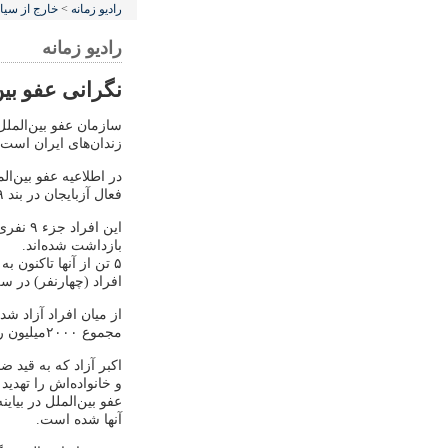
رادیو زمانه
>
خارج از سی
رادیو زمانه
نگرانی عفو بین
سازمان عفو بین‌الملل
زندان‌های ایران است.
در اطلاعیه عفو بین‌ال
فعال آزبایجان در بند ۲۰۹ زندان اوین همچنان در معرض «شکنجه و رفتار خشونت آمیز» قرار دارند.
بازداشت شده‌اند.
۵ تن از آنها تاکنون 
افراد (چهارنفر) در س
مجموع ۲۰۰۰میلیون ریال) توانسته‌اند به طور موقت خارج از زندان باشند.
اکبر آزاد که به قید 
و خانواده‌اش را تهدید 
عفو بین‌الملل در بیای
آنها شده است.