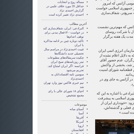
مساله روح و انتخابات
ومی آژانس که امروز
حداقل 20 مورد خلاف علمي در
 از جمهوری اسلامی خواست
گزارش احمدی نژاد
 سریع‌تر، شفاف‌سازی
احمدی نژاد تغییر کرده است
آخرین مطالب
ژانس که مهم‌ترین نشست
البرادعی: ایران، شفاف‌سازی کند
ال با شرکت روسای
در خواست۱۴۰۰فعال مدنی برای
 مدت یک هفته برگزار
توقف اعدام‌ها
تاکید دوباره چین بر ادامه مذاکره
با ایران
غیبت احمدی‌نژاد در مراسم سال
سازمان انرژی اتمی ایران
تحصیلی جدید دانشگاه‌ها
به دلایل اعلام نشده از
چکیده سرمقاله‌های مطبوعات
ل‌گران، عدم حضور آقای
تیتر روزنامه‌های صبح ایران
شر شد، بخشی از واکنش
فرانسه: اگر ایران امتناع کند،
ن قطعنامه شورای امنیت
تحریم می‌شود
دانند.
سومین نامه اقتصاددانان به
احمدی‌نژاد
 در آژانس به جای وی در
تیم خبری فاکس نیوز وارد تهران
د.
شد
احیای ۱۸ شورای عالی با رای
ادعی با اشاره به این که
مجمع تشخیص
مهوری اسلامی به پیشرفت
د: «خودداری ایران از
موضوعات
ی فعلی و گذشته‌اش،
آسيای ميانه
شده است.»
آسیا
آفریقا
آمریکا
اروپا
افغانستان