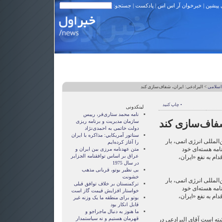
 پیشین
|
خبرخوان آر اس اس
|
پادکست
| جستجو:
اسلامی
> البرادعی: ایران، شفاف‌سازی کند
• چاپ کنید
لینکدونی
نامه محمد ستاری‌فر، رییس
شفاف‌سازی کند
سازمان مدیریت و برنامه ریزی
دولت خاتمی به احمدی‌نژاد
سناتور آمريکايي: مذاکره با ايران
المللی انرژی اتمی، بار
را آغاز کرده‌ايم
امه هسته‌ای خود
متن عهدنامه مرزى بين ايران و
عراق بر اساس توافقنامه الجزاير
م به نفع «ایران،
در سال 1975
بی نظیر بوتو، قربانی مذهب
خشونت
المللی انرژی اتمی، بار
ترکمنستان بر خلاف توافق قبلی
امه هسته‌ای خود
خواستار افزایش قیمت گاز است
م به نفع «ایران،
بوتو برای منطقه ما یک وزنه غیر
قابل انکار بود
ما هنوز به دنبال ماجراجو و
قهرمان هستيم و نه سياستمدار
ته است آقای البرادعی در