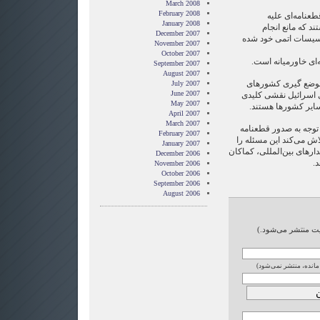
March 2008
February 2008
عنامه‌ای علیه
January 2008
د که مانع انجام
December 2007
اسیسات اتمی خود شده
November 2007
October 2007
ه‌ای خاورمیانه است.
September 2007
August 2007
 موضع گیری کشورهای
July 2007
June 2007
ی اسرائیل نقشی کلیدی
May 2007
 سایر کشورها هستند.
April 2007
March 2007
 توجه به صدور قطعنامه
February 2007
اش می‌کند این مسئله را
January 2007
ارهای بین‌المللی، کماکان
December 2006
د.
November 2006
October 2006
September 2006
August 2006
ایت منتشر می‌شود.)
 مانده، منتشر نمی‌شود)