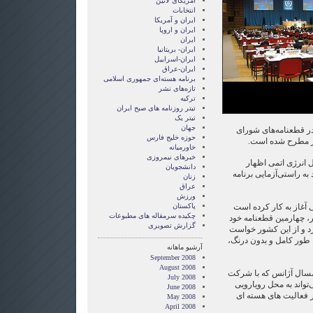
امریکای لاتین
انتخابات
ايران و آمريکا
ايران و اروپا
ایران
ایران- بریتانیا
ایران-اسراییل
ایران-عراق
برنامه هسته‌ای جمهوری اسلامی
تازه‌های نشر
ترکیه
تیتر روزنامه های صبح ایران
تیتر یک
جهان
ر قطعنامه‌های شورای
حوزه خلیج فارس
ز مطرح شده است.
خاورمیانه
خبرهای نیمروزی
لل انرژی اتمی اظهار
دانشجویان
ه‌ راستی‌آزمایی برنامه
زنان
عراق
ورزش
آغاز به کار کرده است
پاکستان
چکیده سرمقاله های مطبوعات
، چهارمین قطعنامه خود
گزارش تصويری
د و از این کشور خواست
 طور کامل و بدون درنگ،
آرشیو ماهانه
September 2008
August 2008
سال آژانس که با شرکت
July 2008
تواند به محل رویارویی
June 2008
ر فعالیت های هسته ای
May 2008
April 2008