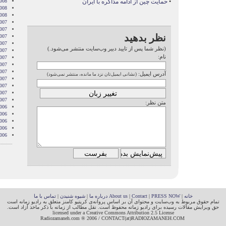
•
حمایت چین از ادامه مذاکره با ایران
008
2008
2008
007
007
نظر بدهید
007
007
(نظر شما پس از تایید دبیر وب‌سایت منتشر می‌شود.)
007
نام:
2007
007
007
آدرس ایمیل:
(نشانی ایمیل‌تان نزد ما مانده، منتشر نمی‌شود)
2007
007
2007
2007
متن نظر:
006
006
006
006
006
خانه
|
PRESS NOW
|
Contact
|
About us
درباره ما
|
شیوه شنیدن
|
تماس با ما
تمام حقوق مربوط به وب‌سایت و محتوای آن بر اساس پروانه‌ی کریتیو کامنز متعلق به رادیو زمانه است
حق ویرایش مقالات رسیده برای رادیو زمانه محفوظ است. نقل مطالب از زمانه با ذکر ماخذ آزاد است.
licensed under a Creative Commons Attribution 2.5 License
Radiozamaneh.com ® 2006 / CONTACT(at)RADIOZAMANEH.COM