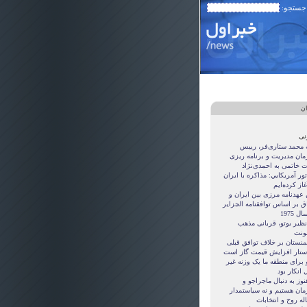
 جستجو:
ان
نی
ه محمد ستاری‌فر، رییس
مان مدیریت و برنامه ریزی
ت خاتمی به احمدی‌نژاد
ور آمريکايي: مذاکره با ايران
غاز کرده‌ايم
 عهدنامه مرزى بين ايران و
ق بر اساس توافقنامه الجزاير
ل 1975
نظیر بوتو، قربانی مذهب
نت
منستان بر خلاف توافق قبلی
ستار افزایش قیمت گاز است
 برای منطقه ما یک وزنه غیر
 انکار بود
نوز به دنبال ماجراجو و
مان هستيم و نه سياستمدار
ه روح و انتخابات