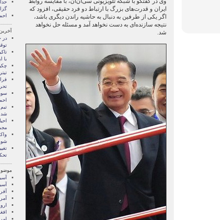
وی در گفتگو با شبکه تلویزیونی سی‌ان‌ان، با مقایسه روابط
ایران و قدرت‌های بزرگ با ارتباط دو فرد حقیقی، افزود که
گزا
احم
اگر یکی از طرفین به دنبال به حاشیه راندن دیگری باشد،
نتیجه سازنده‌ای به دست نخواهد آمد و مسئله حل نخواهد
آخرین
شد.
توقف
تاکی
با ا
چکی
تیتر
فران
تحر
سومی
احمد
تیم
شد
مجم
واک
شور
تغیی
تحک
موضوع
آسيا
آسیا
آفری
آمری
اروپ
افغ
امری