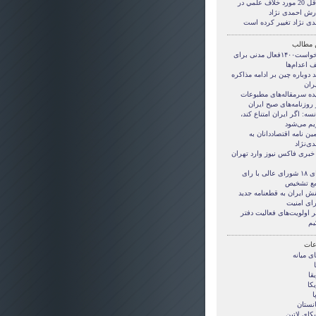
حداقل 20 مورد خلاف علمي در
رش احمدی نژاد
دی نژاد تغییر کرده است
 مطالب
در خواست۱۴۰۰فعال مدنی برای
 اعدام‌ها
د دوباره چین بر ادامه مذاکره
یران
ده سرمقاله‌های مطبوعات
 روزنامه‌های صبح ایران
سه: اگر ایران امتناع کند،
یم می‌شود
ن نامه اقتصاددانان به
ی‌نژاد
 خبری فاکس نیوز وارد تهران
احیای ۱۸ شورای عالی با رای
ع تشخیص
نش ایران به قطعنامه جدید
ای امنیت
ر اولویت‌های فعالیت‌ دفتر
یم
ات
ی ميانه
قا
کا
ا
انستان
کای لاتین