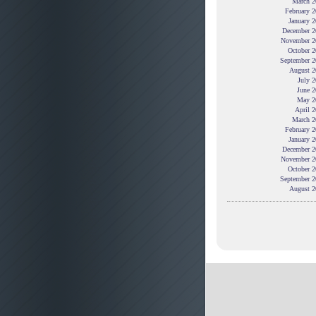
March 2
February 
January 
December 2
November 2
October 2
September 2
August 2
July 
June 2
May 2
April 
March 2
February 
January 
December 2
November 2
October 2
September 2
August 2