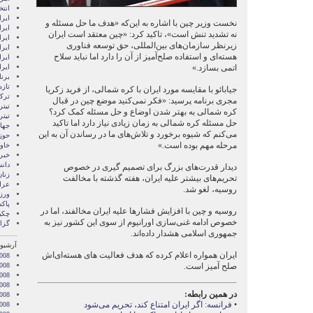
انتخ
ايرا
نخست وزیر چین با اشاره به این‌که «هدف ما حل مسئله و
ايرا
نه تشدید تنش است»، تاکید کرد: «چین معتقد است ایران
ایرا
زیرنظر سازمان‌های بین‌المللی، حق توسعه فناوری
ایرا
هسته‌ای و استفاده صلح‌آمیز از آن را دارد اما نباید سلاح
ایر
اتمی بسازد.»
ایر
برن
تازه
جیابائو با مقایسه مورد ایران با کره شمالی، از فرید زکریا
ترکی
مجری برنامه پرسید: «فکر نمی‌کنید موضع چین در قبال
تیتر
کره شمالی به بهتر شدن اوضاع و حل مسئله کمک کرد؟
تیتر
حل مسئله کره شمالی به زمان زیادی نیاز دارد اما تاکید
جها
می‌کنم که شیوه برخورد و تلاش‌های ما در رساندن آن به این
حوز
مرحله مهم بوده است.»
خاور
خبر
دان
دیدار قدرت‌های بزرگ برای تصمیم گیری در خصوص
زنا
تحریم‌های بیشتر علیه ایران، هفته گذشته با مخالفت
عرا
روسیه، لغو شد.
ور
پاک
روسیه و چین با افزایش فشارها علیه ایران مخالفند، اما در
چکی
خصوص ادامه غنی‌سازی اورانیوم از سوی این کشور نیز به
گزا
جمهوری اسلامی هشدار داده‌اند.
آرشیو 
ایران همواره اعلام کرده که هدف فعالیت های هسته‌ای‌اش
008
صلح آمیز است.
008
2008
008
در همین رابطه:
008
•
فرانسه: اگر ایران امتناع کند، تحریم می‌شود
2008