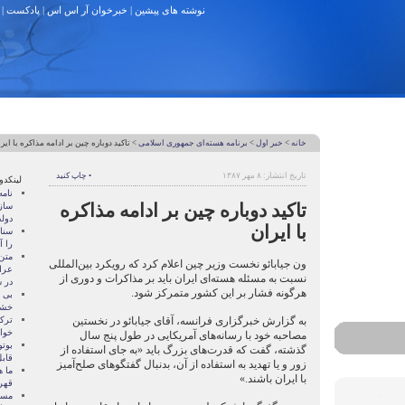
نوشته های پیشین
|
خبرخوان آر اس اس
|
پادکست
|
خانه
>
خبر اول
>
برنامه هسته‌ای جمهوری اسلامی
> تاکید دوباره چین بر ادامه مذاکره با ایر
تاریخ انتشار: ۸ مهر ۱۳۸۷
• چاپ کنید
لینکدو
نام
تاکید دوباره چین بر ادامه مذاکره
ساز
دول
با ایران
سنات
را آ
متن
ون جیابائو نخست وزیر چین اعلام کرد که رویکرد بین‌المللی
عرا
نسبت به مسئله هسته‌ای ایران باید بر مذاکرات و دوری از
در سا
هرگونه فشار بر این کشور متمرکز شود.
بی 
خشو
به گزارش خبرگزاری فرانسه، آقای جیابائو در نخستین
ترک
خوا
مصاحبه خود با رسانه‌های آمریکایی در طول پنج سال
بوتو
گذشته، گفت که قدرت‌های بزرگ باید «به جای استفاده از
قابل
زور و یا تهدید به استفاده از آن، بدنبال گفتگوهای صلح‌آمیز
ما ه
با ایران باشند.»
قهر
مسال