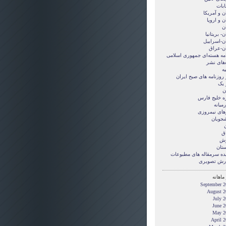
ابات
ن و آمريکا
ن و اروپا
ن
ن- بریتانیا
ان-اسراییل
ان-عراق
امه هسته‌ای جمهوری اسلامی
‌های نشر
ه
 روزنامه های صبح ایران
 یک
ن
ه خلیج فارس
میانه
های نیمروزی
شجویان
ن
ق
زش
ستان
ده سرمقاله های مطبوعات
رش تصويری
ماهانه
September 2
August 2
July 
June 2
May 2
April 