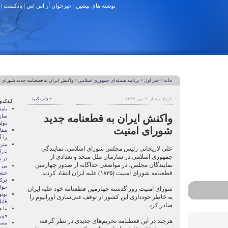
نوشته های پیشین
|
خبرخوان آر اس اس
|
پادکست
|
خانه
>
خبر اول
>
برنامه هسته‌ای جمهوری اسلامی
> واکنش ایران به قطعنامه جدید شورای 
تاریخ انتشار: ۷ مهر ۱۳۸۷
• چاپ کنید
لینکدو
نام
واکنش ایران به قطعنامه جدید
ساز
دول
شورای امنیت
سنات
را آ
متن
علی لاریجانی رئیس مجلس شورای اسلامی، نمایندگی
عرا
جمهوری اسلامی در سازمان ملل متحد و تعدادی از
در سا
نمایندگان مجلس، در مواضعی جداگانه از صدور چهارمین
بی 
قطعنامه شورای امنیت (۱۸۳۵) علیه ایران انتقاد کردند.
خشو
ترک
خوا
شورای امنیت روز گذشته چهارمین قطعنامه خود علیه ایران
بوتو
به خاطر خودداری این کشور از توقف غنی‌سازی اورانیوم را
قابل
صادر کرد.
ما ه
قهر
هرچند در این قعطنامه تحریم‌های جدیدی در نظر گرفته
مسال