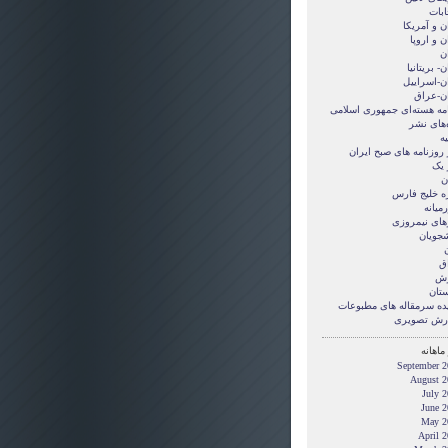
ابات
ن و آمريکا
ن و اروپا
ن
ن- بریتانیا
ان-اسراییل
ان-عراق
امه هسته‌ای جمهوری اسلامی
‌های نشر
ه
 روزنامه های صبح ایران
 یک
ن
ه خلیج فارس
میانه
های نیمروزی
شجویان
ن
ق
زش
ستان
ده سرمقاله های مطبوعات
رش تصويری
ماهانه
September 2
August 2
July 
June 2
May 2
April 