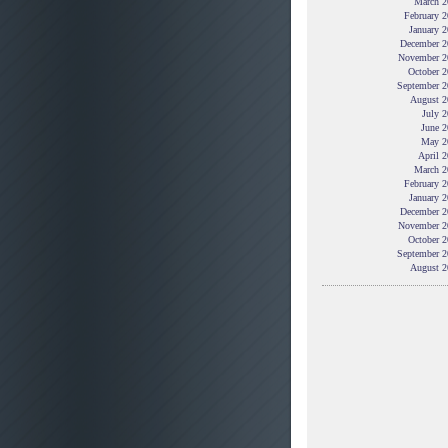
March 2
February 
January 
December 2
November 2
October 2
September 2
August 2
July 
June 2
May 2
April 
March 2
February 
January 
December 2
November 2
October 2
September 2
August 2