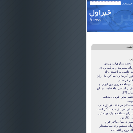
 جستجو:
امنیت
نی
ه محمد ستاری‌فر، رییس
مان مدیریت و برنامه ریزی
ت خاتمی به احمدی‌نژاد
ور آمريکايي: مذاکره با ايران
غاز کرده‌ايم
 عهدنامه مرزى بين ايران و
ق بر اساس توافقنامه الجزاير
ل 1975
نظیر بوتو، قربانی مذهب
نت
منستان بر خلاف توافق قبلی
ستار افزایش قیمت گاز است
 برای منطقه ما یک وزنه غیر
 انکار بود
نوز به دنبال ماجراجو و
مان هستيم و نه سياستمدار
ه روح و انتخابات