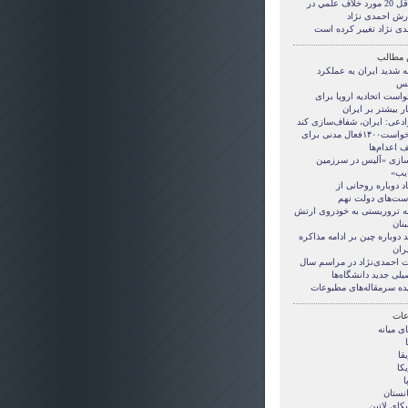
حداقل 20 مورد خلاف علمي در
رش احمدی نژاد
دی نژاد تغییر کرده است
 مطالب
 شدید‌ ایران به عملکرد
نس
است اتحادیه اروپا برای
ر بیشتر بر ایران
رادعی: ایران، شفاف‌سازی کند
در خواست۱۴۰۰فعال مدنی برای
 اعدام‌ها
سازی «آليس در سرزمين
يب»
اد دوباره روحانی از
ست‌های دولت نهم
ه تروریستی به خودروی ارتش
بنان
د دوباره چین بر ادامه مذاکره
یران
ت احمدی‌نژاد در مراسم سال
لی جدید دانشگاه‌ها
ده سرمقاله‌های مطبوعات
ات
ی ميانه
قا
کا
ا
انستان
کای لاتین