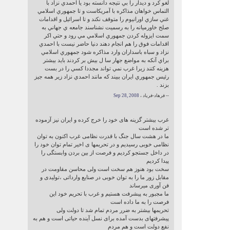
لغو كرد و ديدار را بي نتيجه دانسته بود يا احمدي نزاد با
التماس خواهان مذاكره با آمريكاست و تا جمهوري اسلامي
غني سازي اورانيوم را متوقف نكند و تا اسرائيل و اقدامات
صلح خاورميانه را به رسميت نشناسند جامعه ي جهاني به
سمت ايزوله كردن جمهوري اسلامي مي رود و حتي اكر
اقدامات فوق را هم انجام دهند دنيا حاضر نيست با احمدي
نزاد و سباه باسداران وارد مذاكره شود جمهوري اسلامي
براي آنكه به مواضع جهار سا ل بيش بر كردند بايد بيشتر
هزينه كنند زيرا غرب نمي تواند مجددا كسي را در بست
رئيس جمهوري ايران ببيند كه مانند احمدي نزاد زير همه جيز
بزند .
-- فرهاد-فرياد ،
Sep 28, 2008
غرب بیشتر گزینه های خود را خرج کرده و ایران نیز آزموده
تر شده است
ما در هشت سال جنگ با قدرت نظامی غرب اکنون به توان
نظامی خوبی رسیدیم و در تحریمها ی اخیر تمام توان خود را
در داخل جستجو کردیم و فرصت از بین بردن وابستگی را
پیدا کردیم
سخت بود هنوز هم سخت است ولی محاسن مقاومت در
مقابل زور ما را به توان خوبی در صنایع وارداتی ،تولیدی و
فن آوری میرساند
ما مجبور به پیشرفت هستیم و غرب با تحریم خود این
فرصت را به ما داده است
تحریمها بیشتر به ضرر مردم تمام شد تا دولت ولی
پیشرفتهای بدست آمده برای نسل آینده حیاتی است و هم به
نفع دولت است و هم مردم