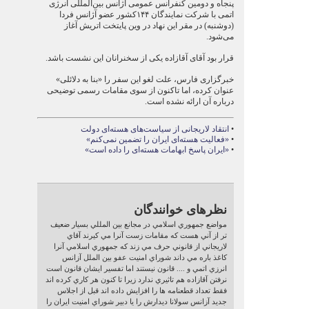
پنجاه و دومین کنفرانس عمومی آژانس بین‌المللی انرژی
اتمی با شرکت نمایندگان ۱۴۴کشور عضو آژانس فردا
(دوشنبه) در مقر این نهاد در وین پایتخت اتریش آغاز
می‌شود.
قرار بود آقای آقازاده یکی از سخنرانان این نشست باشد.
خبرگزاری فارس، علت لغو این سفر را «بنا به دلائلی»
عنوان کرده، اما تاکنون از سوی مقامات رسمی توضیحی
درباره آن ارائه نشده است.
•
انتقاد لاریجانی از سیاست‌های هسته‌ای دولت
•
«فعالیت هسته‌ای ایران را تضمین نمی‌کنم»
•
«ایران پاسخ ابهامات هسته‌ای را داده است»
نظرهای خوانندگان
مواضع جمهوري اسلامي در مجانع بين المللي بسيار ضعيف
تر از آني هست كه مقامات زست آنرا مي كيرند آقاي
لاريجاني از قانوني حرف مي زند كه جمهوري اسلامي آنرا
كاغذ باره مي داند شوراي امنيت عفو بين الملل آزانس
انرزي اتمي و .... قانون نيستند اما تفسير ايشان قانون است
نرفتن آقازاده هم تاثيري ندارد زيرا تا كنون هر كاري كرده اند
فقط تعداد قطعنامه ها را افزايش داده اند قبل از اجلاس
جديد آزانس سولانا ديدارش را يا دبير شوراي امنيت ايران را