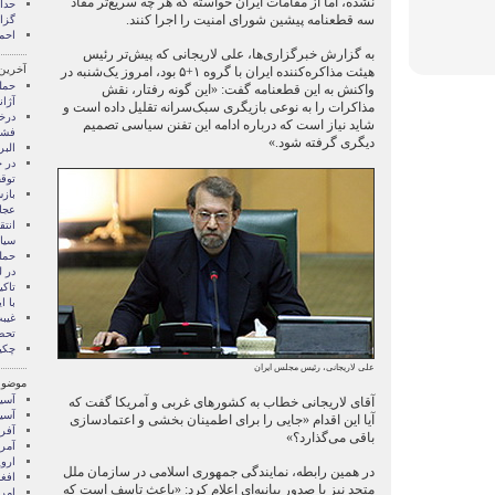
نشده، اما از مقامات ایران خواسته که هر چه سریع‌تر مفاد
سه قطعنامه پیشین شورای امنیت را اجرا کنند.
گزا
احم
به گزارش خبرگزاری‌ها، علی لاریجانی که پیش‌تر رئیس
آخرین
هیئت مذاکره‌کننده ایران با گروه ۱+۵ بود، امروز یک‌شنبه در
حمله
واکنش به این قطعنامه گفت: «این گونه رفتار، نقش
آژا
مذاکرات را به نوعی بازیگری سبک‌سرانه تقلیل داده است و
درخو
شاید نیاز است که درباره ادامه این تفنن سیاسی تصمیم
فشا
دیگری گرفته شود.»
الب
توقف
باز
عجا
انتق
سیا
حمل
در ل
تاکی
با ا
غیب
تحصی
چکی
علی لاریجانی، رئیس مجلس ایران
موضوع
آسيا
آقای لاریجانی خطاب به کشور‌های غربی و آمریکا گفت که
آسیا
آیا این اقدام «جایی را برای اطمینان بخشی و اعتمادسازی
آفری
باقی می‌گذارد؟»
آمری
اروپ
در همین رابطه، نمایندگی جمهوری اسلامی در سازمان ملل
افغ
متحد نیز با صدور بیانیه‌ای اعلام کرد: «باعث تاسف است که
امری