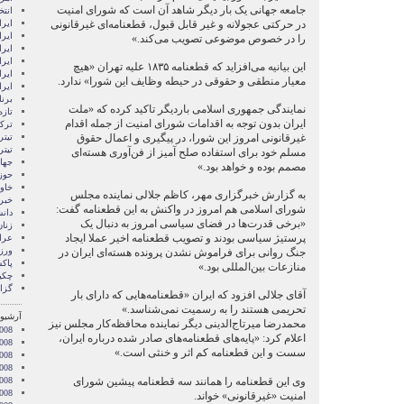
جامعه جهانی یک بار دیگر شاهد آن است که شورای امنیت
انتخ
در حرکتی عجولانه و غیر قابل قبول، قطعنامه‌ای غیرقانونی
ايرا
ايرا
را در خصوص موضوعی تصویب می‌کند.»
ایرا
ایرا
این بیانیه می‌افزاید که قطعنامه ۱۸۳۵ علیه تهران «هیچ
ایر
معیار منطقی و حقوقی در حیطه وظایف این شورا» ندارد.
ایر
برن
نمایندگی جمهوری اسلامی باردیگر تاکید کرده که «ملت
تازه
ایران بدون توجه به اقدامات شورای امنیت از جمله اقدام
ترکی
غیرقانونی امروز این شورا، در پیگیری و اعمال حقوق
تیتر
تیتر
مسلم خود برای استفاده صلح آمیز از فن‌آوری هسته‌ای
جها
مصمم بوده و خواهد بود.»
حوز
خاور
به گزارش خبرگزاری مهر، کاظم جلالی نماینده مجلس
خبر
شورای اسلامی هم امروز در واکنش به این قطعنامه گفت:
دان
«برخی قدرت‌ها در فضای سیاسی امروز به دنبال یک
زنا
پرستیژ سیاسی بودند و تصویب قطعنامه اخیر عملا ایجاد
عرا
ور
جنگ روانی برای فراموش نشدن پرونده هسته‌ای ایران در
پاک
منازعات بین‌المللی بود.»
چکی
گزا
آقای جلالی افزود که ایران «قطعنامه‌هایی که دارای بار
تحریمی هستند را به رسمیت نمی‌شناسد.»
آرشیو 
محمدرضا میرتاج‌الدینی دیگر نماینده محافظه‌کار مجلس نیز
008
اعلام کرد: «پایه‌های قطعنامه‌های صادر شده درباره ایران،
008
سست و این قطعنامه کم اثر و خنثی است.»
2008
008
وی این قطعنامه را همانند سه قطعنامه پیشین شورای
008
2008
امنیت «غیرقانونی» خواند.