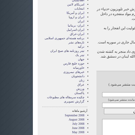
افغانستان
امریکای لاتین
رش خبر تلویزیون «دنیا» در
انتخابات
ايران و آمريکا
ش داد که ۲۰۰کیلوگرم مواد منفجره در داخل
ايران و اروپا
ت.
ایران
ایران- بریتانیا
لیت این انفجار را به
ایران-اسراییل
ایران-عراق
برنامه هسته‌ای جمهوری اسلامی
سال جاری در سوریه است.
تازه‌های نشر
ترکیه
تیتر روزنامه های صبح ایران
وی داد منجر به کشته شدن
تیتر یک
لله لبنان در دمشق شد.
جهان
حوزه خلیج فارس
خاورمیانه
خبرهای نیمروزی
دانشجویان
زنان
ایت منتشر می‌شود.)
عراق
ورزش
پاکستان
چکیده سرمقاله های مطبوعات
 مانده، منتشر نمی‌شود)
گزارش تصويری
آرشیو ماهانه
September 2008
August 2008
July 2008
June 2008
May 2008