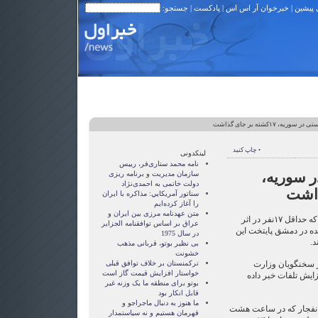
 پیشین
|
خبرخوان آر اس اس
|
پادکست
| جستجو:
ریه، ۱۷کشته بر جای گذاشت
• چاپ کنید
لینکدونی
نامه محمد ستاری‌فر، رییس
ر سوریه،
سازمان مدیریت و برنامه ریزی
دولت خاتمی به احمدی‌نژاد
سناتور آمريکايي: مذاکره با ايران
را آغاز کرده‌ايم
متن عهدنامه مرزى بين ايران و
تلویزیون دولتی سوریه اعلام کرد که حداقل ۱۷نفر در اثر
عراق بر اساس توافقنامه الجزاير
ه در دمشق پایتخت این
در سال 1975
د.
بی نظیر بوتو، قربانی مذهب
خشونت
ز سخنگویان وزارت
ترکمنستان بر خلاف توافق قبلی
خواستار افزایش قیمت گاز است
زایش تلفات خبر داده
بوتو برای منطقه ما یک وزنه غیر
قابل انکار بود
ما هنوز به دنبال ماجراجو و
 انفجار که در ساعت هشت
قهرمان هستيم و نه سياستمدار