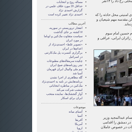
و چهل و پنج دقیقه صبح به وقت محلی رخ داد را ۱۴نفر
مساله روح و انتخابات
حداقل 20 مورد خلاف علمي در
گزارش احمدی نژاد
ی امنیتی محل حادثه را که
احمدی نژاد تغییر کرده است
اکن مقدسه مهم شیعیان و
آخرین مطالب
‌اند.
انفجار تروریستی در سوریه،
۱۷کشته بر جای گذاشت
مام حسین امام سوم
سیاست متفاوت مک‌کین و اوباما
ائران ایرانی، عراقی و
در مورد ایران
«تصویر غلط» احمدی‌نژاد از
اعدام‌ها در ایران
برگزاری کنسرت پل مک‌کارتنی
در اسرائیل
چکیده سرمقاله‌های مطبوعات
تیتر روزنامه‌های صبح ایران
تیم ملی والیبال ایران قهرمان
آسیا شد
گله مظاهری از اجرا نشدن
برنامه‌هایش در نامه به احمدی‌نژاد
مک‌کین در مناظره انتخاباتی
امشب شرکت می‌کند
آواز گنجشک‌ها، نماینده منتخب
ایران برای اسکار
موضوعات
آسيای ميانه
آسیا
سام عبدالمجید وزیر
آفریقا
 در دمشق را اقدامی
آمریکا
قات در خصوص عاملان
اروپا