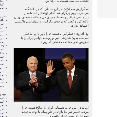
انتخاب سیاست نسبت به ایران بود.
گزا
احم
به گزارش سی‌ان‌ان، در این مناظره که در دانشگاه
می‌سی‌سی‌پی برگزار شد، آقای اوباما بر استفاده از
آخرین
دیپلماسی فراگیر و مستقیم برای حل مسئله هسته‌ای تهران
تأکی
تاکید کرد و گفت که برخلاف مک‌کین، به دیپلماسی واکنشی
ایرا
اعتقادی ندارد.
«ایر
بمب
وی افزود: «خطر ایران هسته‌ای را باور دارم اما فکر
«ایر
نمی‌کنم بدون همراهی چین و روسیه بتوانیم ایران را با
اعت
افزایش تحریم‌ها تحت فشار بگذاریم.»
به 
۲۴ ساعت گذشته
سنا
تصو
انت
«رو
نمی‌
زاه
اعت
محدو
موضوع
آسيا
آسیا
آفری
اوباما در عین حال، دستیابی ایران به سلاح هسته‌ای را
آمری
موجب تغییر شرایط بازی در خاورمیانه با توجه به تهدید
اروپ
اسرائیل از سوی تهران دانست.
افغ