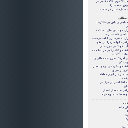
حداقل 20 مورد خلاف علمي در
رش احمدی نژاد
دی نژاد تغییر کرده است
 مطالب
د بایدن و پیلین بر مذاکره با
ن
ان، دو تا پنج سال با ساخت
 اتمی فاصله دارد»
ان به غنی‌سازی ادامه می‌دهد»
راض خانواده زهرا بنی‌یعقوب
تأیید خودکشی فرزندشان
۱۹ کشته و ۱۷۵ زخمی در تصادفات
ی آمریکا، طرح نجات مالی را
یب کرد
۲۴ کشته و ۵۰ زخمی در دو انفجار
حاری در عراق
سیه بر سر ایران معامله
کند»
نجات ۱۵۶ افغان از مرگ در
دان
راض به احتمال اعمال
دیت‌ها علیه دویچه‌وله
ات
ی ميانه
قا
کا
ا
انستان