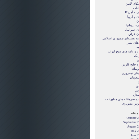
کای لاتین
ابات
ن و آمريکا
ن و اروپا
ن
ن- بریتانیا
ان-اسراییل
ان-عراق
امه هسته‌ای جمهوری اسلامی
‌های نشر
ه
 روزنامه های صبح ایران
 یک
ن
ه خلیج فارس
میانه
های نیمروزی
شجویان
ن
ق
زش
ستان
ده سرمقاله های مطبوعات
رش تصويری
ماهانه
October 2
September 2
August 2
July 
June 2