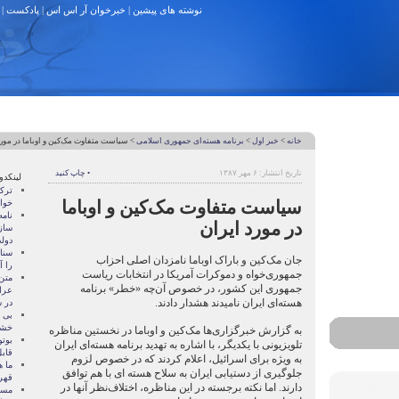
نوشته های پیشین
|
خبرخوان آر اس اس
|
پادکست
|
خانه
>
خبر اول
>
برنامه هسته‌ای جمهوری اسلامی
> سیاست متفاوت مک‌کین و اوباما در مورد
تاریخ انتشار: ۶ مهر ۱۳۸۷
• چاپ کنید
لینکدو
ترک
سیاست متفاوت مک‌کین و اوباما
خوا
نام
در مورد ایران
ساز
دول
سنات
جان مک‌کین و باراک اوباما نامزدان اصلی احزاب
را آ
جمهوری‌خواه و دموکرات آمریکا در انتخابات ریاست
متن
جمهوری این کشور، در خصوص آن‌چه «خطر» برنامه
عرا
هسته‌ای ایران نامیدند هشدار دادند.
در سا
بی 
خشو
به گزارش خبرگزاری‌ها مک‌کین و اوباما در نخستین مناظره
بوتو
تلویزیونی با یکدیگر، با اشاره به تهدید برنامه هسته‌ای ایران
قابل
به ویژه برای اسرائیل، اعلام کردند که در خصوص لزوم
ما ه
جلوگیری از دستیابی ایران به سلاح هسته ای با هم توافق
قهر
دارند. اما نکته برجسته در این مناظره، اختلاف‌نظر آنها در
مسال