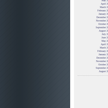
May 2
April 
March 2
February 
January 
December 2
November 2
October 2
September 2
August 2
July 
June 2
May 2
April 
March 2
February 
January 
December 2
November 2
October 2
September 2
August 2