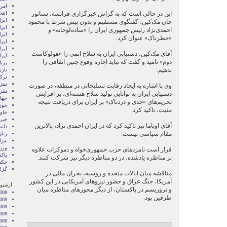
امری
این در حالی است که به گزاش خبرگزاری فرانسه، سناتور
انتخ
ايرا
جان مک‌کین، گفتگوی مستقیم و بدون پیش شرط با محمود
ايرا
احمدی‌نژاد رئیس جمهوری ایران را «ساده‌لوحانه» و
ایرا
«خطرناک» عنوان کرد.
ایرا
ایر
آقای مک‌کین، دستیابی ایران به سلاح اتمی را «هولوکاست
ایر
دوم» نامید و گفت که نباید اجازه وقوع چنین اتفاقی را
برن
بدهیم.
تازه
ترکی
تیتر
وی با اشاره به ایجاد رقابت تسلیحاتی در منطقه، در صورت
تیتر
دستیابی ایران به توانایی تولید سلاح هسته‌ای، بر افزایش
جها
تحریم‌های «جدی و دردناک» بر ایران برای دریافت نتیجه
حوز
مثبت، تاکید کرد.
خاور
خبر
آقای اوباما نیز تاکید کرد که در ایران احمدی نژاد، بالاترین
دان
مقام سیاسی نیست.
زنا
عرا
ور
قرار است نامزدهای حزب جمهوری‌خواه و دموکرات علاوه
پاک
بر مناظره یادشده، در دو مناظره دیگر نیز شرکت کنند.
چکی
گزا
مناقشه میان ایالات متحده و روسیه، بحران مالی در
آمریکا، جنگ عراق و حضور نیروهای آمریکایی در این کشور
آرشیو 
و تروریسم در پاکستان، از دیگر محورهای مناظره میان
008
طرفین بود.
008
008
2008
008