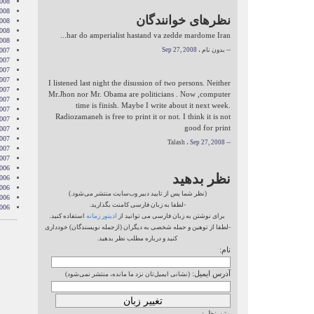
008
2008
نظرهای خوانندگان
008
2008
har do amperialist hastand va zedde mardome Iran...
2008
-- بدون نام ،
Sep 27, 2008
007
007
007
007
I listened last night the disussion of two persons. Neither
007
Mr.Jhon nor Mr. Obama are politicians . Now ,computer
2007
time is finish. Maybe I write about it next week.
007
Radiozamaneh is free to print it or not. I think it is not
007
good for print
2007
007
Sep 27, 2008
-- Talash ،
2007
2007
006
نظر بدهید
006
006
(نظر شما پس از تایید دبیر وب‌سایت منتشر می‌شود.)
006
-لطفا به زبان فارسی کامنت بگذارید.
006
برای نوشتن به زبان فارسی می توانید از
ادیتور زمانه
استفاده کنید.
-لطفا از توهین و حمله شخصی به دیگران (ازجمله نویسندگان) خودداری
کنید و درباره مطلب نظر بدهید.
نام:
آدرس ایمیل:
(نشانی ایمیل‌تان نزد ما مانده، منتشر نمی‌شود)
متن نظر: