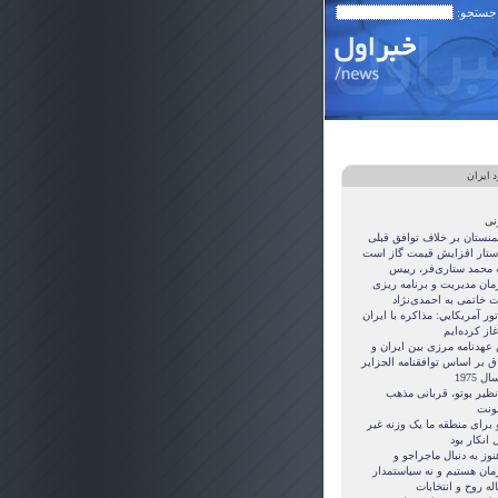
 جستجو:
 ایران
نی
منستان بر خلاف توافق قبلی
ستار افزایش قیمت گاز است
ه محمد ستاری‌فر، رییس
مان مدیریت و برنامه ریزی
ت خاتمی به احمدی‌نژاد
ور آمريکايي: مذاکره با ايران
غاز کرده‌ايم
 عهدنامه مرزى بين ايران و
ق بر اساس توافقنامه الجزاير
ل 1975
نظیر بوتو، قربانی مذهب
نت
 برای منطقه ما یک وزنه غیر
 انکار بود
نوز به دنبال ماجراجو و
مان هستيم و نه سياستمدار
ه روح و انتخابات