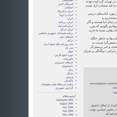
افغانستان
 تهران گرد آمده بودند
امریکای لاتین
ا به قید ضمانت آزاد شدند.
انتخابات
ايران و آمريکا
 مورد کتاب‌های درسی
ايران و اروپا
بسته‌ترین و
ایران
ر تمام دنیا هستند و اگر
ایران- بریتانیا
وانیم بگوئیم که یمن،
ایران-اسراییل
ایران-عراق
ب‌هایی شبیه ما دارند.
برنامه هسته‌ای جمهوری اسلامی
تازه‌های نشر
اب‌ها به خاطر «نگاه
ترکیه
 تبعیض‌گرا نسبت به
تیتر روزنامه های صبح ایران
عدی و غیر پرسش‌گر
تیتر یک
ن ایرانی، دوگانگی و بحران
جهان
حوزه خلیج فارس
خاورمیانه
خبرهای نیمروزی
دانشجویان
زنان
عراق
ورزش
پاکستان
movafaghiat o sarbol
چکیده سرمقاله های مطبوعات
mo
گزارش تصويری
آرشیو ماهانه
September 2008
August 2008
 كودك از امكان تحصيل
July 2008
 در قانون اساسي دولت
June 2008
راهم كند.
May 2008