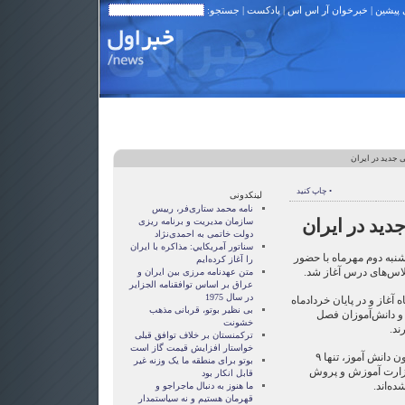
 پیشین
|
خبرخوان آر اس اس
|
پادکست
| جستجو:
 جدید در ایران
• چاپ کنید
لینکدونی
نامه محمد ستاری‌فر، رییس
دید در ایران
سازمان مدیریت و برنامه ریزی
دولت خاتمی به احمدی‌نژاد
سناتور آمريکايي: مذاکره با ايران
نبه دوم مهرماه با حضور
را آغاز کرده‌ايم
متن عهدنامه مرزى بين ايران و
عراق بر اساس توافقنامه الجزاير
در سال 1975
آغاز و در پایان خردادماه
بی نظیر بوتو، قربانی مذهب
می‌رسد و دانش‌آموزان فصل
خشونت
ند.
ترکمنستان بر خلاف توافق قبلی
خواستار افزایش قیمت گاز است
به گزارش ایسنا، از میان ۱۴ میلیون دانش آموز، تنها ۹
بوتو برای منطقه ما یک وزنه غیر
وزارت آموزش و پروش
قابل انکار بود
ما هنوز به دنبال ماجراجو و
قهرمان هستيم و نه سياستمدار