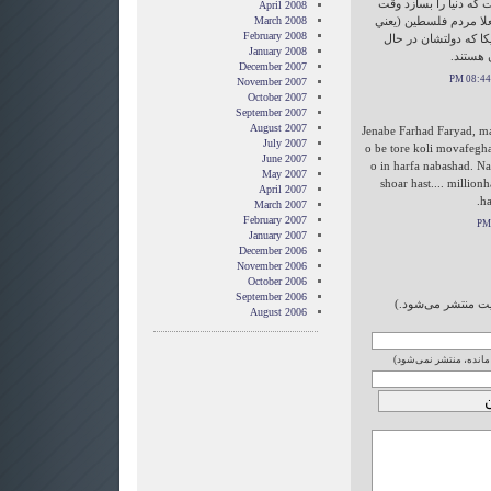
 كه دنيا را بسازد وقت
April 2008
 فعلا مردم فلسطين (يعني
March 2008
February 2008
ا كه دولتشان در حال
January 2008
 هستند.
December 2007
November 2007
October 2007
September 2007
August 2007
Jenabe Farhad Faryad, m
July 2007
o be tore koli movafegh
June 2007
o in harfa nabashad. N
May 2007
shoar hast.... million
April 2007
ha
March 2007
February 2007
January 2007
December 2006
November 2006
October 2006
September 2006
ایت منتشر می‌شود.)
August 2006
 مانده، منتشر نمی‌شود)