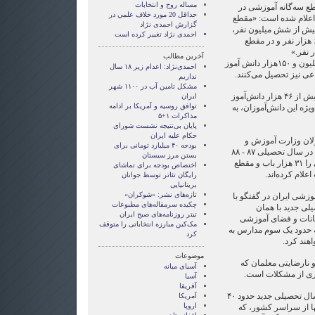
مساله روح و انتخابات
 سه‌گانه آموزشی در
حداقل 20 مورد خلاف علمي در
به این شرح اعلام شده است: «مقطع
گزارش احمدی نژاد
یش از شش میلیون نفر،
احمدی نژاد تغییر کرده است
مقطع راهنمائی سه میلیون و ۶۰۰ هزار نفر و در مقطع
آخرین مطالب
این در حالی است که حدود یک میلیون و ۱۵۰هزار دانش آموز
احمدی‌نژاد: اعدام زیر ۱۸ سال
نداریم
مشکل تامین آب در ۱۱۰۰ شهر
همچنین در سال تحصیلی جاری بیش از ۴۶ هزار دانش‌آموز
ایران
توافق روسیه و آمریکا بر ادامه
ن در ۱۲۰ مدرسه ویژه این دانش‌آموزان، به
مذاکرات ۱+۵
پایان بی‌نتیجه نشست شورای
حکام علیه ایران
لان وزارت آموزش و
بودجه ۴۰ میلیارد تومانی برای
پرورش، شمار دبستان‌های فعال در سال تحصیلی ۸۷ - ۸۸
بستن مرز سیستان
را ۶۲ هزار باب، مدارس راهنمایی را ۳۱ هزار باب و مقطع
اختصاص بودجه برای تماشای
رايگان تئاتر توسط جوانان
بریتانیایی
تازه‌های نشر: «شوکران»
زشی ایران در گفتگو با
چکیده سرمقاله‌های مطبوعات
یلی جدید با همان
تیتر روزنامه‌های صبح ایران
کانات و فضای آموزشی
مک‌کین مبارزه انتخاباتی را متوقف
ه حدود یک سوم مدارس به
کرد
هند کرد.
موضوعات
و نارضایتی معلمان که
آسيای ميانه
ری از مشکلات است.
آسیا
آفریقا
تنها در هفته گذشته و در آستانه سال تحصیلی جدید حدود ۴۰
آمریکا
اروپا
ها از سراسر کشور، که