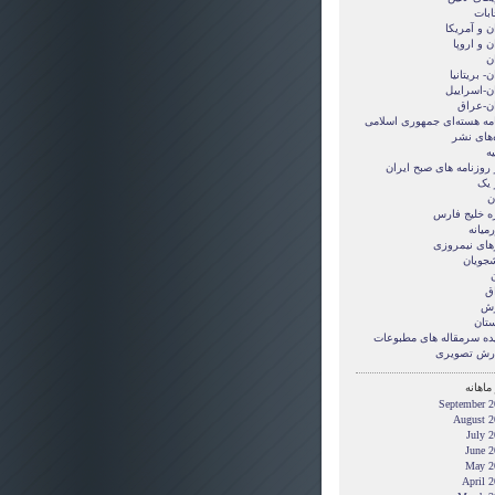
ابات
ن و آمريکا
ن و اروپا
ن
ن- بریتانیا
ان-اسراییل
ان-عراق
امه هسته‌ای جمهوری اسلامی
‌های نشر
ه
 روزنامه های صبح ایران
 یک
ن
ه خلیج فارس
میانه
های نیمروزی
شجویان
ن
ق
زش
ستان
ده سرمقاله های مطبوعات
رش تصويری
ماهانه
September 2
August 2
July 
June 2
May 2
April 