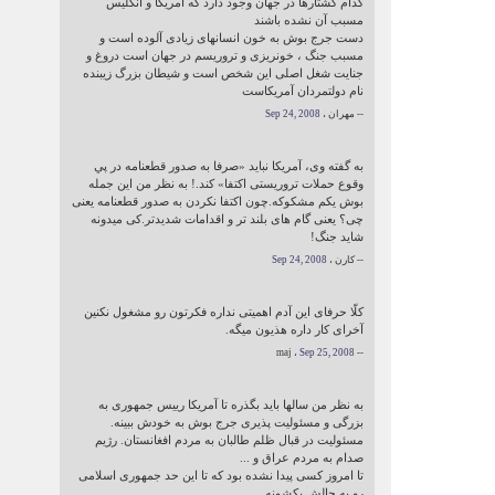
کدام کشتارها در جهان وجود دارد که آمریکا و انگلیس
مسبب آن نشده باشند
دست جرج بوش به خون انسانهای زیادی آلوده است و
مسبب جنگ ، خونریزی و تروریسم در جهان است دروغ و
جنایت شغل اصلی این شخص است و شیطان بزرگ زیبنده
نام دولتمردان آمریکاست
-- مهران ،
Sep 24, 2008
به گفته وی، آمریکا نباید «صرفا به صدور قطعنامه در پي
وقوع حملات تروريستی اکتفا» کند.! به نظر من این جمله
بوش یکم مشکوکه.چون اکتفا نکردن به صدور قطعنامه یعنی
چی؟ یعنی گام های بلند تر و اقدامات شدیدتر.کی میدونه
شاید جنگ!
-- کارن ،
Sep 24, 2008
کلّا حرفای این آدم اهمیتی نداره فکرتون رو مشغول نکنین
آخرای کار داره هذیون میگه.
Sep 25, 2008
-- maj ،
به نظر من سالها باید بگذره تا آمریکا رییس جمهوری به
بزرگی و مسئولیت پذیری جرج بوش به خودش ببینه.
مسئولیت در قبال ظلم طالبان به مردم افغانستان. رژیم
صدام به مردم عراق و ...
تا امروز کسی پیدا نشده بود که تا این حد جمهوری اسلامی
رو به چالش بکشونه.