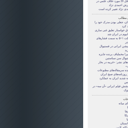
حداقل 20 مورد خلاف علمي در
رش احمدی نژاد
دی نژاد تغییر کرده است
 مطالب
ان، جعلی بودن مدرک خود را
د کرد
ق خواستار تعلیق غنی سازی
نیوم در ایران شد
حرکت ۱+۵ به سمت فشارهای
تر
میشن ایرانی در فستیوال
ید
را مخملباف برنده جایزه
یوال سن سباستین
‌های نشر: «غریبه در بخار
»
ده سرمقاله‌های مطبوعات
 روزنامه‌های صبح ایران
 شدید‌ ایران به عملکرد
نس
شش فیلم ایرانی «آن سه» در
کوک
ات
ی ميانه
قا
کا
ا
انستان
کای لاتین