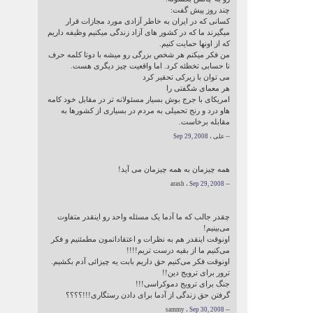
چند روز پیش گفت:
کسانی که در ایران به خاطر آزادی مورد مجازات قرار
میگیرند ما که در کشور های آزاد زندگی میکنیم وظیفه داریم
که از اونها حمایت کنیم.
من فکر میکنم هر شخص بزرگی رو میشه با دوتا کلمه حرف
نا حسابی تخطئه کرد. اما واقعیت چیز دیگری هست.
می توان با زیرکی تحقیر کرد
هر معمای شگفتی را
امریکای با جرج بوش بسیار مسئولانه تر در مقابل خود کامه
هاو درد و رنج تحمیلی به مردم در بسیاری از کشورها به
مقابله برخاست.
-- علی ،
Sep 29, 2008
همه چیزمان به همه چیزمان می آید!
Sep 29, 2008
-- arash ،
چقدر جالب که ما آدما یک مسئله واحد رو اینقدر متفاوت
می‌بینیم!
اونوقت اینقدر هم به نظرات و اعتقاداتمون مطمئنیم و فکر
می‌کنیم ما از بقیه درست تریم!!!!
اونوقت فکر می‌کنیم حق داریم بابت یه چیزائی آدم بکشیم.
ترور برای ترویج دین!!
جنگ برای ترویج دموکراسی!!!
گرفتن حق زندگی از آدما برای دادن رستگاری!!!؟؟؟؟
Sep 30, 2008
-- sammy ،