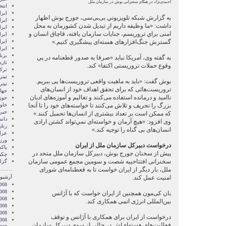
احمدی‌نژاد در هنگام سخنرانی بوش در سازمان ملل
انتخ
ايرا
به گزارش شبکه تلويزيوني بی‌بی‌‌سی، جورج بوش اظهار
ايرا
داشت: «ما وظيفه داریم از تبديل شدن کشورمان به محل
ایرا
امنی براي تروريسم، جنايات سازمان يافته، قاچاق انسان و
ایرا
گسترش جنگ‌افزارهای هسته‌ای پيشگيری کنيم.»
ایر
ایر
برن
به گفته وی، آمریکا نباید «صرفا به صدور قطعنامه در پي
تازه
وقوع حملات تروريستی اکتفا» کند.
ترکی
تیتر
بوش گفت: «بايد به ماهيت واقعی تروريست‌ها پی ببريم.
تیتر
تروريست‌هائی که برای تحقق اهداف خود از انسان‌های
جها
نااميد و درمانده استفاده می‌کنند و تعاليم و آموزه‌های اديان
حوز
بزرگ را تحريف و تلاش می‌کنند تا خواسته‌های خود را تا آنجا
خاور
خبر
که ممکن است بر تعداد بيشتری از انسان‌ها تحميل کنند.»
دان
وی افزود: «هيچ آرمان و خواسته‌ای نمي‌تواند کشتن ارادی
زنا
انسان‌های بی گناه را توجيه کند.»
عرا
ور
درخواست دبیرکل سازمان ملل از ایران
پاک
پیش از سخنان جورج بوش، دبیرکل سازمان ملل متحد در
چکی
سخنرانی افتتاحییه شصت و سومین مجمع عمومی سازمان
گزا
ملل، بار دیگر از ایران خواست تا به قعطنامه‌ای شورای
امنیت عمل کند.
آرشیو 
008
008
بان کی‌مون همچنین از ایران خواست که با آژانس
2008
بین‌المللی انرژی اتمی همکاری کند.
008
008
درخواست از ایران برای همکاری با آژانس و توقف
2008
فعالیت‌های هسته‌ای‌اش در حالی از سوی دبیرکل سازمان