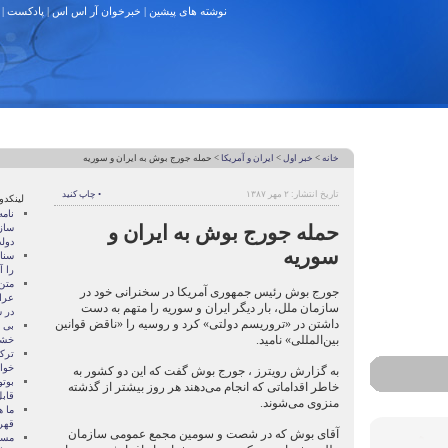
نوشته های پیشین
|
خبرخوان آر اس اس
|
پادکست
|
خانه
>
خبر اول
>
ايران و آمريکا
> حمله جورج بوش به ایران و سوریه
تاریخ انتشار: ۲ مهر ۱۳۸۷
• چاپ کنید
لینکدو
نام
حمله جورج بوش به ایران و
ساز
دول
سوریه
سنات
را آ
متن
جورج بوش رئیس جمهوری آمریکا در سخنرانی خود در
عرا
سازمان ملل، بار دیگر ایران و سوریه را متهم به دست
در سا
داشتن در «تروریسم دولتی» کرد و روسیه را «ناقض قوانین
بی 
بین‌المللی» نامید.
خشو
ترک
خوا
به گزارش رویترز ، جورج بوش گفت که این دو کشور به
بوتو
خاطر اقداماتی که انجام می‌دهند هر روز بیشتر از گذشته
قابل
منزوی می‌شوند.
ما ه
قهر
آقای بوش که در شصت و سومین مجمع عمومی سازمان
مسال