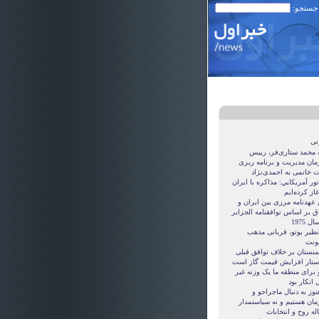
 جستجو:
نی
ه محمد ستاری‌فر، رییس
مان مدیریت و برنامه ریزی
ت خاتمی به احمدی‌نژاد
ور آمريکايي: مذاکره با ايران
غاز کرده‌ايم
 عهدنامه مرزى بين ايران و
ق بر اساس توافقنامه الجزاير
ل 1975
نظیر بوتو، قربانی مذهب
نت
منستان بر خلاف توافق قبلی
ستار افزایش قیمت گاز است
 برای منطقه ما یک وزنه غیر
 انکار بود
نوز به دنبال ماجراجو و
مان هستيم و نه سياستمدار
ه روح و انتخابات