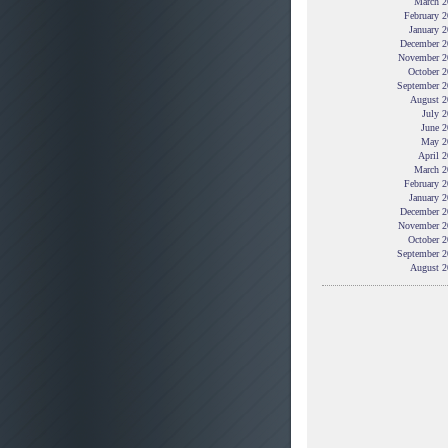
March 2
February 
January 
December 2
November 2
October 2
September 2
August 2
July 
June 2
May 2
April 
March 2
February 
January 
December 2
November 2
October 2
September 2
August 2