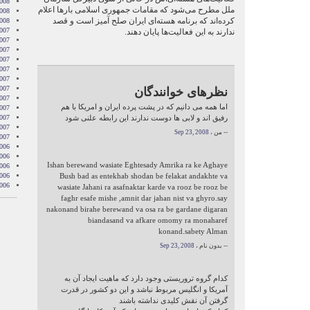
008
ملل مطرح می‌شود که مقامات جمهوری اسلامی بارها اعلام
2008
کرده‌اند که برنامه هسته‌ای ایران صلح آمیز است و قصد
2008
007
ندارند به این فعالیت‌ها پایان دهند.
007
007
007
007
2007
007
نظرهای خوانندگان
007
اما همه می دانیم که در پشت پرده ایران و امریکا با هم
2007
رفیق اند و لابی ها دوست ندارند این رابطه علنی شود
007
2007
-- من ،
Sep 23, 2008
2007
006
006
Ishan berewand wasiate Eghtesady Amrika ra ke Aghaye
006
006
Bush bad as entekhab shodan be felakat andakhte va
006
wasiate Jahani ra asafnaktar karde va rooz be rooz be
faghr esafe mishe ,amnit dar jahan nist va ghyro.say
nakonand birahe berewand va osa ra be gardane digaran
biandasand va afkare omomy ra monaharef
konand.sabety Alman
-- بدون نام ،
Sep 23, 2008
کدام گروه تروریستی وجود دارد که ماهیت ایجاد آن به
آمریکا و انگلیس مربوط نباشد و این دو کشور در قدرت
گرفتن آن نقش کلیدی نداشته باشند