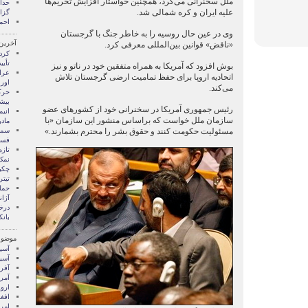
ملل سخنرانی می‌کرد، همچنین خواستار افزایش تحریم‌ها
علیه ایران و کره شمالی شد.
گزا
احم
وی در عین حال روسیه را به خاطر جنگ با گرجستان
آخرین
«ناقض» قوانین بین‌المللی معرفی کرد.
کرد
تأیی
بوش افزود که آمریکا به همراه متفقین خود در ناتو و نیز
عرا
اتحادیه اروپا برای حفظ تمامیت ارضی گرجستان تلاش
اورا
می‌کند.
بیش
رئیس جمهوری آمریکا در سخنرانی خود از کشور‌های عضو
انی
سازمان ملل خواست که براساس منشور اين سازمان «با
مادر
مسئوليت حکومت کنند و حقوق بشر را محترم بشمارند.»
سمی
فست
تازه
نمک
چکی
تیتر
حمله
آژا
درخ
بان
موضوع
آسيا
آسیا
آفری
آمری
اروپ
افغ
امری