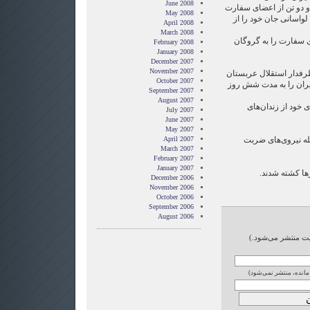
June 2008
 دو تن از اعضای سفارت
May 2008
لواسانی جان خود را از
April 2008
March 2008
 تن از اعضای سفارت را به گروگان
February 2008
January 2008
December 2007
November 2007
 طرفدار استقلال عربستان
October 2007
یران را به مدت شش روز
September 2007
August 2007
۹۱ تن از اعضای خود از زندان‌های
July 2007
June 2007
May 2007
خله نیروی‌های ضربت
April 2007
March 2007
February 2007
January 2007
رها کشته شدند.
December 2006
November 2006
October 2006
September 2006
August 2006
ایت منتشر می‌شود.)
 مانده، منتشر نمی‌شود)