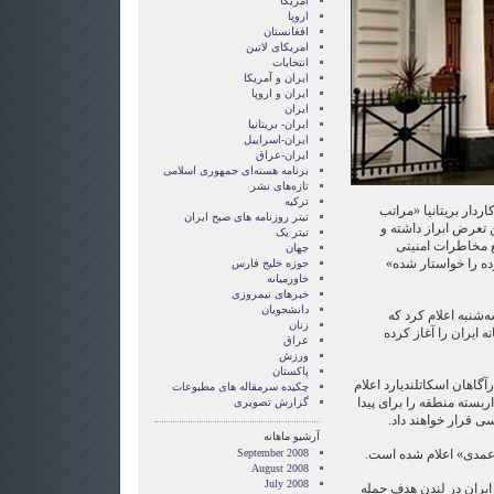
آمریکا
اروپا
افغانستان
امریکای لاتین
انتخابات
ايران و آمريکا
ايران و اروپا
ایران
ایران- بریتانیا
ایران-اسراییل
ایران-عراق
برنامه هسته‌ای جمهوری اسلامی
تازه‌های نشر
ترکیه
اردار بریتانیا «مراتب
تیتر روزنامه های صبح ایران
 تعرض ابراز داشته و
تیتر یک
ع مخاطرات امنیتی
جهان
ه را خواستار شده»
حوزه خلیج فارس
خاورمیانه
خبرهای نیمروزی
دانشجویان
شنبه اعلام کرد که
زنان
 ایران را آغاز کرده
عراق
ورزش
پاکستان
اهان اسکاتلند‌یارد اعلام
چکیده سرمقاله های مطبوعات
اربسته منطقه را برای پیدا
گزارش تصويری
ی قرار خواهند داد.
آرشیو ماهانه
 «عمدی» اعلام شده است.
September 2008
August 2008
July 2008
۱ نیز سفارت ایران در لندن هدف حمله