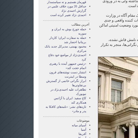
داشته ولی به در ورودی
قهرمان هستيم و نه سياستمدار
 است.
حداقل 20 مورد خلاف علمي در
گزارش احمدی نژاد
ک مقام آگاه در وزارت
احمدی نژاد تغییر کرده است
ات کننده‌ واقعی و جدی
آخرین مطالب
مورد وضعیت امنیتی اماکن
حمله جورج بوش به ایران و
سوریه
حمله به سفارت ایران؛ کاردار
که نامش فاش نشده،
بریتانیا احضار شد
 نگرانی‌ها، منجر به تکرار
محمود بهمنی، مدیرکل جدید بانک
مرکزی
احمدی‌نژاد از مواضع خود دفاع
کرد
«رئیس جمهور آینده با رهبری
اتمام حجت کند»
انتشار دست نوشته‌های قرون
وسطا در اينترنت
ابراز نگرانی خاتمی از گسترش
بی‌تفاوتی‌ها
تظاهرات علیه احمدی‌نژاد در
نیویورک
کاخ سفید: ایران با آژانس
همکاری کند
تازه‌های نشر: «نامه‌های کافکا به
پدر و مادر»
موضوعات
آسيای ميانه
آسیا
آفریقا