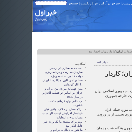
 پیشین
|
خبرخوان آر اس اس
|
پادکست
| جستجو:
سفارت ایران؛ کاردار بریتانیا احضار شد
• چاپ کنید
لینکدونی
نامه محمد ستاری‌فر، رییس
ن؛ کاردار
سازمان مدیریت و برنامه ریزی
دولت خاتمی به احمدی‌نژاد
سناتور آمريکايي: مذاکره با ايران
را آغاز کرده‌ايم
متن عهدنامه مرزى بين ايران و
فارت جمهوری اسلامی ایران
عراق بر اساس توافقنامه الجزاير
ارت خارجه جمهوری
در سال 1975
بی نظیر بوتو، قربانی مذهب
خشونت
 مورد حمله افراد
ترکمنستان بر خلاف توافق قبلی
خواستار افزایش قیمت گاز است
وزی بخشی از در ورودی
مساله روح و انتخابات
بوتو برای منطقه ما یک وزنه غیر
قابل انکار بود
ه چون هنگام شب و زمان
ما هنوز به دنبال ماجراجو و