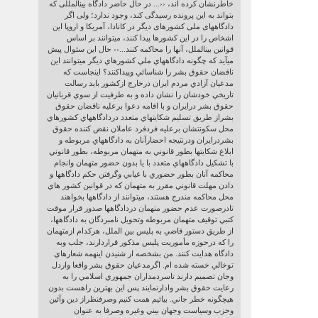
خاطرنشان كرده اند، ‹‹... در حال حاضر دادگاه بين‏المللی که
بتواند به اين پرونده رسيدگی کند، وجود ندارد؛ ولی اگر
دادگاه‏های ملی کشورهای ديگر در کانادا، آمريکا و اروپا اين
اشخاص را در اين کشورها ‏پيدا کنند، می‏توانند بر اساس
قوانين بين‏الملل، آنها را محاکمه کنند...›› حال اين سئوال پيش
ميآيد كه چگونه دادگاههاي ملي كشورهاي ديگر ميتوانند اين
ناقضان حقوق بشر را شناسائي وپيداكنند؟ اينجاست كه
مدعيان آزادي مردم ايران درخارج ازكشور بايد رسالت
تاريخي خودشان را نشان داده و به طرفيت از سوي قربانيان
حقوق بشر درايران و با اقامه دعوا برعليه ناقضان حقوق
بشراز طريق تسليم شكايتهاي متعدد دردادگاههاي كشورهاي
محل سكونتشان برعليه فردفرد عاملان نقض كننده حقوق
بشردرايران ودرنتيجه احضارآنان به دادگاههاي مربوطه و
ابلاغ شكايتها بطور قانوني به متهمان مربوطه، بطور قانوني
با تشكيل دادگاههاي متعدد با يا بدون حضور متهمان وانجام
محاكمه آنان بطور حضوري با غيابي وگرفتن حكم دادگاهها و
دادن مهلت قانوني مقرر به متهمان كه در قوانين كشور هاي
محل محاكمه مندرج هستند، ميتوانند از دادگاهها بخواهند
تادرصورت عدم حضور متهمان دردادگاهها صدور قرار موقت
كتبي توقيف متهمان مربوطه وتحويل نامبردگان به دادگاهها،
از طريق دستور قاضي به پليس بين الملل، هركدام ازمتهمان
را كه درحوزه مأموريت پليس مذكور قراردارند، جلب وبه
دادگاه هدايت كنند. من بشخصه از شنيدن اينهمه شعارهاي
توخالي خسته شده ام. اگرمدعيان حقوق بشر واقعا واردل
وجان تصميم دارند تاسردمداران جمهوري اسلامي را به
رعايت حقوق بشر وادارنمايند پس اين بهترين راهست بدون
هيچگونه خطر جاني. بيائيم همت كنيم وصرفنظراز دين وآئين
وحزب وسياست وجهان بيني وغيره وصرفا به عنوان