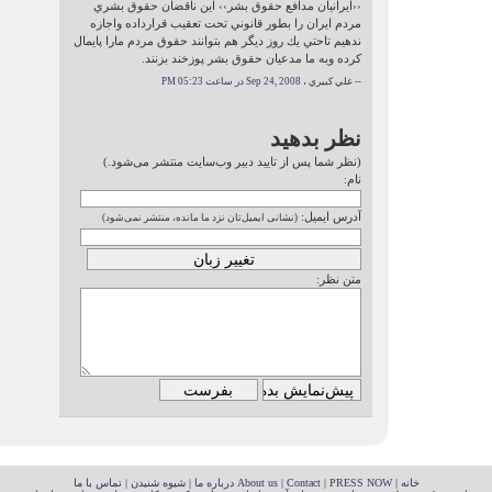
‹‹ايرانيان مدافع حقوق بشر›› اين ناقضان حقوق بشري
مردم ايران را بطور قانوني تحت تعقيب قرارداده واجازه
ندهيم تاحتي يك روز ديگر هم بتوانند حقوق مردم مارا پايمال
كرده وبه ما مدعيان حقوق بشر پوزخند بزنند.
-- علي كبيري ،
Sep 24, 2008 در ساعت 05:23 PM
نظر بدهید
(نظر شما پس از تایید دبیر وب‌سایت منتشر می‌شود.)
نام:
آدرس ایمیل:
(نشانی ایمیل‌تان نزد ما مانده، منتشر نمی‌شود)
متن نظر:
خانه
|
PRESS NOW
|
Contact
|
About us
درباره ما
|
شیوه شنیدن
|
تماس با ما