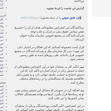
پرداختند.
گزا
احم
گزارش این نشست را این‌جا بشنوید.
آخرین
نگر
بشر
واک
برپاکنندگان این کنفرانس مطبوعاتی هدف از آن را «تشریح
در 
نقض بنیادین حقوق بشر در ایران و جلب توجه
آغاز
شرکت‌کنندگان در مجمع عمومی سازمان ملل» عنوان
شور
کرده‌اند.
«پدر
دورا
قرار است مجموعه اسنادی که این فعالان در اختیار «بان
کرد
کی مون» دبیر کل سازمان ملل و شرکت‌کنندگان در مجمع
تازه
عمومی قرار داده‌اند، طی روز‌های آینده به طور رسمی
سنج
منتشر شود.
چکی
تیتر
مهر انگیز کار در سخنان خود در این کنفرانس مطبوعاتی از
آغا
جمله به جنبش زنان در ایران اشاره و تأکید کرد که این
حمل
جنبش احتیاج به حمایت جامعه جهانی دارد و به همین دلیل
سور
علاقه‌مند هستند که مسائلشان را در رسانه‌های مختلف
مطرح کنند.
موضوع
آسيا
آسیا
وی اضافه کرد در صورتی که مسائل این جنبش بیشتر مورد
آفری
توجه رسانه‌ها قرار بگیرد، آن‌ها می‌توانند همبستگی فعالان
آمری
سایر کشورها را نیز جلب کنند.
اروپ
افغ
در این کنفرانس، اکبر گنجی روزنامه‌نگار و یکی از منتقدان
امری
جمهوری اسلامی از جامعه جهانی خواست علیه کسانی که
انتخ