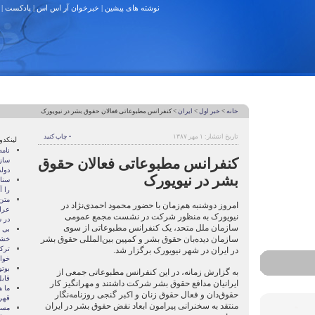
نوشته های پیشین
|
خبرخوان آر اس اس
|
پادکست
|
خانه
>
خبر اول
>
ایران
> کنفرانس مطبوعاتی فعالان حقوق بشر در نیویورک
تاریخ انتشار: ۱ مهر ۱۳۸۷
• چاپ کنید
لینکدو
نام
کنفرانس مطبوعاتی فعالان حقوق
ساز
دول
بشر در نیویورک
سنات
را آ
متن
امروز دوشنبه هم‌زمان با حضور محمود احمدی‌نژاد در
عرا
نیویورک به منظور شرکت در نشست مجمع عمومی
در سا
سازمان ملل متحد، یک کنفرانس مطبوعاتی از سوی
بی 
سازمان دیده‌بان حقوق بشر و کمپین بین‌المللی حقوق بشر
خشو
ترک
در ایران در شهر نیویورک برگزار شد.
خوا
بوتو
به گزارش زمانه، در این کنفرانس مطبوعاتی جمعی از
قابل
ایرانیان مدافع حقوق بشر شرکت داشتند و مهرانگیز کار
ما ه
حقوق‌دان و فعال حقوق زنان و اکبر گنجی روزنامه‌نگار
قهر
منتقد به سخنرانی پیرامون ابعاد نقض حقوق بشر در ایران
مسال