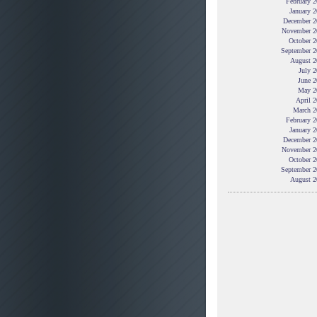
February 
January 
December 2
November 2
October 2
September 2
August 2
July 
June 2
May 2
April 
March 2
February 
January 
December 2
November 2
October 2
September 2
August 2