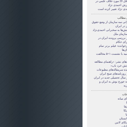
حداقل 20 مورد خلاف علمي در
رش احمدی نژاد
دی نژاد تغییر کرده است
 مطالب
انی سه سازمان از وضع حقوق
 در ایران
نش‌ها به سخنرانی احمدی‌نژاد
سازمان ملل
 بررسی پرونده ایران در
ای حکام
خوانده» فیلم برتر تمام
ن‌ها
روسیه با نشست ۱+۵ مخالفت
‌های نشر: «راهنمای مطالعه
ش خرد ناب»
ده سرمقاله‌های مطبوعات
 روزنامه‌های صبح ایران
ز سال تحصیلی جدید در ایران
ه جورج بوش به ایران و
یه
ات
ی ميانه
قا
کا
ا
انستان
کای لاتین
ابات