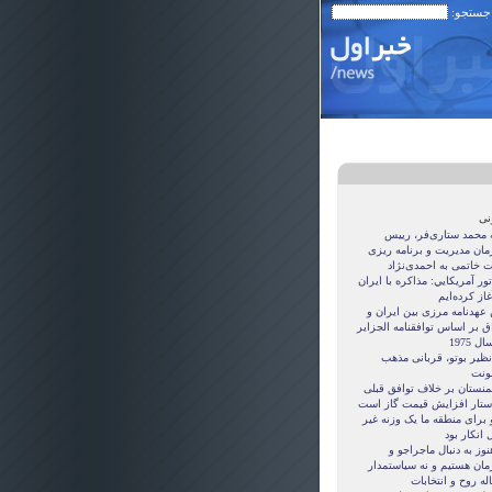
 جستجو:
نی
ه محمد ستاری‌فر، رییس
مان مدیریت و برنامه ریزی
ت خاتمی به احمدی‌نژاد
ور آمريکايي: مذاکره با ايران
غاز کرده‌ايم
 عهدنامه مرزى بين ايران و
ق بر اساس توافقنامه الجزاير
ل 1975
نظیر بوتو، قربانی مذهب
نت
منستان بر خلاف توافق قبلی
ستار افزایش قیمت گاز است
 برای منطقه ما یک وزنه غیر
 انکار بود
نوز به دنبال ماجراجو و
مان هستيم و نه سياستمدار
ه روح و انتخابات