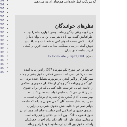
2008
که مرتکب قتل شده‌اند، هم‌چنان ادامه می‌دهد.
2008
007
007
007
007
007
نظرهای خوانندگان
2007
می گویند وقتی چنگیز رشادت پسر خوارزمشاه را دید به
007
007
اطرافیانش گفت تنها با ده نفر مثل این می توان دنیا را
2007
گرفت. کاش دست کم پنج کس به شجاعت و صداقت و
007
هوش گنجی در تمام مملکت پیدا می شد. آفرین بر گنجی
2007
فرزند شایسته ی ایران
2007
006
-- بیژن ،
Sep 23, 2008 در ساعت 05:23 PM
006
006
006
چنانچه در خبر مورخ يكم مهرماه 1387 راديو زمانه آمده
006
است، دركنفرانسي كه با حضور فعالان حقوق بشر از جمله
مهرانگيز كار و اكبر گنجي در نيويورك تشكيل شده بود، ‹‹...
اکبر گنجی روزنامه نگار و يکی از منتقدان جمهوری اسلامی
از جامعه جهانی خواست عليه کسانی که در ايران حقوق
بشر را نقض می کنند، «کيفرخواست» صادر كنند...››
بهتراست تا آقاي گنجي بجاي شعارهاي توخالي، دست به
عمل بزند. شك نيست آقاي گنجي بخوبي ميداند كه جامعه
جهاني نمي تواند عليه نقض حقوق بشرمردم درايران
ازسوي جمهوري اسلامي كيفرخواست صادركند چون ايران
هنوز عضويت دادگاه بين المللي جنائي را نپذيرفته است.
درمقابل، همان طور كه آقاي دكتر پيام اخوان حقوقدان
واستاد حقوق بين الملل درمصاحبه خود با راديو زمانه