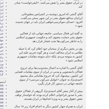
در ایران حقوق بشر را نقض می‌کنند، «کیفرخواست» صادر
ايرا
کند.
ايرا
ایرا
ایرا
آقای گنجی که امروز دوشنبه در کنفرانس مطبوعاتی
ایر
ایرانیان مدافع حقوق بشر در این شهر سخن می‌گفت،
ایر
افزود: «صدای دموکرسی‌خواهی ایران باید در جهان شنیده
برن
شود.»
تازه
ترکی
به گفته این فعال سیاسی، جامعه جهانی باید از فعالین
تیتر
حقوق بشر حمایت معنوی کند و حکومت جمهوری اسلامی
تیتر
جها
را به خاطر سرکوب‌ها تحت فشار قرار دهد.
حوز
خاور
وی در بخش دیگری از سخنان خود اعلام کرد که با حمله
خبر
نظامی به ایران مخالف است و هر گونه تحریم‌ علیه این
دان
کشور نه متوجه مردم، بلکه «باید متوجه مقامات جمهوری
زنا
اسلامی شود.»
عرا
ور
آقای گنجی با اشاره به اعمال محدودیت‌ها برای خروج
پاک
چکی
فعالان دانشجویی و مدنی در ایران از سوی مقامات قضایی
گزا
این کشور، پیشنهاد کرد که خروج مقاماتی مثل محمود
احمدی‌نژاد به عنوان «عوامل سرکوب مردمی» از سوی
آرشیو 
جامعه جهانی در دستور کار قرار بگیرد.
008
008
پیش‌ از آغاز سفر آقای احمدی‌نژاد گروهی از فعالان حقوق
2008
بشر با صدور فراخوانی اعلام کرده بودند که خواستار توقف
008
نقض حقوق بشر و به ویژه اعدام‌ها در ایران هستند.
008
2008
ایران به همراه چهار کشور دیگر به اعدام‌ افراد زیر ۱۸ سال
008