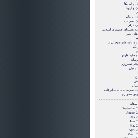
ن و آمريکا
ن و اروپا
ن
ن- بریتانیا
ان-اسراییل
ان-عراق
امه هسته‌ای جمهوری اسلامی
‌های نشر
ه
 روزنامه های صبح ایران
 یک
ن
ه خلیج فارس
میانه
های نیمروزی
شجویان
ن
ق
زش
ستان
ده سرمقاله های مطبوعات
رش تصويری
ماهانه
September 2
August 2
July 
June 2
May 2
April 
March 2