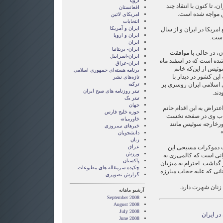
اروپا
 تا کنون با انتقاد چند
افغانستان
مواجه شده است.
امریکای لاتین
انتخابات
ايران و آمريکا
۱حافظ منافع امریکا در ایران و از سال
ايران و اروپا
ایران
ایران- بریتانیا
ن، در حالی با موافقت
ایران-اسراییل
ده است که در اسفند ماه
ایران-عراق
ئیس از این‌که خانم
برنامه هسته‌ای جمهوری اسلامی
ین کشور در دیدار با
تازه‌های نشر
 اسلامی ایران روسری بر
ترکیه
تیتر روزنامه های صبح ایران
ند.
تیتر یک
جهان
تراض به این اقدام خانم
حوزه خلیج فارس
جاب وی در صفحه نخست
خاورمیانه
ورخارجه سوئیس مانند
خبرهای نیمروزی
»
دانشجویان
زنان
زب دموکرات مسیحی این
عراق
ورزش
رانی است که کالمی‌ری به
پاکستان
گذاشت. احترام به میزبان
چکیده سرمقاله های مطبوعات
انی که علیه حجاب مبارزه
گزارش تصويری
 زنان شهرت دارد.
آرشیو ماهانه
September 2008
August 2008
July 2008
در ایران
June 2008