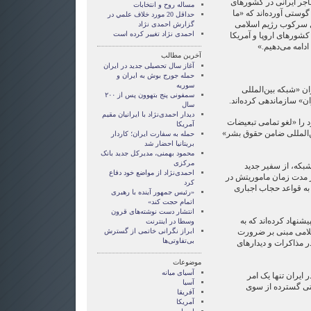
ن این نامه که ۴۷زن مهاجر ایرانی در کشور‌های
مساله روح و انتخابات
وستی آورده‌اند که «ما
حداقل 20 مورد خلاف علمي در
ل سرکوب رژیم اسلامی
گزارش احمدی نژاد
احمدی نژاد تغییر کرده است
 کشورهای اروپا و آمریکا
ادامه می‌دهیم.»
آخرین مطالب
آغاز سال تحصیلی جدید در ایران
حمله جورج بوش به ایران و
سوریه
ان «شبکه بین‌المللی
سمفونی پنج بتهوون پس از ۲۰۰
ن» سازماندهی کرده‌اند.
سال
دیدار احمدی‌نژاد با ایرانیان مقیم
د را «لغو تمامی تبعیضات
آمریکا
ن‌المللی ضامن حقوق بشر»
حمله به سفارت ایران؛ کاردار
بریتانیا احضار شد
محمود بهمنی، مدیرکل جدید بانک
مرکزی
 شبکه، از سفیر جدید
احمدی‌نژاد از مواضع خود دفاع
مدت زمان ماموریتش در
کرد
به قواعد حجاب اجباری
«رئیس جمهور آینده با رهبری
اتمام حجت کند»
انتشار دست نوشته‌های قرون
شنهاد کرده‌اند که به
وسطا در اينترنت
لامی مبنی بر ضرورت
ابراز نگرانی خاتمی از گسترش
بی‌تفاوتی‌ها
مذاکرات و دیدار‌های
موضوعات
آسيای ميانه
 ایران تنها یک امر
آسیا
تی گسترده از سوی
آفریقا
آمریکا