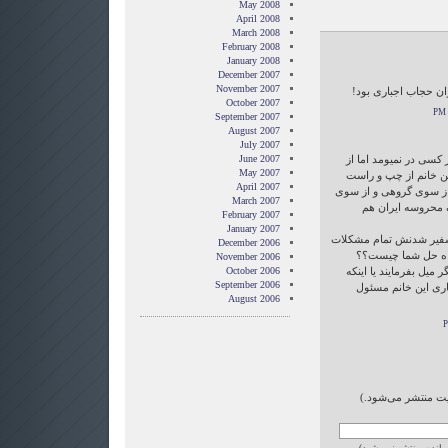
May 2008
April 2008
March 2008
February 2008
January 2008
December 2007
November 2007
ان حجاب اجباری بود!
October 2007
September 2007
August 2007
July 2007
کسی در نمیومد اما از
June 2007
May 2007
ین خانم از چپ و راست
April 2007
ز سوی گروهی و از سوی
March 2007
 محروسه ایران هم
February 2007
January 2007
ا سفیر شدنش تمام مشکلات
December 2006
 راه حل شما چیست؟؟
November 2006
یل بفرمایند یا اینکه
October 2006
September 2006
اری این خانم مسئول
August 2006
ایت منتشر می‌شود.)