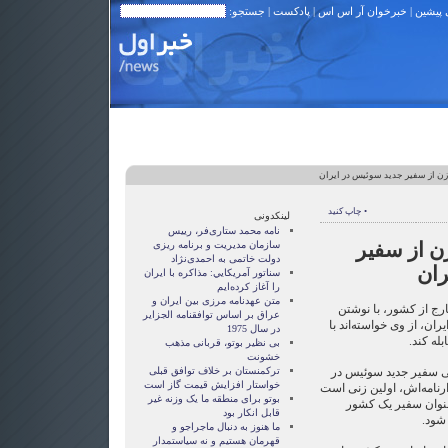
 پیشین
|
خبرخوان آر اس اس
|
پادکست
| جستجو:
ن از سفیر جدید سوئیس در ایران
• چاپ کنید
لینکدونی
نامه محمد ستاری‌فر، رییس
ن از سفیر
سازمان مدیریت و برنامه ریزی
دولت خاتمی به احمدی‌نژاد
ران
سناتور آمريکايي: مذاکره با ايران
را آغاز کرده‌ايم
متن عهدنامه مرزى بين ايران و
ارج از کشور، با نوشتن
عراق بر اساس توافقنامه الجزاير
ران، از وی خواسته‌اند با
در سال 1975
له کند.
بی نظیر بوتو، قربانی مذهب
خشونت
تی سفیر جدید سوئیس در
ترکمنستان بر خلاف توافق قبلی
خواستار افزایش قیمت گاز است
وارنامه‌اش، اولین زنی است
بوتو برای منطقه ما یک وزنه غیر
عنوان سفیر یک کشور
قابل انکار بود
شود.
ما هنوز به دنبال ماجراجو و
قهرمان هستيم و نه سياستمدار