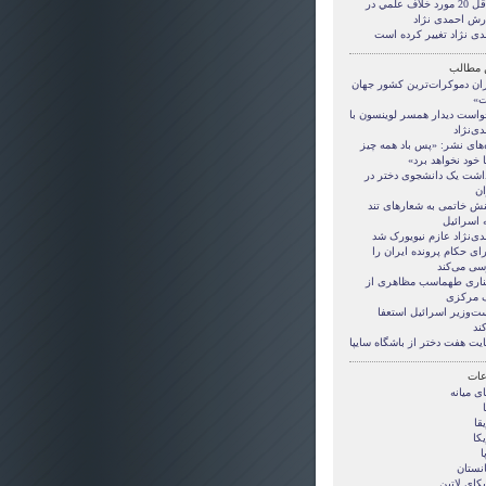
حداقل 20 مورد خلاف علمي در
رش احمدی نژاد
دی نژاد تغییر کرده است
 مطالب
ران دموکرات‌ترین کشور جهان
»
واست دیدار همسر لوینسون با
ی‌نژاد
‌های نشر: «پس باد همه چیز
ا خود نخواهد برد»
داشت یک دانشجوی دختر در
ان
نش خاتمی به شعار‌های تند
ه اسرائیل
دی‌نژاد عازم نیویورک شد
ای حکام پرونده ایران را
سی می‌کند
ناری طهماسب مظاهری از
ک مرکزی
ت‌وزیر اسرائیل استعفا
ند
یت هفت دختر از باشگاه سایپا
ات
ی ميانه
قا
کا
ا
انستان
کای لاتین