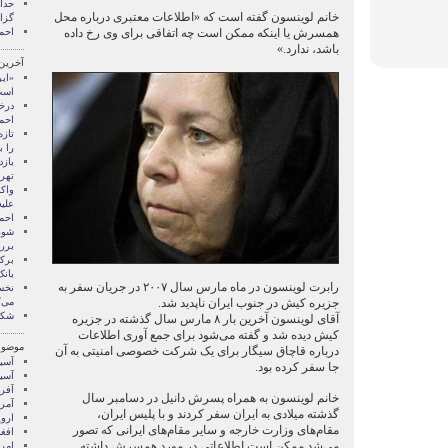
خانم لوینسون گفته است که «اطلاعات معتبری درباره محل
گزا
همسرش یا اینکه ممکن است چه اتفاقی برای وی رخ داده
احم
باشد، ندارد.»
آخرین
«ای
است
درخ
احمد
تازه
را ب
باز
تهر
واک
علی
احم
شور
برر
برک
بان
رابرت لوینسون در ماه مارس سال ۲۰۰۷ در جریان سفر به
نخس
جزیره کیش در جنوب ایران ناپدید شد.
می‌ک
شکا
آقای لوینسون آخرین بار ۸ مارس سال گذشته در جزیره
کیش دیده شد و گفته می‌شود برای جمع آوری اطلاعات
موضوع
درباره قاچاق سیگار برای یک شرکت خصوصی امنیتی به آن
آسيا
جا سفر کرده بود.
آسیا
آفری
خانم لوینسون به همراه پسرش دانیل در دسامبر سال
آمری
گذشته میلادی به ایران سفر کردند و با پلیس ایران،
اروپ
مقام‌های وزارت خارجه و سایر مقام‌های ایرانی که تصور
افغ
می‌شد ممکن است اطلاعاتی در مورد همسرش داشته
امری