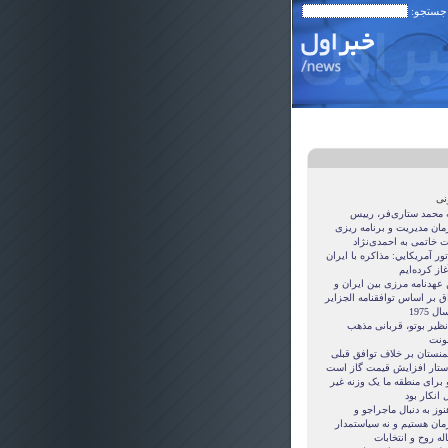
 جستجو:
نی
ه محمد ستاری‌فر، رییس
مان مدیریت و برنامه ریزی
ت خاتمی به احمدی‌نژاد
ور آمريکايي: مذاکره با ايران
غاز کرده‌ايم
 عهدنامه مرزى بين ايران و
ق بر اساس توافقنامه الجزاير
ل 1975
نظیر بوتو، قربانی مذهب
نت
منستان بر خلاف توافق قبلی
ستار افزایش قیمت گاز است
 برای منطقه ما یک وزنه غیر
 انکار بود
نوز به دنبال ماجراجو و
مان هستيم و نه سياستمدار
ه روح و انتخابات