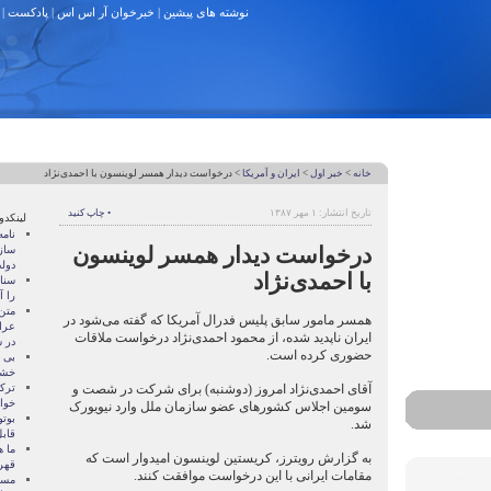
نوشته های پیشین
|
خبرخوان آر اس اس
|
پادکست
|
خانه
>
خبر اول
>
ايران و آمريکا
> درخواست دیدار همسر لوینسون با احمدی‌نژاد
تاریخ انتشار: ۱ مهر ۱۳۸۷
• چاپ کنید
لینکدو
نام
درخواست دیدار همسر لوینسون
ساز
دول
با احمدی‌نژاد
سنات
را آ
متن
همسر مامور سابق پلیس فدرال آمریکا که گفته می‌شود در
عرا
ایران ناپدید شده، از محمود احمدی‌نژاد درخواست ملاقات
در سا
حضوری کرده است.
بی 
خشو
آقای احمدی‌نژاد امروز (دوشنبه) برای شرکت در شصت و
ترک
خوا
سومین اجلاس کشور‌های عضو سازمان ملل وارد نیویورک
بوتو
شد.
قابل
ما ه
به گزارش رویترز، کریستین لوینسون امیدوار است که
قهر
مقامات ایرانی با این درخواست موافقت کنند.
مسال