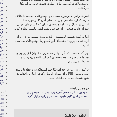
انتخ
باشند ملاقات کردند، اما در نهایت دست خالی به آمریکا
ايرا
بازگشتند.
ايرا
ایرا
آمریکا و ایران در مورد مسائل و موضوعات مختلفی اختلاف
ایرا
دارند که از جمله می‌توان به ادعای آمریکا در مورد دخالت
ایر
ایران در عراق و برنامه هسته‌ای ایران که کشورهای غربی
ایر
بیم آن دارند هدف از آن ساختن بمب اتمی باشد، اشاره کرد.
برن
تازه
ترکی
اما به گفته همسر لوینسون، ناپدید شدن شوهرش در ایران،
تیتر
ارتباطی با پرونده هسته‌ای این کشور یا موضوعات سیاسی
تیتر
ندارد.
جها
حوز
وی گفته است که اگر آنها از همسرم به عنوان ابزاری برای
خاور
معامله بر سر برنامه هسته‌ای خود استفاده می‌کردند، ما
خبر
خبردار می‌شدیم.
دان
زنا
عرا
تا کنون وزارت خارجه آمریکا چند استعلام در رابطه با ناپدید
ور
شدن مامور
FBI
برای تهران ارسال کرده، اما این اقدامات
پاک
هیچ نتیجه‌ای بدنبال نداشته است.
چکی
گزا
در همین رابطه:
آرشیو 
•
دومین سفر همسر آمریکایی ناپدید شده به ایران
008
•
همسر امریکایی ناپدید شده در ایران، وکیل گرفت
008
2008
008
008
نظر بدهید
2008