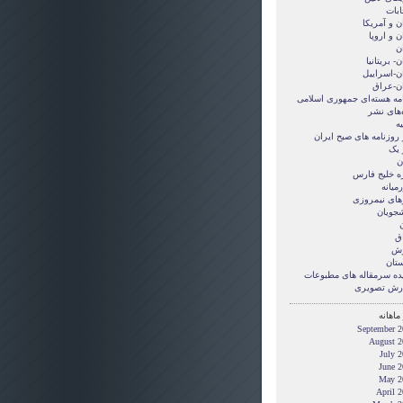
ابات
ن و آمريکا
ن و اروپا
ن
ن- بریتانیا
ان-اسراییل
ان-عراق
امه هسته‌ای جمهوری اسلامی
‌های نشر
ه
 روزنامه های صبح ایران
 یک
ن
ه خلیج فارس
میانه
های نیمروزی
شجویان
ن
ق
زش
ستان
ده سرمقاله های مطبوعات
رش تصويری
ماهانه
September 2
August 2
July 
June 2
May 2
April 