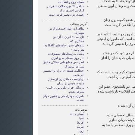
از توضیحات» به دادگاه
مساله روح و انتخابات
شت و به زندان اوین منتقل
حداقل 20 مورد خلاف علمي در
گزارش احمدی نژاد
احمدی نژاد تغییر کرده است
این عضو کمیسیون زنان
آخرین مطالب
ی‌اطلاعی کرده است.
تظاهرات علیه احمدی‌نژاد در
نیویورک
مروز دوشنبه با تائید خبر
کاخ سفید: ایران با آژانس
 است که ماموران امنیتی
همکاری کند
 را تفتیش کرده‌اند.
تازه‌های نشر: «نامه‌های کافکا به
پدر و مادر»
ام می‌شود که در هفته
چکیده سرمقاله‌های مطبوعات
صیلی جدیدشان را آغاز
تیتر روزنامه‌های صبح ایران
کنفرانس مطبوعاتی فعالان حقوق
بشر در نیویورک
«فعالیت هسته‌ای ایران را تضمین
ضو تحکیم وحدت است که
نمی‌کنم»
ت امنیتی بازداشت
درخواست فعالان زن از سفیر
جدید سوئیس در ایران
می دو دانشجوی عضو این
برندگان جوایز تلویزیونی «امی»
ی ضد انقلاب» بازداشت شده
معرفی شدند
«ایران دموکرات‌ترین کشور جهان
است»
موضوعات
آسيای ميانه
ز سال تحصیلی جدید
آسیا
هرگونه جریان سازی
آفریقا
وری اسلامی باشد به
آمریکا
اروپا