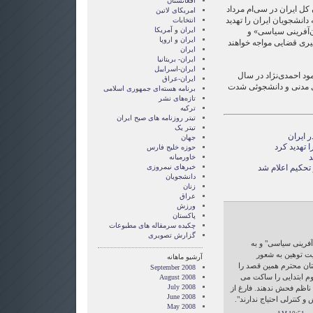
افغانستان
کل ایران در سی‌ام مرداد
امریکای لاتین
دانشجویان ایران را تهدید
انتخابات
ايران و آمريکا
‌‌آفرینی سیاسی» و
ايران و اروپا
یگیری قضایی مواجه خواهند
ایران
ایران- بریتانیا
ایران-اسراییل
ود احمدی‌نژاد در سال
ایران-عراق
دهای مدنی و دانشجوئی شدت
برنامه هسته‌ای جمهوری اسلامی
تازه‌های نشر
ترکیه
تیتر روزنامه های صبح ایران
تیتر یک
ر ایران
جهان
 تهدید کرد
حوزه خلیج فارس
د
خاورمیانه
تحکیم اعلام شد
خبرهای نیمروزی
دانشجویان
زنان
عراق
ورزش
پاکستان
چکیده سرمقاله های مطبوعات
گزارش تصويری
آفرینی سیاسی" و به
یت توهین به شعور
آرشیو ماهانه
تان محترم همین قصد را
September 2008
م ابتدایی را ساکت می
August 2008
July 2008
ه ناظم فحش ندهند. فارغ از
June 2008
و کنترلی احتیاج ندارند".
May 2008