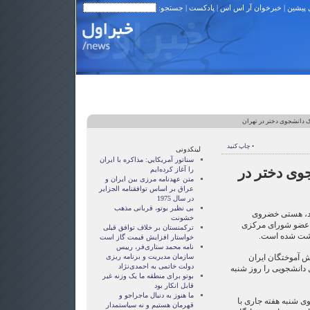
 پیشین
|
خبرخوان آر اس اس
|
پادکست
| جستجو:
 دانشجوی دختر در تهران
• چاپ کنید
لینکدونی
سناتور آمريکايي: مذاکره با ايران
وی دختر در
را آغاز کرده‌ايم
متن عهدنامه مرزى بين ايران و
عراق بر اساس توافقنامه الجزاير
در سال 1975
بی نظیر بوتو، قربانی مذهب
یند، هستی خضروی
خشونت
و عضو شورای مرکزی
ترکمنستان بر خلاف توافق قبلی
داشت شده است.
خواستار افزایش قیمت گاز است
نامه محمد ستاری‌فر، رییس
ش آموختگان ایران
سازمان مدیریت و برنامه ریزی
دولت خاتمی به احمدی‌نژاد
 دانشجویی را روز شنبه
بوتو برای منطقه ما یک وزنه غیر
قابل انکار بود
ما هنوز به دنبال ماجراجو و
 شنبه هفته جاری با
قهرمان هستيم و نه سياستمدار