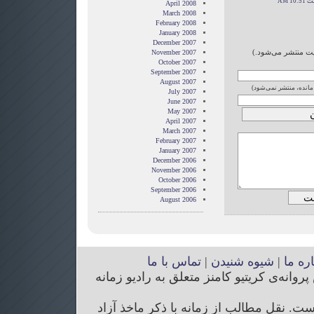
April 2008
March 2008
February 2008
January 2008
December 2007
ایت منتشر می‌شود.)
November 2007
October 2007
September 2007
August 2007
 مانده، منتشر نمی‌شود)
July 2007
June 2007
May 2007
April 2007
March 2007
February 2007
January 2007
December 2006
November 2006
October 2006
September 2006
August 2006
اره ما
|
شیوه شنیدن
|
تماس با ما
انه‌ی کریتیو کامنز متعلق به رادیو زمانه
. نقل مطالب از زمانه با ذکر ماخذ آزاد