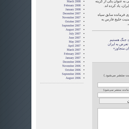
ی به عنوان یکی از گزینه
March 2008
ران، یاد کرده اند.
February 2008
January 2008
December 2007
 فرمانده سابق سپاه
November 2007
امنیت خلیج فارس به
October 2007
.
September 2007
August 2007
July 2007
June 2007
رد جنگ هستیم
May 2007
 تعرض به ایران
April 2007
March 2007
February 2007
January 2007
December 2006
November 2006
October 2006
September 2006
ایت منتشر می‌شود.)
August 2006
 مانده، منتشر نمی‌شود)