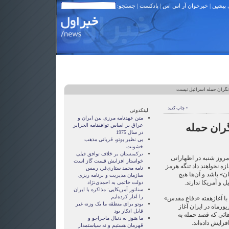
 پیشین
|
خبرخوان آر اس اس
|
پادکست
| جستجو:
 نگران حمله اسرائیل نیست
• چاپ کنید
لینکدونی
متن عهدنامه مرزى بين ايران و
گران حمله
عراق بر اساس توافقنامه الجزاير
در سال 1975
بی نظیر بوتو، قربانی مذهب
خشونت
ترکمنستان بر خلاف توافق قبلی
امروز شنبه در اظهاراتی
خواستار افزایش قیمت گاز است
ازه نخواهند داد‌ تنگه هرمز
نامه محمد ستاری‌فر، رییس
» باشد و آن‌ها هیچ
سازمان مدیریت و برنامه ریزی
 و آمریکا ندارند.
دولت خاتمی به احمدی‌نژاد
سناتور آمريکايي: مذاکره با ايران
را آغاز کرده‌ايم
با آغازهفته «دفاع مقدس»
بوتو برای منطقه ما یک وزنه غیر
ورماه در ایران آغاز
قابل انکار بود
ئی که قصد حمله به
ما هنوز به دنبال ماجراجو و
زایش داده‌اند.
قهرمان هستيم و نه سياستمدار