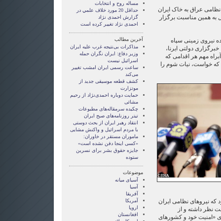
مساله روح و انتخابات
۱۳۵ آغاز حمله نظامی عراق به خاک ایران
حداقل 20 مورد خلاف علمي در
 به همین مناسبت برگزار
گزارش احمدی نژاد
احمدی نژاد تغییر کرده است
آخرین مطالب
 نیروی زمینی سپاه
مذاکرات بی‌نتیجه غرب علیه ایران
 خبرگزاری دولتی ایرنا،
وزیر دفاع: ایران نگران حمله
براه مهم هر اقدامی که
اسرائیل نیست
 که خواست، نیات شوم را
ساعت رسمی ایران امشب تغییر
می‌کند
کشف قطعه موسیقی جدید از
موتزارت
حمایت دوباره احمدی‌نژاد از رحیم
مشائی
چکیده سرمقاله‌های مطبوعات
تیتر روزنامه‌های صبح ایران
انتقاد رهبر ایران از بحث دوستی
با مردم اسرائیل و واکنش مشایی
ماموران مستقر در خاوران:
«کسی اینجا دفن نشده است»
جایزه حقوق بشر برای نسرین
ستوده
موضوعات
آسيای ميانه
آسیا
آفریقا
 که نیرو‌های نظامی ایران
آمریکا
اروپا
حت نظر داشته و از
افغانستان
ی «امنیت خود و کشورهای