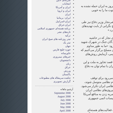
امریکای لاتین
انتخابات
روز به ایران حمله نشده به
ايران و آمريکا
ت ما را به خوبی
ايران و اروپا
ایران
ایران- بریتانیا
ایران-اسراییل
‌نجار وزیر دفاع نیز طی
ایران-عراق
نگرانی از بابت تهدیدهای
برنامه هسته‌ای جمهوری اسلامی
رد.»
تازه‌های نشر
ترکیه
نجار که در حاشیه
تیتر روزنامه های صبح ایران
دگان جنگ در شهرک شهید
تیتر یک
: «ما به طور مداوم
جهان
 مسلح برگزار می‌کنیم که
حوزه خلیج فارس
خاورمیانه
زمی، آزمایش روش‌های
خبرهای نیمروزی
دانشجویان
صد تجاوز به ملت و این
زنان
ن با تمام توان به دفاع
عراق
ورزش
پاکستان
 می‌رود برای توقف
چکیده سرمقاله های مطبوعات
گزارش تصويری
دام نظامی متوسل شوند،
امی ایران تکرار می‌شود.
آرشیو ماهانه
نیروی‌های نظامی ایران
September 2008
به زدن به منافع آمریکا
August 2008
سیسات اتمی جمهوری
July 2008
June 2008
May 2008
 فعالیت‌های هسته‌ای
April 2008