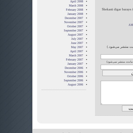
April 2008
March 2008
Shekasti digar baraye 
February 2008
January 2008
December 2007
November 2007
October 2007
September 2007
August 2007
July 2007
June 2007
ایت منتشر می‌شود.)
May 2007
April 2007
March 2007
February 2007
 مانده، منتشر نمی‌شود)
January 2007
December 2006
November 2006
October 2006
September 2006
August 2006