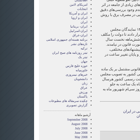
افغانستان
 زیادی از جامعه در اثر
امریکای لاتین
انتخابات
م وجود بررسی‌های دقیق
ايران و آمريکا
ویی در مصرف برق با روش
ايران و اروپا
ایران
ایران- بریتانیا
پس از آن در سال‌های ۱۳۸۵ و ۱۳۸۶ نمایندگان مجلس
ایران-اسراییل
ار دادند تا دولت را مکلف
ایران-عراق
 شش‌ماهه نخست سال
برنامه هسته‌ای جمهوری اسلامی
صورت قانون در نیامدند.
تازه‌های نشر
ترکیه
 پیشنهادهای مختلفی،
تیتر روزنامه های صبح ایران
 و پایان تغییر ساعت در
تیتر یک
جهان
حوزه خلیج فارس
 نهایت، در روز ۳۱ مرداد ۱۳۸۶ قانونی مشتمل بر یک ماده
خاورمیانه
می کشور به تصویب مجلس
خبرهای نیمروزی
اعت رسمی کشور هرسال
دانشجویان
زنان
دین ماه یک ساعت به جلو
عراق
ده می شود و در ساعت ۲۴ روز سی‌ام شهریور ماه به
ورزش
پاکستان
چکیده سرمقاله های مطبوعات
گزارش تصويری
 در ایران
آرشیو ماهانه
ان
September 2008
August 2008
July 2008
June 2008
May 2008