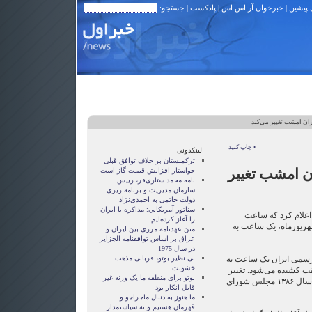
 پیشین
|
خبرخوان آر اس اس
|
پادکست
| جستجو:
ن امشب تغییر می‌کند
• چاپ کنید
لینکدونی
ترکمنستان بر خلاف توافق قبلی
 امشب تغییر
خواستار افزایش قیمت گاز است
نامه محمد ستاری‌فر، رییس
سازمان مدیریت و برنامه ریزی
دولت خاتمی به احمدی‌نژاد
سناتور آمريکايي: مذاکره با ايران
اعلام کرد که ساعت
را آغاز کرده‌ايم
ریورماه، یک ساعت به
متن عهدنامه مرزى بين ايران و
عراق بر اساس توافقنامه الجزاير
در سال 1975
رسمی ایران یک ساعت به
بی نظیر بوتو، قربانی مذهب
خشونت
ب کشیده می‌شود. تغییر
بوتو برای منطقه ما یک وزنه غیر
ساعت در ایران براساس مصوبه سال ۱۳۸۶ مجلس شورای
قابل انکار بود
ما هنوز به دنبال ماجراجو و
قهرمان هستيم و نه سياستمدار