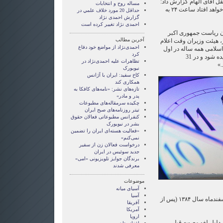
قل آقای الهام گزارش داد:
مساله روح و انتخابات
«با تغییر ساعت که امشب اتفاق خواهد افتاد ساعت ۲۴ به
حداقل 20 مورد خلاف علمي در
گزارش احمدی نژاد
احمدی نژاد تغییر کرده است
ر زمان ریاست‌ جمهوری اکبر
آخرین مطالب
، هیئت وزیران وقت اعلام
احمدی‌نژاد از مواضع خود دفاع
لامی همه ساله در اول
کرد
فروردین ماه یک ساعت جلو کشیده شود و در 31
تظاهرات علیه احمدی‌نژاد در
.»
نیویورک
کاخ سفید: ایران با آژانس
همکاری کند
تازه‌های نشر: «نامه‌های کافکا به
پدر و مادر»
چکیده سرمقاله‌های مطبوعات
تیتر روزنامه‌های صبح ایران
کنفرانس مطبوعاتی فعالان حقوق
بشر در نیویورک
«فعالیت هسته‌ای ایران را تضمین
نمی‌کنم»
درخواست فعالان زن از سفیر
جدید سوئیس در ایران
برندگان جوایز تلویزیونی «امی»
معرفی شدند
موضوعات
آسيای ميانه
آسیا
اما دولت محمود احمدی‌نژاد در اسفند‌ماه سال ۱۳۸۴ (پس از
آفریقا
آمریکا
اروپا
دلیل لغو مصوبه قبلی