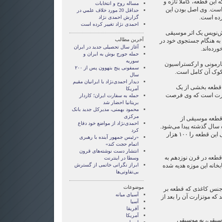
 این قطعه، کاملا تازه و
مساله روح و انتخابات
است. وی اصل بودن این
حداقل 20 مورد خلاف علمي در
رده است.
گزارش احمدی نژاد
احمدی نژاد تغییر کرده است
یش‌نویس یک اثر موسیقی
آخرین مطالب
 به هنگام جستجوی خود در
آغاز سال تحصیلی جدید در ایران
ورده‌اند.
حمله جورج بوش به ایران و
سوریه
 هارمونی و ارکستراسیون
سمفونی پنج بتهوون پس از ۲۰۰
و کوک آن کامل است.
سال
دیدار احمدی‌نژاد با ایرانیان مقیم
ن قطعه بخشی از یک
آمریکا
زارت است که وی فرصت
حمله به سفارت ایران؛ کاردار
بریتانیا احضار شد
محمود بهمنی، مدیرکل جدید بانک
مرکزی
قطعه موسیقی از
احمدی‌نژاد از مواضع خود دفاع
سال گذشته پیدا می‌شود.
کرد
کارشناسان موسیقی ارزش مالی این قطعه را ۱۰۰ هزار
«رئیس جمهور آینده با رهبری
اتمام حجت کند»
انتشار دست نوشته‌های قرون
 قطعه در قرن نوزدهم به
وسطا در اينترنت
بخانه این موزه هدیه شده
ابراز نگرانی خاتمی از گسترش
بی‌تفاوتی‌ها
موضوعات
جنس کاغذی که قطعه بر
آسيای ميانه
که موتزارت آن را بعد از
آسیا
آفریقا
آمریکا
وسیقی، به موسیقی