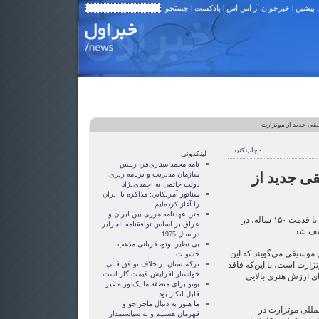
 پیشین
|
خبرخوان آر اس اس
|
پادکست
| جستجو:
ی جدید از موتزارت
• چاپ کنید
لینکدونی
نامه محمد ستاری‌فر، رییس
 جدید از
سازمان مدیریت و برنامه ریزی
دولت خاتمی به احمدی‌نژاد
سناتور آمريکايي: مذاکره با ايران
را آغاز کرده‌ايم
متن عهدنامه مرزى بين ايران و
قطعه‌ای از آثار کلاسیک موتزارت با قدمت ۱۵۰ ساله، در
عراق بر اساس توافقنامه الجزاير
شف شد.
در سال 1975
بی نظیر بوتو، قربانی مذهب
موسیقی می‌گویند که این
خشونت
ارت است، با این‌که فاقد
ترکمنستان بر خلاف توافق قبلی
خواستار افزایش قیمت گاز است
ای ارزش هنری بالایی
بوتو برای منطقه ما یک وزنه غیر
قابل انکار بود
ما هنوز به دنبال ماجراجو و
لمللی موتزارت در
قهرمان هستيم و نه سياستمدار