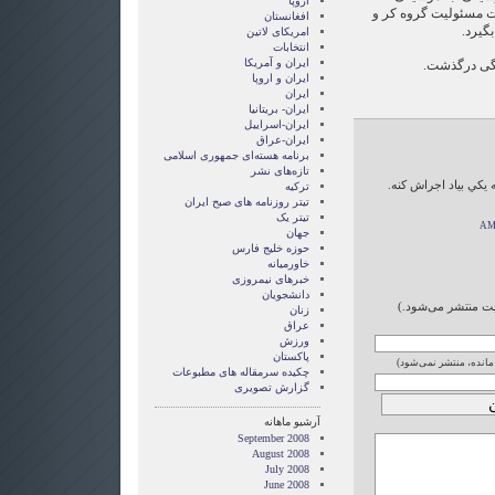
اروپا
ت مسئولیت گروه کر و
افغانستان
گیرد.
امریکای لاتین
انتخابات
ايران و آمريکا
ايران و اروپا
ایران
ایران- بریتانیا
ایران-اسراییل
ایران-عراق
برنامه هسته‌ای جمهوری اسلامی
تازه‌های نشر
ه يكي بياد اجراش كنه.
ترکیه
تیتر روزنامه های صبح ایران
تیتر یک
جهان
حوزه خلیج فارس
خاورمیانه
خبرهای نیمروزی
دانشجویان
ایت منتشر می‌شود.)
زنان
عراق
ورزش
پاکستان
 مانده، منتشر نمی‌شود)
چکیده سرمقاله های مطبوعات
گزارش تصويری
آرشیو ماهانه
September 2008
August 2008
July 2008
June 2008