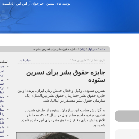
نوشته های پیشین
|
خبرخوان آر اس اس
|
پادکست
|
خانه
>
خبر اول
>
زنان
> جایزه حقوق بشر برای نسرین ستوده
تاریخ انتشار: ۲۹ شهریور ۱۳۸۷
• چاپ کنید
لینکدو
متن
جایزه حقوق بشر برای نسرین
عرا
در سا
ستوده
بی 
خشو
ترک
نسرین ستوده، وکیل و فعال جنبش زنان ایران، برنده اولین
خوا
جایزه حقوق بشر «سازمان حقوق بشر بین‌الملل»، یک
نام
سازمان حقوق بشر مستقر در ایتالیا، شد.
ساز
دول
به گزارش سایت این سازمان، ستوده از طرف شیرین
سنات
را آ
عبادی، برنده جایزه صلح نوبل در سال ۲۰۰۳، به خاطر
بوتو
تلاش‌هایش برای دفاع از حقوق بشر برای این جایزه نامزد
قابل
شده بود.
ما ه
قهر
مسال