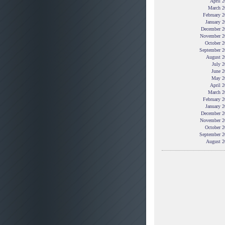
April 
March 2
February 
January 
December 2
November 2
October 2
September 2
August 2
July 
June 2
May 2
April 
March 2
February 
January 
December 2
November 2
October 2
September 2
August 2