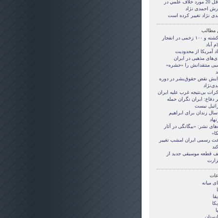
حداقل 20 مورد خلاف علمي در
رش احمدی نژاد
دی نژاد تغییر کرده است
 مطالب
۴۰ کشته و ۱۰۰ زخمی در انفجار
م آباد
اد آمریکا از محدودیت
ی‌های مذهبی در ایران
بی منتقدانش را «حشره»
د
ایش نقض حقوق‌بشر در دوره
ی‌نژاد
رات بی‌نتیجه غرب علیه ایران
 دفاع: ایران نگران حمله
ائیل نیست
سال زندان برای ابراهیم
هاد
‌های نشر: «بیگانگی در آثار
کا»
ت رسمی ایران امشب تغییر
ند
 قطعه موسیقی جدید از
زارت
ات
ی ميانه
قا
کا
ا
انستان