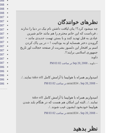
2008
008
2008
2008
007
نظرهای خوانندگان
007
007
چه میشود کرد؟! ینان لیاقت داشتن نام نیک در دنیا را ندارند
007
، فرداست که این خانم محترم را هم مانند خانم شیرین
007
عبادی به قتل تهدید کنند و با بستن تهمت جدیدی مانند «‌
2007
007
گرویدن دختر همسایه او به بودائيت ! » در پی پاک کردن
007
اسم پر افتخار این دلسوز بشریت از صفحه خجالت اور تاریخ
2007
جمهوری اسلامی برایند!!.
007
داوید
2007
2007
-- داوید ،
Sep 20, 2008 در ساعت 03:02 PM
006
006
006
امیدواریم همراه با هواپیما با آرامش کامل take off نمایند../.
006
-- astm1834 ،
Sep 20, 2008 در ساعت 03:02 PM
006
امیدواریم همراه با هواپیما با آرامش کامل take off
نمایند../...البته این امکان هم هست که در هنگام بلند شدن
هواپیما خودبخود ایشون غیب شوند../.
-- astm1834 ،
Sep 20, 2008 در ساعت 03:02 PM
نظر بدهید