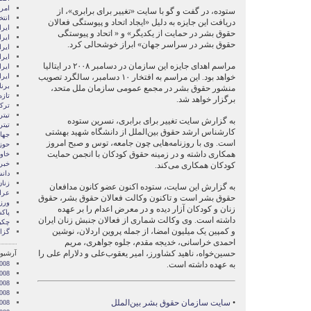
امری
ستوده، در گفت و گو با سایت «تغییر برای برابری»، از
انتخ
دریافت این جایزه به دلیل «ایجاد اتحاد و پیوستگی فعالان
ايرا
حقوق بشر در حمایت از یکدیگر» و « اتحاد و پیوستگی
ايرا
حقوق بشر در سراسر جهان» ابراز خوشحالی کرد.
ایرا
ایرا
مراسم اهدای جایزه این سازمان در دسامبر ۲۰۰۸ در ایتالیا
ایر
خواهد بود. این مراسم به افتخار ۱۰ دسامبر، سالگرد تصویب
ایر
برن
منشور حقوق بشر در مجمع عمومی سازمان ملل متحد،
تازه
برگزار خواهد شد.
ترکی
تیتر
به گزارش سایت تغییر برای برابری، نسرین ستوده
تیتر
کارشناس ارشد حقوق بین‌الملل از دانشگاه شهید بهشتی
جها
است. وی با روزنامه‌هایی چون جامعه، توس و صبح امروز
حوز
همکاری داشته و در زمینه حقوق کودکان با انجمن حمایت
خاور
خبر
کودکان همکاری می‌کند.
دان
زنا
به گزارش این سایت، ستوده اکنون عضو کانون مدافعان
عرا
حقوق بشر است و تاکنون وکالت فعالان حقوق بشر، حقوق
ور
زنان و کودکان آزار دیده و در معرض اعدام را بر عهده
پاک
داشته است. وی وکالت شماری از فعالان جنبش زنان ایران
چکی
و کمپین یک میلیون امضا، از جمله پروین اردلان، نوشین
گزا
احمدی خراسانی، خدیجه مقدم، جلوه جواهری، مریم
حسین‌خواه، ناهید کشاورز، امیر یعقوب‌علی و دلارام علی را
آرشیو 
به عهده داشته است.
008
008
2008
008
•
سایت سازمان حقوق بشر بین‌‌الملل
008