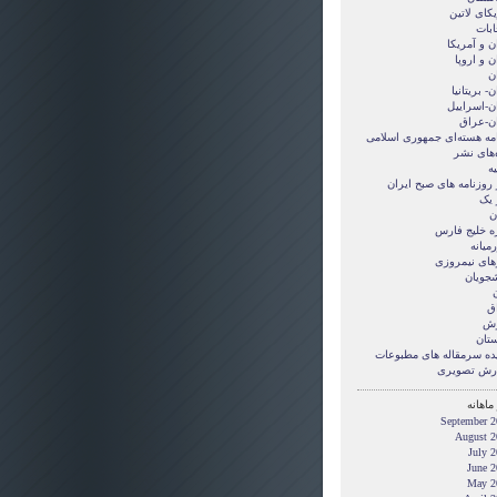
کای لاتین
ابات
ن و آمريکا
ن و اروپا
ن
ن- بریتانیا
ان-اسراییل
ان-عراق
امه هسته‌ای جمهوری اسلامی
‌های نشر
ه
 روزنامه های صبح ایران
 یک
ن
ه خلیج فارس
میانه
های نیمروزی
شجویان
ن
ق
زش
ستان
ده سرمقاله های مطبوعات
رش تصويری
ماهانه
September 2
August 2
July 
June 2
May 2