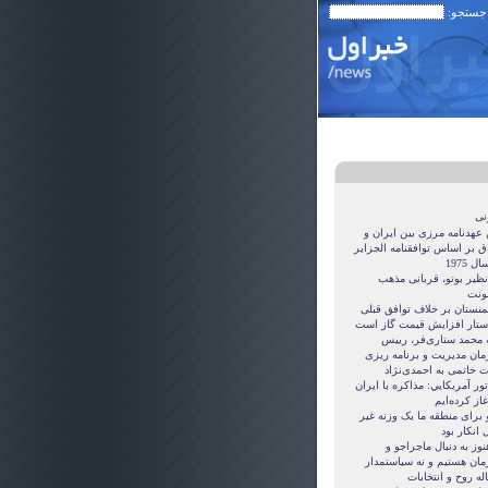
 جستجو:
نی
 عهدنامه مرزى بين ايران و
ق بر اساس توافقنامه الجزاير
ل 1975
نظیر بوتو، قربانی مذهب
نت
منستان بر خلاف توافق قبلی
ستار افزایش قیمت گاز است
ه محمد ستاری‌فر، رییس
مان مدیریت و برنامه ریزی
ت خاتمی به احمدی‌نژاد
ور آمريکايي: مذاکره با ايران
غاز کرده‌ايم
 برای منطقه ما یک وزنه غیر
 انکار بود
نوز به دنبال ماجراجو و
مان هستيم و نه سياستمدار
ه روح و انتخابات