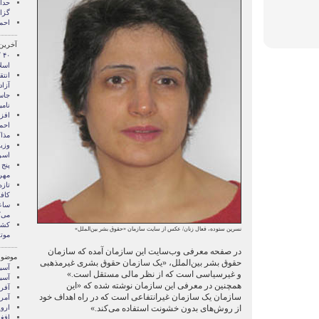
گزا
احم
آخرین
اسلا
انتق
آزاد
جاس
نامی
افز
احمد
مذاک
وزیر
اسر
پنج 
مهرن
تازه
کاف
ساع
می‌ک
کشف
نسرین ستوده، فعال زنان/ عکس از سایت سازمان «حقوق بشر بین‌الملل»‬
موت
در صفحه معرفی وب‌سایت این سازمان آمده که سازمان
موضوع
حقوق بشر بین‌الملل، «یک سازمان حقوق بشری غیرمذهبی
آسيا
و غیرسیاسی است که از نظر مالی مستقل است.»
آسیا
همچنین در معرفی این سازمان نوشته شده که «این
آفری
سازمان یک سازمان غیرانتفاعی است که در راه اهداف خود
آمری
از روش‌های بدون خشونت استفاده می‌کند.»
اروپ
افغ