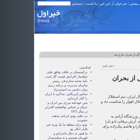
 پیشین
|
خبرخوان آر اس اس
|
پادکست
| جستجو:
گل از بحران خارج شد
• چاپ کنید
لینکدونی
ترکمنستان بر خلاف توافق قبلی
 از بحران
خواستار افزایش قیمت گاز است
نامه محمد ستاری‌فر، رییس
سازمان مدیریت و برنامه ریزی
دولت خاتمی به احمدی‌نژاد
سناتور آمريکايي: مذاکره با ايران
ال ایران، تیم استقلال
را آغاز کرده‌ايم
لال اهواز را شکست داد و
متن عهدنامه مرزى بين ايران و
عراق بر اساس توافقنامه الجزاير
در سال 1975
ن بازی که از ساعت ۲۱:۳۰ در ورزشگاه آزادی به
بی نظیر بوتو، قربانی مذهب
خشونت
، آرش برهانی (دو بار)
بوتو برای منطقه ما یک وزنه غیر
ر) و هاشم بیک‌زاده برای
قابل انکار بود
ما هنوز به دنبال ماجراجو و
قهرمان هستيم و نه سياستمدار