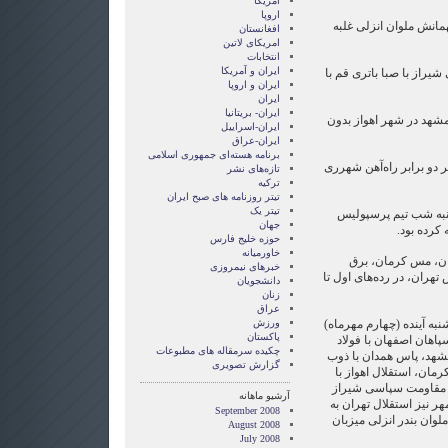
آمریکا
اروپا
همانش ملوان انزلی غلبه
افغانستان
امریکای لاتین
انتخابات
ايران و آمريکا
راز با صبا باتری قم با
ايران و اروپا
ایران
ایران- بریتانیا
مشهد در شهر اهواز بدون
ایران-اسراییل
ایران-عراق
برنامه هسته‌ای جمهوری اسلامی
 دو برابر راه‌آهن شهرری
تازه‌های نشر
ترکیه
تیتر روزنامه های صبح ایران
تیتر یک
شنبه شب تیم پرسپولیس
جهان
 کرده بود.
حوزه خلیج فارس
خاورمیانه
ان، مس کرمان، برق
خبرهای نیمروزی
تهران، در رده‌های اول تا
دانشجویان
زنان
عراق
نبه آینده (چهارم مهرماه)
ورزش
پاکستان
پاهان اصفهان با فولاد
چکیده سرمقاله های مطبوعات
مشهد، پاس همدان با ذوب
گزارش تصويری
مان، استقلال اهواز با
ا مقاومت سپاسی شیراز
آرشیو ماهانه
ر نیز استقلال تهران به
September 2008
وان بندر انزلی میزبان
August 2008
July 2008