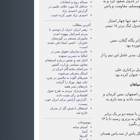
 پیروزی، تیم استقلال ۱۰ پله در جدول صعود کرد و به
مساله روح و انتخابات
ومسلم، مقاومت و پاس
حداقل 20 مورد خلاف علمي در
گزارش احمدی نژاد
احمدی نژاد تغییر کرده است
خود تنها چهار امتیاز
آخرین مطالب
کسب کرده بود و در رده هفدهم جدول لیگ برتر ۱۸ تیمی
رهبر ایران: حرف از دوستی با
مردم اسرائیل بیهوده است
ماموران مستقر در گورستان
ابر پگاه گیلان، مس
خاوران: «کسی اینجا دفن نشده
رده بود.
است»
جایزه سازمان حقوق بشر در
، مدیر عامل این تیم را از
ایتالیا به نسرین ستوده
اخبار ضد و نقیض درباره استعفای
معاون سیاسی وزارت کشور
سرانجام نمایندگان ایران در
یل برکناری علی
اسکار معرفی می‌شوند
 عنوان کرده بود.
شیرهای آلوده به ملامین در چین،
جان چهار نوزاد را گرفت
پاهان
تازه‌های نشر هفته
احمدی‌نژاد: مردم به طرح تحول
هن اصفهان، مس کرمان و
اقتصادی رأی مثبت دادند
ت دادند و سه بازی به
«گزارش آژانس برای ایران خوب
نیست»
استقلال با شش گل از بحران
خارج شد
ا نتیجه دو بر یک برابر
همشهری خود، فولاد مبارکه سپاهان به برتری رسید تا با ۱۳
موضوعات
 بگیرد.
آسيای ميانه
آسیا
گل پاس از سد پاس همدان
آفریقا