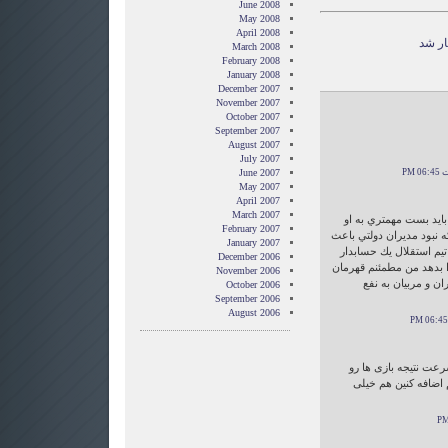
June 2008
May 2008
April 2008
ار شد
March 2008
February 2008
January 2008
December 2007
November 2007
October 2007
September 2007
August 2007
July 2007
June 2007
May 2007
April 2007
March 2007
 بايد بست مهمتري به او
February 2007
كه نبود مديران دولتي باعث
January 2007
تيم استقلال يك حسابدار
December 2006
ا بدهد من مطمئنم قهرمان
November 2006
ن و مربيان به نفع
October 2006
September 2006
August 2006
عت نتیجه بازی ها رو
م اضافه کنین هم خیلی