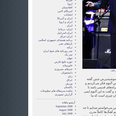
آمریکا
اروپا
افغانستان
امریکای لاتین
انتخابات
ايران و آمريکا
ايران و اروپا
ایران
ایران- بریتانیا
ایران-اسراییل
ایران-عراق
برنامه هسته‌ای جمهوری اسلامی
تازه‌های نشر
ترکیه
تیتر روزنامه های صبح ایران
تیتر یک
جهان
حوزه خلیج فارس
خاورمیانه
خبرهای نیمروزی
A)
دانشجویان
زنان
 آسوشیتدپرس چنین گفته
عراق
ین آلبوم فکر می‌کردیم و
ورزش
نه‌های قدیمی باشد تا
پاکستان
چکیده سرمقاله های مطبوعات
 و گفت به این آلبوم ایمی
گزارش تصويری
ن چیزی است که ما
آرشیو ماهانه
September 2008
من می‌خواستم صدایم تا حد
August 2008
 آهنگ‌ها کاملاً مدرن
July 2008