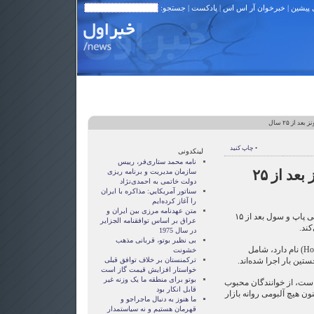
 پیشین
|
خبرخوان آر اس اس
|
پادکست
| جستجو:
د از ۲۵ سال
• چاپ کنید
لینکدونی
نامه محمد ستاری‌فر، رییس
آلبوم جدید تام جونز بعد از ۲۵
سازمان مدیریت و برنامه ریزی
دولت خاتمی به احمدی‌نژاد
سناتور آمريکايي: مذاکره با ايران
را آغاز کرده‌ايم
متن عهدنامه مرزى بين ايران و
تام جونز، خواننده معروف موسیقی پاپ و سول بعد از ۱۵
عراق بر اساس توافقنامه الجزاير
کند.
در سال 1975
بی نظیر بوتو، قربانی مذهب
این آلبوم که «۲۴ ساعت» (24 Hours) نام دارد، شامل
خشونت
ین بار اجرا شده‌اند.
ترکمنستان بر خلاف توافق قبلی
خواستار افزایش قیمت گاز است
بوتو برای منطقه ما یک وزنه غیر
 است، از خوانندگان محبوب
قابل انکار بود
هه ۶۰ بود و از ۱۹۹۳ تا کنون هیچ آلبومی روانه بازار
ما هنوز به دنبال ماجراجو و
قهرمان هستيم و نه سياستمدار