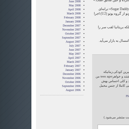
 نکرده و عین سابق است.»
June 2008
May 2008
یکی از ترانه‌های این آلبوم با نام «Sugar Daddy» ترانه‌ای
April 2008
چندصدایی است که او به همراه بونو از گروه یوتو (U2) اجرا
March 2008
February 2008
January 2008
December 2007
۲۰۰۶ از سوی ملکه بریتانیا لقب سر را
November 2007
October 2007
September 2007
August 2007
July 2007
June 2007
May 2007
April 2007
March 2007
February 2007
January 2007
رین کودکی.زمانیکه
December 2006
خانواده ام صفحه هایش را میگذاشتند و خواهرteen ager من
November 2006
د و کلی احساس بهش
October 2006
ی کاملا از جنس مخمل
September 2006
August 2006
ایت منتشر می‌شود.)