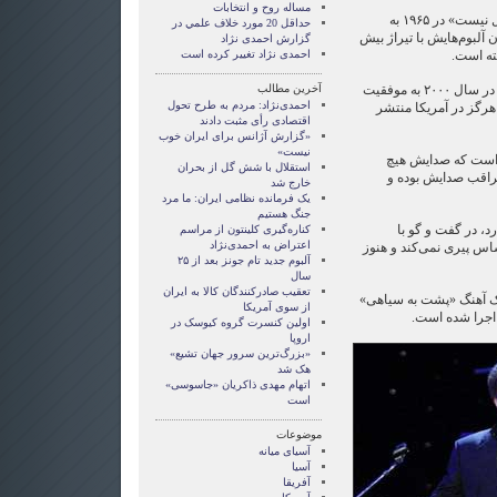
مساله روح و انتخابات
وی با اجرای آهنگ «این غیرمعمول نیست» در ۱۹۶۵ به
حداقل 20 مورد خلاف علمي در
آلبوم‌هایش با تیراژ بیش
گزارش احمدی نژاد
ته است.
احمدی نژاد تغییر کرده است
آلبوم «ری‌لود» (Reload) تام جونز در سال ۲۰۰۰ به موفقیت
آخرین مطالب
احمدی‌نژاد: مردم به طرح تحول
هرگز در آمریکا منتشر
اقتصادی رأی مثبت دادند
«گزارش آژانس برای ایران خوب
نیست»
د، معتقد است که صدایش هیچ
استقلال با شش گل از بحران
راقب صدایش بوده و
خارج شد
یک فرمانده نظامی ایران: ما مرد
جنگ هستیم
، در گفت و گو با
کناره‌گیری کلینتون از مراسم
اعتراض به احمدی‌نژاد
 پیری نمی‌کند و هنوز
آلبوم جدید تام جونز بعد از ۲۵
سال
تعقیب صادرکنندگان کالا به ایران
سبک آهنگ «پشت به سیاهی»
از سوی آمریکا
اولین کنسرت گروه کیوسک در
اروپا
«بزرگ‌ترین سرور جهان تشیع»
هک شد
اتهام مهدی ذاکریان «جاسوسی»
است
موضوعات
آسيای ميانه
آسیا
آفریقا