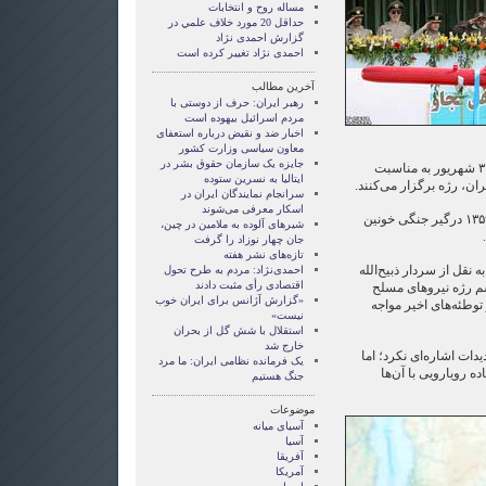
مساله روح و انتخابات
حداقل 20 مورد خلاف علمي در
گزارش احمدی نژاد
احمدی نژاد تغییر کرده است
آخرین مطالب
رهبر ایران: حرف از دوستی با
مردم اسرائیل بیهوده است
اخبار ضد و نقیض درباره استعفای
معاون سیاسی وزارت کشور
جایزه یک سازمان حقوق بشر در
نیرو‌های مسلح ایران، همه‌ساله ۳۱ شهریور به مناسبت
ایتالیا به نسرین ستوده
ان، رژه برگزار می‌کنند.
سرانجام نمایندگان ایران در
اسکار معرفی می‌شوند
عراق و ایران، ۳۱ شهریور سال ۱۳۵۹ درگیر جنگی خونین
شیرهای آلوده به ملامین در چین،
جان چهار نوزاد را گرفت
تازه‌های نشر هفته
 نقل از سردار ذبیح‌الله
احمدی‌نژاد: مردم به طرح تحول
اقتصادی رأی مثبت دادند
م رژه نیروهای مسلح
«گزارش آژانس برای ایران خوب
توطئه‌های اخیر مواجه
نیست»
استقلال با شش گل از بحران
خارج شد
دات اشاره‌ای نکرد؛ اما
یک فرمانده نظامی ایران: ما مرد
ه رویارویی با آن‌ها
جنگ هستیم
موضوعات
آسيای ميانه
آسیا
آفریقا
آمریکا