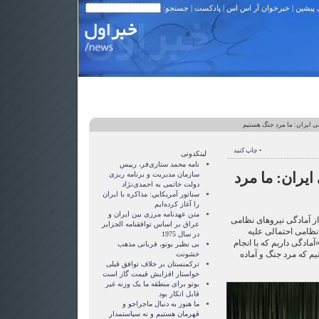
 پیشین
|
خبرخوان آر اس اس
|
پادکست
| جستجو:
ی ایران: ما مرد جنگ هستیم
• چاپ کنید
لینکدونی
نامه محمد ستاری‌فر، رییس
یران: ما مرد
سازمان مدیریت و برنامه ریزی
دولت خاتمی به احمدی‌نژاد
سناتور آمريکايي: مذاکره با ايران
را آغاز کرده‌ايم
متن عهدنامه مرزى بين ايران و
 از آمادگی نیرو‌های نظامی
عراق بر اساس توافقنامه الجزاير
 نظامی احتمالی علیه
در سال 1975
مادگی داریم که با انجام
بی نظیر بوتو، قربانی مذهب
یم که مرد جنگ و آماده
خشونت
ترکمنستان بر خلاف توافق قبلی
خواستار افزایش قیمت گاز است
بوتو برای منطقه ما یک وزنه غیر
قابل انکار بود
ما هنوز به دنبال ماجراجو و
قهرمان هستيم و نه سياستمدار