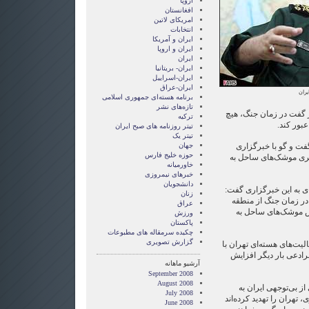
اروپا
افغانستان
امریکای لاتین
انتخابات
ايران و آمريکا
ايران و اروپا
ایران
ایران- بریتانیا
ایران-اسراییل
ایران-عراق
یران
برنامه هسته‌ای جمهوری اسلامی
تازه‌های نشر
ز گفت در زمان جنگ، هیچ
ترکیه
بور کند.
تیتر روزنامه های صبح ایران
تیتر یک
ت و گو با خبرگزاری
جهان
حوزه خلیج فارس
 بیش از ۳۰۰ کیلومتری موشک‌های ساحل به
خاورمیانه
خبرهای نیمروزی
دانشجویان
ای به این خبرگزاری گفت:
زنان
 در زمان جنگ از منطقه
عراق
س موشک‌های ساحل به
ورزش
پاکستان
چکیده سرمقاله های مطبوعات
گزارش تصويری
یت‌های هسته‌ای تهران با
ادعی بار دیگر افزایش
آرشیو ماهانه
September 2008
August 2008
از بی‌توجهی ایران به
July 2008
تهران را تهدید کرده‌اند
June 2008