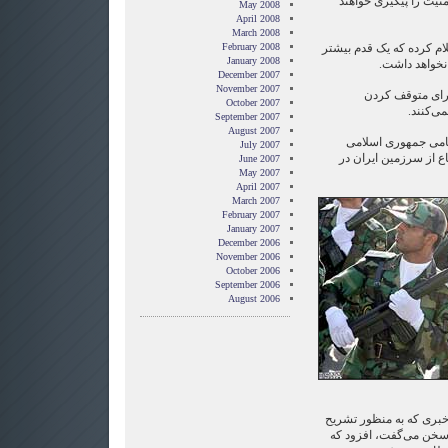
منیت را پیگیری خواهند
May 2008
April 2008
March 2008
علام کرده که یک قدم بیشتر
February 2008
January 2008
 نخواهد داشت.
December 2007
November 2007
برای متوقف کردن
October 2007
می‌کنند.
September 2007
August 2007
امی جمهوری اسلامی
July 2007
اع از سرزمین ایران در
June 2007
May 2007
April 2007
March 2007
February 2007
January 2007
December 2006
November 2006
October 2006
September 2006
August 2006
خبری که به منظور تشریح
 سخن می‌گفت، افزود که