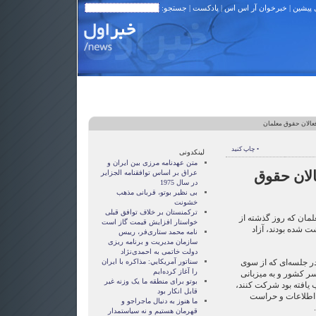
 پیشین
|
خبرخوان آر اس اس
|
پادکست
| جستجو:
فعالان حقوق معلمان
• چاپ کنید
لینکدونی
متن عهدنامه مرزى بين ايران و
الان حقوق
عراق بر اساس توافقنامه الجزاير
در سال 1975
بی نظیر بوتو، قربانی مذهب
خشونت
ترکمنستان بر خلاف توافق قبلی
لمان که روز گذشته از
خواستار افزایش قیمت گاز است
ت شده بودند، آزاد
نامه محمد ستاری‌فر، رییس
سازمان مدیریت و برنامه ریزی
دولت خاتمی به احمدی‌نژاد
در جلسه‌ای که از سوی
سناتور آمريکايي: مذاکره با ايران
را آغاز کرده‌ايم
 کشور و به میزبانی
بوتو برای منطقه ما یک وزنه غیر
 یافته بود شرکت کنند،
قابل انکار بود
‌های اطلاعات و حراست
ما هنوز به دنبال ماجراجو و
قهرمان هستيم و نه سياستمدار