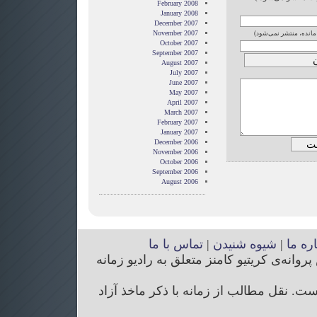
February 2008
January 2008
December 2007
November 2007
 مانده، منتشر نمی‌شود)
October 2007
September 2007
August 2007
July 2007
June 2007
May 2007
April 2007
March 2007
February 2007
January 2007
December 2006
November 2006
October 2006
September 2006
August 2006
اره ما
|
شیوه شنیدن
|
تماس با ما
انه‌ی کریتیو کامنز متعلق به رادیو زمانه
. نقل مطالب از زمانه با ذکر ماخذ آزاد