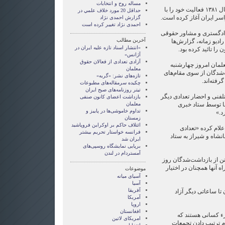
مساله روح و انتخابات
شورای هماهنگی فرهنگیان از سال ۱۳۸۱ فعالیت خود را با
حداقل 20 مورد خلاف علمي در
گزارش احمدی نژاد
احمدی نژاد تغییر کرده است
ادگستری و مشاور حقوقی
آخرین مطالب
ادیو زمانه، گزارش‌ها
«انتشار اسناد تازه علیه ایران در
را تائید کرده بود.
آژانس»
آزادی تعدادی از فعالان حقوق
مان امروز چهارشنبه
معلمان
ت‌شدگان از سوی مقام‌های
تازه‌های نشر: «گربه»
فته‌اند.
چکیده سرمقاله‌های مطبوعات
تیتر روزنامه‌های صبح ایران
لفنی و احضار تعدادی دیگر
بازداشت اعضای کانون صنفی
ا توسط ستاد خبری
معلمان
تداوم خاموشی‌ها در پاییز و
د.»
زمستان
ائتلاف حاکم بر اوکراین فروپاشید
لام کرده «تعدادی
فرانسه خواستار تحریم بیشتر
نشاه و شیراز به ستاد
ایران شد
برپایی نمایشگاه روسپی‌های
آمستردام در لندن
ن کانون همچنین افزوده که ۲۲ تن از بازداشت‌شدگان روز
اه آنها همچنان در اختیار
موضوعات
آسيای ميانه
آسیا
آفریقا
ن معلمان تا ساعاتی دیگر آزاد
آمریکا
اروپا
افغانستان
زء کسانی هستند که
امریکای لاتین
ام ترتیب دادن تجمعات