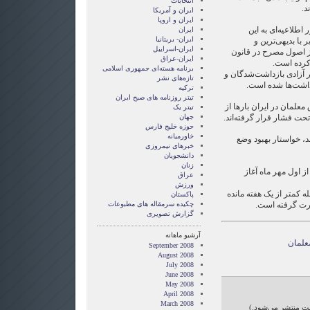
انتخابات
د.
ايران و آمريکا
ايران و اروپا
اطلاعیه‌ای به این
ایران
ایران- بریتانیا
 با بدیهی‌ترین و
ایران-اسراییل
یز اصول مصرح در قانون
ایران-عراق
کرده است.
برنامه هسته‌ای جمهوری اسلامی
ر آزادی بازداشت‌شدگان و
تازه‌های نشر
داشت‌ها شده است.
ترکیه
تیتر روزنامه های صبح ایران
لمان در ایران بارها از
تیتر یک
حت فشار قرار گرفته‌اند.
جهان
حوزه خلیج فارس
خاورمیانه
د، خواستار بهبود وضع
خبرهای نیمروزی
دانشجویان
زنان
ز اول مهر ماه آغاز
عراق
ورزش
 کمتر از یک هفته مانده
پاکستان
ورت گرفته است.
چکیده سرمقاله های مطبوعات
گزارش تصويری
آرشیو ماهانه
علمان
September 2008
August 2008
July 2008
June 2008
May 2008
April 2008
March 2008
ایت منتشر می‌شود.)