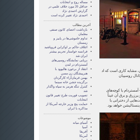
مساله روح و انتخابات
حداقل 20 مورد خلاف علمي در
گزارش احمدی نژاد
احمدی نژاد تغییر کرده است
آخرین مطالب
بازداشت اعضای کانون صنفی
معلمان
تداوم خاموشی‌ها در پاییز و
زمستان
ائتلاف حاکم بر اوکراین فروپاشید
فرانسه خواستار تحریم بیشتر
ایران شد
برپایی نمایشگاه روسپی‌های
آمستردام در لندن
انتقاد از برخورد هاليوود با
ن، مشابه کاری است که اد
هنرپیشگان زن مسن
کانال روسپیان
بهمن فرمان‌آراء کارگردان
برگزیده جشن خانه سینما
کنترل تنگه هرمز به سپاه واگذار
 آمستردام با کوچه‌های
شد
پرزرق و برق آن عیناً
تصویب فوریت طرح تغییر قاتون
انتخابات
‌هایی از دخترانی با
حمایت پنج وزیر خارجه آمریکا از
اینستالیشن خواهد بود.
مذاکره با ایران
موضوعات
آسيای ميانه
آسیا
آفریقا
آمریکا