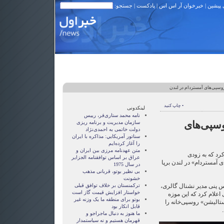
 پیشین
|
خبرخوان آر اس اس
|
پادکست
| جستجو:
روسپی‌های آمستردام در لندن
• چاپ کنید
لینکدونی
نامه محمد ستاری‌فر، رییس
وسپی‌های
سازمان مدیریت و برنامه ریزی
دولت خاتمی به احمدی‌نژاد
سناتور آمريکايي: مذاکره با ايران
را آغاز کرده‌ايم
متن عهدنامه مرزى بين ايران و
کرد که به زودی
عراق بر اساس توافقنامه الجزاير
 آمستردام» در لندن برپا
در سال 1975
بی نظیر بوتو، قربانی مذهب
خشونت
س پنی مدیر نشنال گالری،
ترکمنستان بر خلاف توافق قبلی
خواستار افزایش قیمت گاز است
علام کرد که این موزه
بوتو برای منطقه ما یک وزنه غیر
نستالیشن» روسپی‌خانه را
قابل انکار بود
ما هنوز به دنبال ماجراجو و
قهرمان هستيم و نه سياستمدار