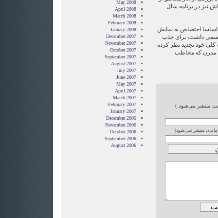
May 2008
قاش نیز در برنامه سال
April 2008
March 2008
February 2008
 اساسا اختصاص به نمایش
January 2008
جسمی داشت، برای جذب
December 2007
November 2007
 کلی خود تجدید نظر کرده
October 2007
ی مدرن که مخاطب
September 2007
August 2007
July 2007
June 2007
May 2007
April 2007
March 2007
February 2007
ایت منتشر می‌شود.)
January 2007
December 2006
November 2006
 مانده، منتشر نمی‌شود)
October 2006
September 2006
August 2006