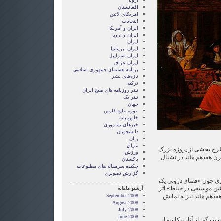
اروپا
افغانستان
امریکای لاتین
انتخابات
ايران و آمريکا
ايران و اروپا
ایران
ایران- بریتانیا
ایران-اسراییل
ایران-عراق
برنامه هسته‌ای جمهوری اسلامی
تازه‌های نشر
ترکیه
تیتر روزنامه های صبح ایران
تیتر یک
جهان
حوزه خلیج فارس
خاورمیانه
خبرهای نیمروزی
دانشجویان
زنان
عراق
 طرح بخشی از پروژه بزرگ
ورزش
رن هفدهم هلند در نشنال
پاکستان
چکیده سرمقاله های مطبوعات
گزارش تصويری
وری چون «فضای درونی یک
شن موسیقی در حیاط» اثر
آرشیو ماهانه
فدهم هلند نیز به نمایش
September 2008
August 2008
July 2008
June 2008
ه بزرگی از آثار پیکاسو از