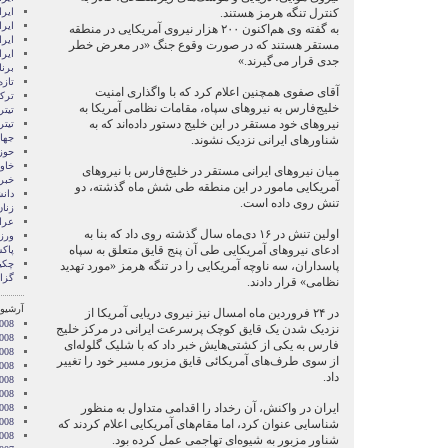
کنترل تنگه هرمز هستند.
ایرا
ایرا
به گفته وی هم‌اکنون ۲۰۰ هزار نیروی آمریکایی در منطقه
ایر
مستقر هستند که در صورت وقوع جنگ «در معرض خطر
ایر
جدی قرار می‌گیرند.»
برن
تازه
آقای صفوی همچنین اعلام کرد که با واگذاری امنیت
ترکی
خلیج‌فارس به نیرو‌های سپاه، مقامات نظامی آمریکا به
تیتر
نیرو‌های خود مستقر در این خلیج دستور داده‌اند که به
تیتر
جها
شناور‌های ایرانی نزدیک نشوند.
حوز
خاور
میان نیرو‌های ایرانی مستقر در خلیج‌فارس با نیرو‌های
خبر
آمریکایی مامور در این منطقه طی شش ماه گذشته، دو
دان
تنش روی داده است.
زنا
عرا
اولین تنش در ۱۶ دی‌ماه سال گذشته روی داد که بنا به
ور
ادعای نیروهای آمریکایی طی آن پنج قایق متعلق به سپاه
پاک
چکی
پاسداران، سه ناوچه آمریکایی را در تنگه هرمز «مورد تهدید
گزا
نظامی» قرار دادند.
آرشیو 
در ۲۴ فروردین ماه امسال نیز نیروی دریایی آمریکا از
008
نزدیک شدن یک قایق کوچک پرسرعت ایرانی در مرکز خلیج
008
فارس به یکی از کشتی‌هایش خبر داد که با شلیک گلوله‌ای
2008
از سوی طرف‌های آمریکائی قایق مزبور مسیر خود را تغییر
008
داد.
008
2008
ایران در واکنش، آن رخداد را اقدامی متداول به منظور
008
2008
شناسایی عنوان کرد، اما مقام‌های آمریکایی اعلام کردند که
2008
شناور مزبور به شیوه‌ای تهاجمی عمل کرده بود.