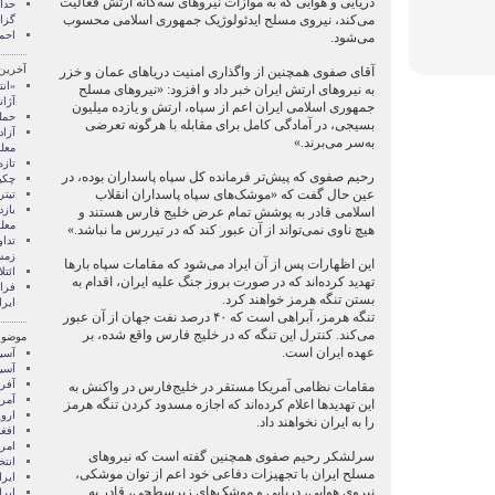
دریایی و هوایی که به موازات نیروهای سه‌گانه ارتش فعالیت
می‌کند، نیروی مسلح ایدئولوژیک جمهوری اسلامی محسوب
گزا
احم
می‌شود.
آخرین
آقای صفوی همچنین از واگذاری امنیت دریاهای عمان و خزر
«انت
به نیرو‌های ارتش ایران خبر داد و افزود: «نیروهای مسلح
آژا
جمهوری اسلامی ایران اعم از سپاه، ارتش و یازده میلیون
حمل
بسیجی، در آمادگی کامل برای مقابله با هرگونه تعرضی
آزاد
به‌سر می‌برند.»
معل
تازه
رحیم صفوی که پیش‌تر فرمانده کل سپاه پاسداران بوده، در
چکی
عین حال گفت که «موشک‌های سپاه پاسداران انقلاب
تیتر
باز
اسلامی قادر به پوشش تمام عرض خلیج فارس هستند و
معل
هیچ ناوی نمی‌تواند از آن عبور کند که در تیررس ما نباشد.»
تداو
زمس
این اظهارات پس از آن ایراد می‌شود که مقامات سپاه بارها
ائتل
تهدید کرده‌اند که در صورت بروز جنگ علیه ایران، اقدام به
فرا
بستن تنگه هرمز خواهند کرد.
ایر
تنگه هرمز، آبراهی است که ۴۰ درصد نفت جهان از آن عبور
می‌کند. کنترل این تنگه که در خلیج فارس واقع شده، بر
موضوع
عهده ایران است.
آسيا
آسیا
آفری
مقامات نظامی آمریکا مستقر در خلیج‌فارس در واکنش به
آمری
این تهدید‌ها اعلام کرده‌اند که اجازه مسدود کردن تنگه هرمز
اروپ
را به ایران نخواهند داد.
افغ
امری
سرلشکر رحیم صفوی همچنین گفته است که نیروهای
انتخ
مسلح ایران با تجهیزات دفاعی خود اعم از توان موشکی،
ايرا
نیروی هوایی، دریایی و موشک‌های زیرسطحی، قادر به
ايرا