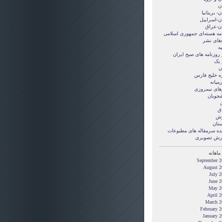
ن
ن- بریتانیا
ان-اسراییل
ان-عراق
امه هسته‌ای جمهوری اسلامی
‌های نشر
ه
 روزنامه های صبح ایران
 یک
ن
ه خلیج فارس
میانه
های نیمروزی
شجویان
ن
ق
زش
ستان
ده سرمقاله های مطبوعات
رش تصويری
ماهانه
September 2
August 2
July 
June 2
May 2
April 
March 2
February 
January 