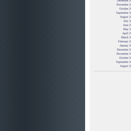
December 2
November 2
October 2
September 2
August 2
July 
June 2
May 2
April 
March 2
February 
January 
December 2
November 2
October 2
September 2
August 2