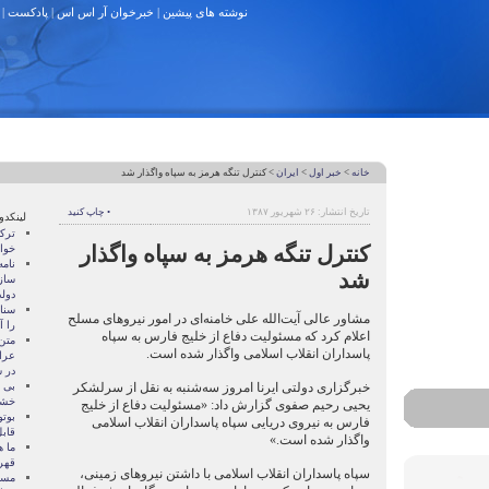
نوشته های پیشین
|
خبرخوان آر اس اس
|
پادکست
|
خانه
>
خبر اول
>
ایران
> کنترل تنگه هرمز به سپاه واگذار شد
تاریخ انتشار: ۲۶ شهریور ۱۳۸۷
• چاپ کنید
لینکدو
ترک
کنترل تنگه هرمز به سپاه واگذار
خوا
نام
شد
ساز
دول
سنات
مشاور عالی آیت‌الله علی خامنه‌ای در امور نیروهای مسلح
را آ
اعلام کرد که مسئولیت دفاع از خلیج فارس به سپاه
متن
پاسداران انقلاب اسلامی واگذار شده است.
عرا
در سا
خبرگزاری دولتی ایرنا امروز سه‌شنبه به نقل از سرلشکر
بی 
خشو
یحیی رحیم صفوی گزارش داد: «مسئولیت دفاع از خلیج
بوتو
فارس به نیروی دریایی سپاه پاسداران انقلاب اسلامی
قابل
واگذار شده است.»
ما ه
قهر
سپاه پاسداران انقلاب اسلامی با داشتن نیروهای زمینی،
مسال