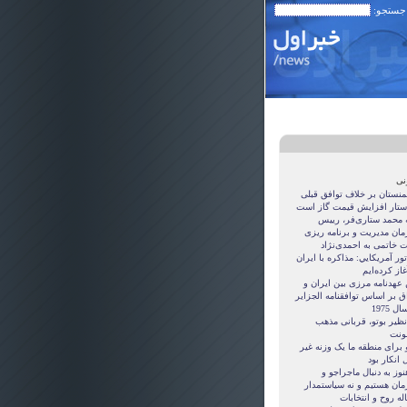
 جستجو:
نی
منستان بر خلاف توافق قبلی
ستار افزایش قیمت گاز است
ه محمد ستاری‌فر، رییس
مان مدیریت و برنامه ریزی
ت خاتمی به احمدی‌نژاد
ور آمريکايي: مذاکره با ايران
غاز کرده‌ايم
 عهدنامه مرزى بين ايران و
ق بر اساس توافقنامه الجزاير
ل 1975
نظیر بوتو، قربانی مذهب
نت
 برای منطقه ما یک وزنه غیر
 انکار بود
نوز به دنبال ماجراجو و
مان هستيم و نه سياستمدار
ه روح و انتخابات