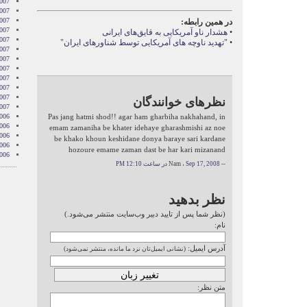
007
007
007
در همین رابطه:
007
•
هشدار ناو آمریکایی به قایق‌های ایرانی
007
•
"تهدید ناوچه های آمریکایی توسط شناورهای ایران"
2007
007
007
2007
007
2007
نظرهای خوانندگان
2007
006
Pas jang hatmi shod!! agar ham gharbiha nakhahand, in
006
emam zamaniha be khater idehaye gharashmishi az noe
006
be khako khoun keshidane donya baraye sari kardane
006
hozoure emame zaman dast be har kari mizanand
006
-- Nam ،
Sep 17, 2008 در ساعت 12:10 PM
نظر بدهید
(نظر شما پس از تایید دبیر وب‌سایت منتشر می‌شود.)
نام:
آدرس ایمیل:
(نشانی ایمیل‌تان نزد ما مانده، منتشر نمی‌شود)
متن نظر: