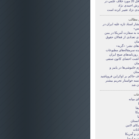
حداقل 20 مورد خلاف علمي در
رش احمدی نژاد
دی نژاد تغییر کرده است
 مطالب
شار اسناد تازه علیه ایران در
نس»
ه به سفارت آمریکا در یمن
ی تعدادی از فعالان حقوق
مان
‌های نشر: «گربه»
ده سرمقاله‌های مطبوعات
 روزنامه‌های صبح ایران
داشت اعضای کانون صنفی
مان
م خاموشی‌ها در پاییز و
تان
اف حاکم بر اوکراین فروپاشید
نسه خواستار تحریم بیشتر
ان شد
ات
ی ميانه
قا
کا
ا
انستان
کای لاتین
ابات
ن و آمريکا
ن و اروپا