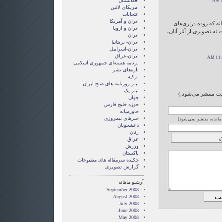
افغانستان
امریکای لاتین
انتخابات
ايران و آمريکا
ه که روده درازی‌های
ايران و اروپا
نه تصویری از آثار آنان،
ایران
ایران- بریتانیا
ایران-اسراییل
ایران-عراق
برنامه هسته‌ای جمهوری اسلامی
تازه‌های نشر
ترکیه
تیتر روزنامه های صبح ایران
تیتر یک
ایت منتشر می‌شود.)
جهان
حوزه خلیج فارس
خاورمیانه
خبرهای نیمروزی
 مانده، منتشر نمی‌شود)
دانشجویان
زنان
عراق
ورزش
پاکستان
چکیده سرمقاله های مطبوعات
گزارش تصويری
آرشیو ماهانه
September 2008
August 2008
July 2008
June 2008
May 2008