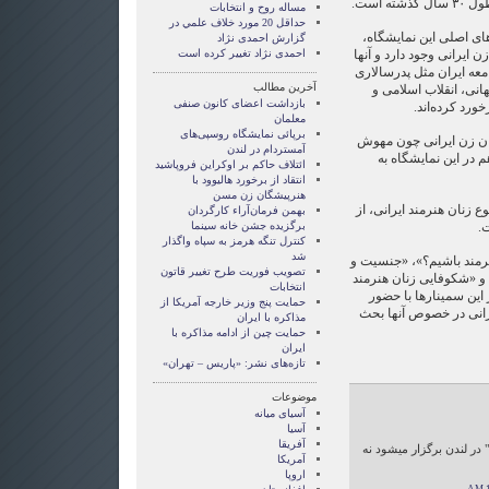
ه است.
مساله روح و انتخابات
حداقل 20 مورد خلاف علمي در
های اصلی اين نمايشگاه،
گزارش احمدی نژاد
 ايرانی وجود دارد و آنها
احمدی نژاد تغییر کرده است
معه ايران مثل پدرسالاری
آخرین مطالب
انی، انقلاب اسلامی و
بازداشت اعضای کانون صنفی
رد کرده‌اند.
معلمان
برپائی نمایشگاه روسپی‌های
زان زن ايرانی چون مهوش
آمستردام در لندن
م در اين نمايشگاه به
ائتلاف حاکم بر اوکراین فروپاشید
انتقاد از برخورد هاليوود با
هنرپیشگان زن مسن
 زنان هنرمند ايرانی، از
بهمن فرمان‌آراء کارگردان
.
برگزیده جشن خانه سینما
کنترل تنگه هرمز به سپاه واگذار
شد
هنرمند باشيم؟»، «جنسيت و
تصویب فوریت طرح تغییر قاتون
» و «شکوفايی زنان هنرمند
انتخابات
اين سمينارها با حضور
حمایت پنج وزیر خارجه آمریکا از
انی در خصوص آنها بحث
مذاکره با ایران
حمایت چین از ادامه مذاکره با
ایران
تازه‌های نشر: «پاریس – تهران»
موضوعات
آسيای ميانه
آسیا
آفریقا
" در لندن برگزار میشود نه
آمریکا
اروپا