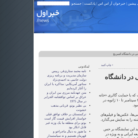
 پیشین
|
خبرخوان آر اس اس
|
پادکست
| جستجو:
ی در دانشگاه کمبريج
• چاپ کنید
لینکدونی
نامه محمد ستاری‌فر، رییس
 در دانشگاه
سازمان مدیریت و برنامه ریزی
دولت خاتمی به احمدی‌نژاد
سناتور آمريکايي: مذاکره با ايران
را آغاز کرده‌ايم
متن عهدنامه مرزى بين ايران و
 که با حمايت گالری «خانه
عراق بر اساس توافقنامه الجزاير
آسيا» و «بنياد ميراث ايران» از ۲۷ سپتامبر تا ۱۰ ژانويه در
در سال 1975
ود.
بی نظیر بوتو، قربانی مذهب
خشونت
ی‌ها، عکس‌ها و فيلم‌های
ترکمنستان بر خلاف توافق قبلی
خواستار افزایش قیمت گاز است
بوتو برای منطقه ما یک وزنه غیر
قابل انکار بود
يد اين نمايشگاه بر حس
ما هنوز به دنبال ماجراجو و
ايرانی و به ويژه در
قهرمان هستيم و نه سياستمدار