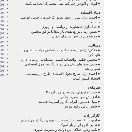
2008
● ایران و اکوادور شرکت نفتی مشترک ایجاد می‌کنند
2008
007
دنیای اقتصاد:
007
007
● احمدی‌نژاد: پس از سفر نیویورک خبرهای خوبی خواهید
007
داشت
007
● جداسازی «مشایی» از ریاست ‌جمهوری
2007
● تعیین زمان توزیع نقدی یارانه‌ها با توافق مجلس
007
● ده فیلم پرفروش سینمای جهان
007
2007
رسالت:
007
● متکی: آژانس رسما نظارت بر تمامی مواد هسته‌ای را
2007
2007
تائید کرد
006
● محسن حکیم: توافقنامه امنیتی مشکلا‌ت زیربنایی دارد
006
● حذف صفرهای پول ملی در کارگروه تحول اقتصادی
006
تصویب شد
006
● احمدی‌نژاد: طرح تحول اقتصادی طرح باز مهندسی
006
اقتصاد کشور است
سرمایه:
● بمب افکن‌های روسیه در مرز آمریکا
● افزایش سود سپرده بانکی
● تنها ۱۰میلیون ایرانی کاربر اینترنت هستند
● شش عامل رکود بورس
کارگزاران:
● امین تارخ: وقت داشتیم جشن بهتری برگزار می‌کردیم
● تدبیر نافرجام در پارالمپیک
● تایید وجود اختلاف بین دولت و مدیریت شهری