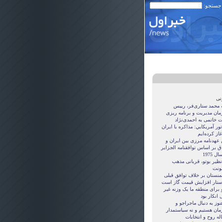
 جستجو:
نی
ه محمد ستاری‌فر، رییس
مان مدیریت و برنامه ریزی
ت خاتمی به احمدی‌نژاد
ور آمريکايي: مذاکره با ايران
غاز کرده‌ايم
 عهدنامه مرزى بين ايران و
ق بر اساس توافقنامه الجزاير
ل 1975
نظیر بوتو، قربانی مذهب
نت
منستان بر خلاف توافق قبلی
ستار افزایش قیمت گاز است
 برای منطقه ما یک وزنه غیر
 انکار بود
نوز به دنبال ماجراجو و
مان هستيم و نه سياستمدار
ه روح و انتخابات