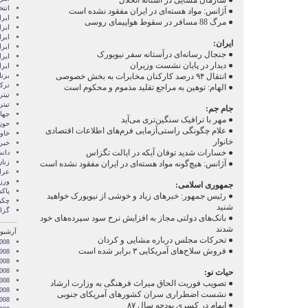
● سازمان مشایی در آستانه انحلا‌ل
انتخ
● آژانس: مواد هسته‌ای در ایران مفقود نشده است
ايرا
● مرگ 88 مسافر در سقوط هواپیمای روسی
ايرا
ایرا
ایران:
ایرا
● جنجال رسانه‌ای درآستانه سفر نیویورک
ایر
● دیدار در پایان نشست وزیران
ایر
برن
● انتقال ۹۴ درصد کارکنان مخابرات به بخش خصوصی
ترکی
● الهام: توهین به مراجع تقلید مذموم و محکوم است
تیتر
تیتر
جام جم:
جها
● مهر با ترافیک سنگین‌تری می‌آید
حوز
● علا‌م چگونگی راستی‌آزمایی فرم‌های اطلاعات اقتصادی
خاور
خانوار
خبر
● خسارات شدید توفان آیکه در ایالت تگزاس‌
دان
زنا
● آژانس: هیچ‌گونه مواد هسته‌ای در ایران مفقود نشده است
عرا
ور
جمهوری اسلامی:
پاک
● رئیس جمهور: خبرهای زیاد و خوشی از نیویورک خواهید
چکی
شنید
گزا
● بانک‌های دولتی مجاز به افزایش نرخ سود سپرده‌های خود
شدند
آرشیو 
● تحرکات مجلس درباره مشایی و کردان
008
● فروش سلاح‌های آمریکایی ۳ برابر شده است
008
2008
008
حیات نو:
008
● تصویب فوریت الحاق میراث فرهنگی به وزارت ارشاد
2008
● نشست اضطراری سران کشورهای آمریکای جنوبی
008
● ابهام در کسری بودجه سال ۸۷