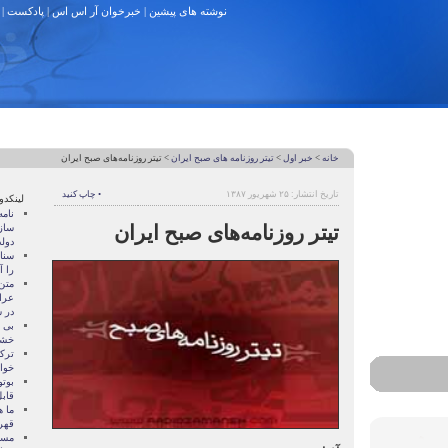
نوشته های پیشین
|
خبرخوان آر اس اس
|
پادکست
|
خانه
>
خبر اول
>
تیتر روزنامه های صبح ایران
> تیتر روزنامه‌های صبح ایران
تاریخ انتشار: ۲۵ شهریور ۱۳۸۷
• چاپ کنید
لینکدو
نام
تیتر روزنامه‌های صبح ایران
ساز
دول
سنات
را آ
متن
عرا
در سا
بی 
خشو
ترک
خوا
بوتو
قابل
ما ه
قهر
مسال