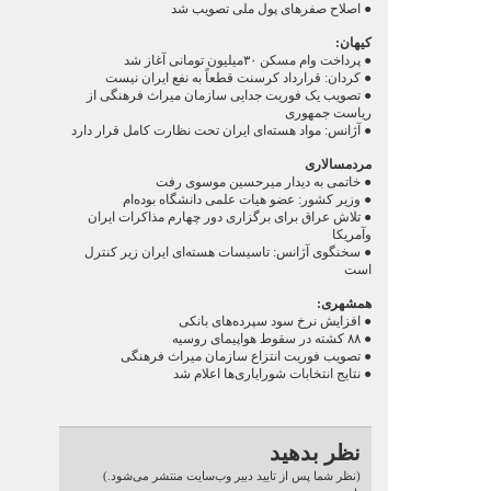
● اصلاح صفرهای پول ملی تصویب شد
کیهان:
● پرداخت وام مسکن ۳۰میلیون تومانی آغاز شد
● کردان: قرارداد کرسنت قطعاً به نفع ایران نیست
● تصویب یک فوریت جدایی سازمان میراث فرهنگی از
ریاست جمهوری
● آژانس: مواد هسته‌ای ایران تحت نظارت کامل قرار دارد
مردمسالاری
● خاتمی به دیدار میرحسین موسوی رفت
● وزیر کشور: عضو هیات علمی دانشگاه بوده‌ام
● تلاش عراق برای برگزاری دور چهارم مذاکرات ایران
وآمریکا
● سخنگوی آژانس: تاسیسات هسته‌ای ایران زیر کنترل
است
همشهری:
● افزایش نرخ سود سپرده‌های بانکی
● ۸۸ کشته در سقوط هواپیمای روسیه
● تصویب فوریت انتزاع سازمان میراث فرهنگی
● نتایج انتخابات شورایاری‌ها اعلام شد
نظر بدهید
(نظر شما پس از تایید دبیر وب‌سایت منتشر می‌شود.)