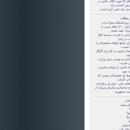
حداقل 20 مورد خلاف علمي در
رش احمدی نژاد
دی نژاد تغییر کرده است
 مطالب
 روزنامه‌های صبح ایران
اعتراض ۱۳۰۰ فعال مدنی به
دات علیه عبادی
راض به تخریب مدرسه اهل
 در زابل
ان پاسخ ابهامات هسته‌ای را
ه است»
دار امنیتی به کاربران گوگل
م»
اندن و نوشتن برای وزارت
ی است»
قاد خاتمی از سیاست‌خارجی
ت نهم
سقوط یک هواپیمای روسی، ۸۸
انی گرفت
‌های نشر: «بودریار و هزاره»
 جداسازی سازمان میراث از
ست جمهوری
ات
ی ميانه
قا
کا
ا
انستان
کای لاتین