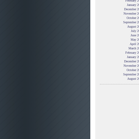
February 
January 
December 2
November 2
October 2
September 2
August 2
July 
June 2
May 2
April 
March 2
February 
January 
December 2
November 2
October 2
September 2
August 2