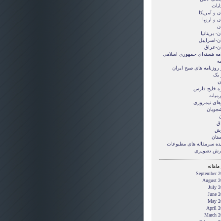
ابات
ن و آمريکا
ن و اروپا
ن
ن- بریتانیا
ان-اسراییل
ان-عراق
امه هسته‌ای جمهوری اسلامی
ه
 روزنامه های صبح ایران
 یک
ن
ه خلیج فارس
میانه
های نیمروزی
شجویان
ن
ق
زش
ستان
ده سرمقاله های مطبوعات
رش تصويری
ماهانه
September 2
August 2
July 
June 2
May 2
April 
March 2