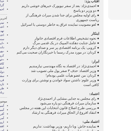
آفتاب یزد:
گزا
● احمدی‌نژاد: بعد از سفر نیویورک خبرهای خوشی داریم
احم
● دو وزیر دو پاسخ
● رای اولیه مجلس برای جدا شدن میراث فرهنگی از
آخرین
ریاست جمهوری
تیتر
● لغو مصونیت نماینده عراق به خاطر دوستی با اسرائیل
تهدی
ابتکار
اعت
● نحوه تشخیص اطلاعات فرم اقتصادی خانوار
سنت
● عامل جنایت دهکده المپیک در یک قدمی مرگ
«ایر
داد
● کروبی: یک برنامه اقتصادی پر سر و صدای دیگر دارم
«هش
● کردان: در مورد مدرک رسما با خبرنگاران صحبت می‌کنم
کرو
«خو
ابرار:
کاف
● احمدی‌نژاد: در اقتصاد به نگاه مهندسی نیازمندیم
انت
● وزیر اقتصاد: حذف ۳ صفر پول ملی تصویب شد
دول
● کردان: من عضو هیأت علمی بوده‌ام!
● وزیر علوم: داشتن سواد خواندن و نوشتن برای وزارت
قرب
تازه
کافی است
طرح
ریا
اعتماد:
● رای مجلس به جدایی مشایی از احمدی‌نژاد
موضوع
● سازمان میراث فرهنگی دو پاره می‌شود
آسيا
● بررسی طرح اصلاح قانون انتخابات این هفته در مجلس
آسیا
● انتقاد افروغ از الحاق میراث فرهنگی به ارشاد
آفری
آمری
اعتماد ملی:
اروپ
● نماینده خاش: وبا داریم- وزیر بهداشت: نداریم
افغ
امری