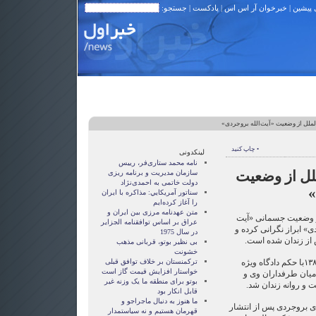
 پیشین
|
خبرخوان آر اس اس
|
پادکست
| جستجو:
لملل از وضعیت «آیت‌الله بروجردی»
• چاپ کنید
لینکدونی
نامه محمد ستاری‌فر، رییس
ملل از وضعیت
سازمان مدیریت و برنامه ریزی
دولت خاتمی به احمدی‌نژاد
»
سناتور آمريکايي: مذاکره با ايران
را آغاز کرده‌ايم
متن عهدنامه مرزى بين ايران و
 از وضعیت جسمانی «آیت
عراق بر اساس توافقنامه الجزاير
» ابراز نگرانی کرده و
در سال 1975
 از زندان شده است.
بی نظیر بوتو، قربانی مذهب
خشونت
آقای بروجردی در مهرماه سال ۱۳۸۵با حکم دادگاه ویژه
ترکمنستان بر خلاف توافق قبلی
خواستار افزایش قیمت گاز است
 میان طرفداران وی و
بوتو برای منطقه ما یک وزنه غیر
ت و روانه زندان شد.
قابل انکار بود
ما هنوز به دنبال ماجراجو و
ی بروجردی پس از انتشار
قهرمان هستيم و نه سياستمدار