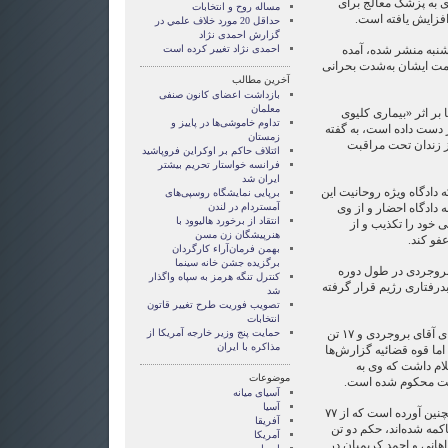
ی به پزشک معالج برای
مساله روح و انتخابات
افزایش یافته است.
حداقل 20 مورد خلاف علمي در
گزارش احمدی نژاد
ز شنبه منشر شده، آمده
احمدی نژاد تغییر کرده است
ت ایشان به‌شدت بحرانی
آخرین مطالب
بازداشت اعضای کانون صنفی
معلمان
 بر اثر «بیماری کلیوی
تداوم خاموشی‌ها در پاییز و
 را از دست داده است، به گفته
زمستان
ز زندان تحت مراقبت
ائتلاف حاکم بر اوکراین فروپاشید
فرانسه خواستار تحریم بیشتر
ایران شد
ه دادگاه ویژه روحانیت این
برپایی نمایشگاه روسپی‌های
انی را در یکم سپتامبر ۲۰۰۸ به دادگاه احضار و از وی
آمستردام در لندن
انتقاد از برخورد هاليوود با
 خود را تکذیب و از
هنرپیشگان زن مسن
فو کند.
بهمن فرمان‌آراء کارگردان
برگزیده جشن خانه سینما
ه بروجردی در طول دوره
کنترل تنگه هرمز به سپاه واگذار
درفتاری رژیم قرار گرفته
شد
تصویب فوریت طرح تغییر قاتون
انتخابات
سال گذشته اعلام شده بود که برای آقای بروجردی و ۱۷ تن
حمایت پنج وزیر خارجه آمریکا از
مذاکره با ایران
اما قوه قضائیه گزارش‌ها
علام داشت که وی به
موضوعات
آسيای ميانه
آسیا
عفو بین‌الملل در گزارش خود همچنین آورده است که از ۷۷
آفریقا
کمه شده‌اند، حکم دو تن
آمریکا
اهانی و احمد کریمیان در