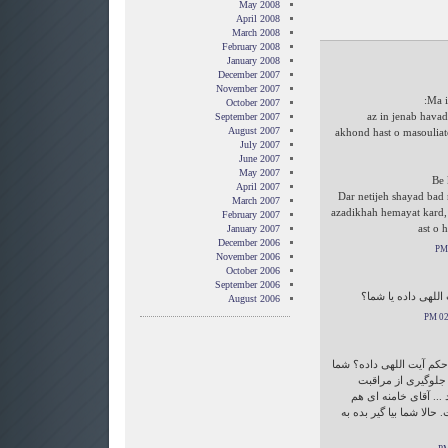
May 2008
April 2008
March 2008
February 2008
January 2008
December 2007
November 2007
Ma i
October 2007
1) az in jenab hav
September 2007
August 2007
akhond hast o masouliat
July 2007
June 2007
May 2007
Be 
April 2007
Dar netijeh shayad bad
March 2007
azadikhah hemayat kard,
February 2007
ast o 
January 2007
December 2006
November 2006
October 2006
September 2006
 اللهی داده یا شما؟
August 2006
حکم آیت اللهی داده؟ شما
 جلوگیری از مراقبت
.. آقای خامنه ای هم
حالا شما بیا گیر بده به