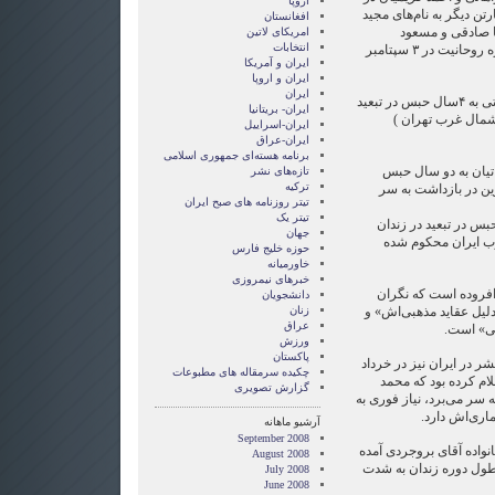
اروپا
تن دیگر به نام‌های مجید
افغانستان
 صادقی و مسعود
امریکای لاتین
انتخابات
سماواتیان، از سوی دادسرای ویژه روحانیت در ۳ سپتامبر
ايران و آمريکا
ايران و اروپا
ایران
بر اساس این گزارش، مجید الستی به ۴سال حبس در تبعید
ایران- بریتانیا
۳۳کیلو متری شمال غرب تهران )
ایران-اسراییل
ایران-عراق
برنامه هسته‌ای جمهوری اسلامی
یان به دو سال حبس
تازه‌های نشر
ترکیه
ین در بازداشت به سر
تیتر روزنامه های صبح ایران
تیتر یک
یان نیز به ۵ سال حبس در تبعید در زندان
جهان
رب ایران محکوم شده
حوزه خلیج فارس
خاورمیانه
خبرهای نیمروزی
د افروده است که نگران
دانشجویان
‌دلیل عقاید مذهبی‌اش» و
زنان
عراق
کی» است.
ورزش
پاکستان
شر در ایران نیز در خرداد
چکیده سرمقاله های مطبوعات
لام کرده بود که محمد
گزارش تصويری
 سر می‌برد، نیاز فوری به
اری‌اش دارد.
آرشیو ماهانه
September 2008
انواده آقای بروجردی آمده
August 2008
طول دوره زندان به شدت
July 2008
June 2008