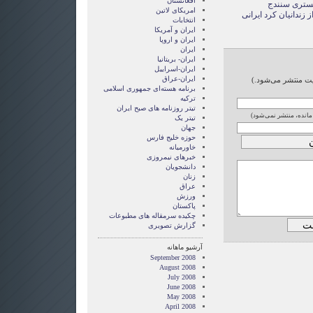
افغانستان
دگستری سنندج
امریکای لاتین
زندانیان کرد ایرانی
انتخابات
ايران و آمريکا
ايران و اروپا
ایران
ایران- بریتانیا
ایران-اسراییل
ایران-عراق
ایت منتشر می‌شود.)
برنامه هسته‌ای جمهوری اسلامی
ترکیه
تیتر روزنامه های صبح ایران
 مانده، منتشر نمی‌شود)
تیتر یک
جهان
حوزه خلیج فارس
خاورمیانه
خبرهای نیمروزی
دانشجویان
زنان
عراق
ورزش
پاکستان
چکیده سرمقاله های مطبوعات
گزارش تصويری
آرشیو ماهانه
September 2008
August 2008
July 2008
June 2008
May 2008
April 2008