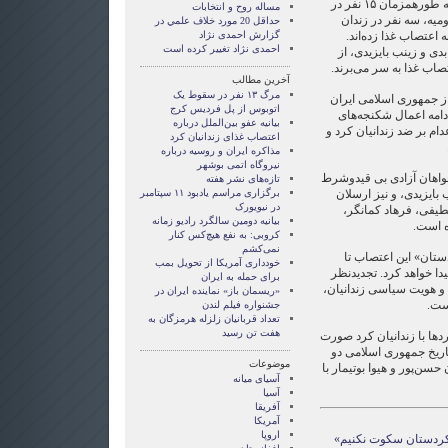
از تاریخ ۲۵ اگوست (۴شهریور)، به طورهمزمان ۱۵ نفر در
مساله روح و انتخابات
 زندان ارومیه، سه نفر در زندان
حداقل 20 مورد خلاف علمي در
اعتصاب غذا زده‌اند.
گزارش احمدی نژاد
احمدی نژاد تغییر کرده است
دی و زینب بایزیدی، از
صاب غذا به سر می‌برند.
آخرین مطالب
مرگ ۱۳ نفر در سقوط یک
 از جمهوری اسلامی ایران
اتوبوس از پل فردیس کرج
ادامه اعمال شکنجه‌های
بیانیه عفو بین‌الملل درباره
م بر ضد زندانیان کرد و
اعتصاب غذای زندانیان کرد
مذاکره ایران و روسیه درباره
نیروگاه اتمی بوشهر
واهان آزادی بی قیدوشرط
تازه‌های نشر هفته
 بایزیدی، و نیز ارسلان
برگزاری مراسم یادبود ۱۱ سپتامبر
در نیویورک
لطیفی، فرهاد کمانگر،
بیانیه دومین سالگرد رادیو زمانه
ه است.
کروبی: به نفع هیچ‌کس کنار
نمی‌کشم
تان» این اعتصاب تا
خودداری آمریکا از تحویل بمب
یدا خواهد کرد. تجدید‌نظر
برای حمله به ایران
 و هویت سیاسی زندانیان،
«ریسمان باز» نماینده ایران در
ست.
جشنواره فیلم لندن
تعداد قربانیان زلزله هرمزگان به
هفت تن رسید
دها با زندانیان کرد صورت
تاریخ جمهوری اسلامی دو
موضوعات
 حسن‌پور و هیوا بوتیمار با
آسيای ميانه
آسیا
آفریقا
آمریکا
اروپا
کردستان سکوت نکنیم»