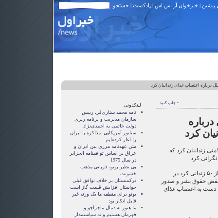
 پیشین
|
خبرخوان آر اس اس
|
پادکست
| جستجو:
ملل درباره اعتصاب غذای زندانیان کرد
• چاپ کنید
لینکدونی
نامه محمد ستاری‌فر، رییس
 درباره
سازمان مدیریت و برنامه ریزی
دولت خاتمی به احمدی‌نژاد
یان کرد
سناتور آمريکايي: مذاکره با ايران
را آغاز کرده‌ايم
متن عهدنامه مرزى بين ايران و
متی زندانیان کرد که
عراق بر اساس توافقنامه الجزاير
نگرانی کرد.
در سال 1975
بی نظیر بوتو، قربانی مذهب
در این بیانیه نوشته شده که بیش از ۵۰ زندانی کرد در
خشونت
و نقض حقوق بشر و صدور
ترکمنستان بر خلاف توافق قبلی
خواستار افزایش قیمت گاز است
ی دست به اعتصاب غذای
بوتو برای منطقه ما یک وزنه غیر
قابل انکار بود
ما هنوز به دنبال ماجراجو و
قهرمان هستيم و نه سياستمدار