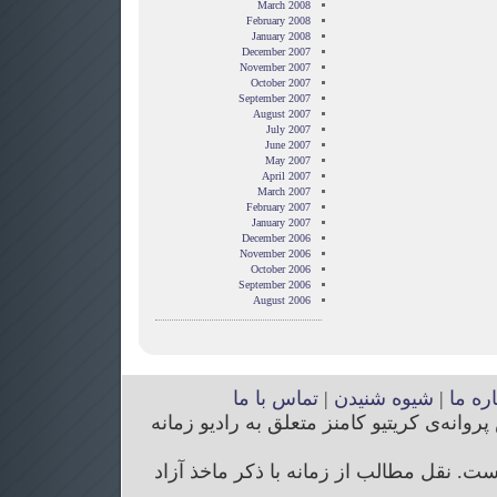
March 2008
February 2008
January 2008
December 2007
November 2007
October 2007
September 2007
August 2007
July 2007
June 2007
May 2007
April 2007
March 2007
February 2007
January 2007
December 2006
November 2006
October 2006
September 2006
August 2006
اره ما
|
شیوه شنیدن
|
تماس با ما
انه‌ی کریتیو کامنز متعلق به رادیو زمانه
. نقل مطالب از زمانه با ذکر ماخذ آزاد