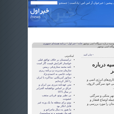
 پیشین
|
خبرخوان آر اس اس
|
پادکست
| جستجو:
وسیه درباره نیروگاه اتمی بوشهر
خانه
>
خبر اول
>
برنامه هسته‌ای جمهوری
روگاه اتمی بوشهر
• چاپ کنید
لینکدونی
ترکمنستان بر خلاف توافق قبلی
یه درباره
خواستار افزایش قیمت گاز است
نامه محمد ستاری‌فر، رییس
ر
سازمان مدیریت و برنامه ریزی
دولت خاتمی به احمدی‌نژاد
سناتور آمريکايي: مذاکره با ايران
اری‌های انرژی اتمی و
را آغاز کرده‌ايم
سی خود سرگئی لاروف
متن عهدنامه مرزى بين ايران و
.
عراق بر اساس توافقنامه الجزاير
در سال 1975
نوچهر متکی و سرگئی
بی نظیر بوتو، قربانی مذهب
خشونت
مله اوضاع قفقاز و
بوتو برای منطقه ما یک وزنه غیر
تان را مورد بررسی و
قابل انکار بود
ما هنوز به دنبال ماجراجو و
قهرمان هستيم و نه سياستمدار