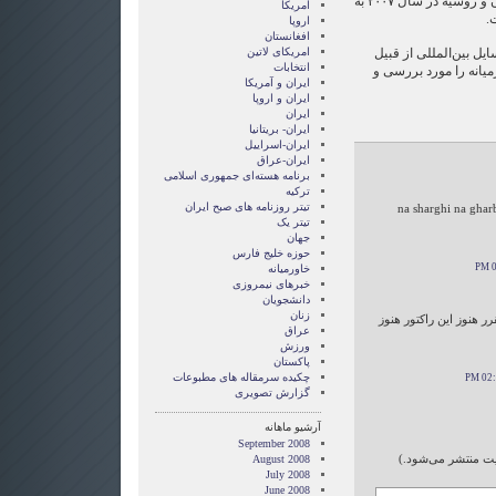
حجم مبادلات بازرگانی میان ایران و روسیه در سال ‪ ۲۰۰۷‬به
آمریکا
.
اروپا
افغانستان
یل بین‌المللی از قبیل
امریکای لاتین
انتخابات
یانه را مورد بررسی و
ايران و آمريکا
ايران و اروپا
ایران
ایران- بریتانیا
ایران-اسراییل
ایران-عراق
برنامه هسته‌ای جمهوری اسلامی
ترکیه
تیتر روزنامه های صبح ایران
na sharghi na ghar
تیتر یک
جهان
حوزه خلیج فارس
خاورمیانه
خبرهای نیمروزی
دانشجویان
زنان
ر هنوز این راکتور هنوز
عراق
ورزش
پاکستان
چکیده سرمقاله های مطبوعات
گزارش تصويری
آرشیو ماهانه
September 2008
ایت منتشر می‌شود.)
August 2008
July 2008
June 2008