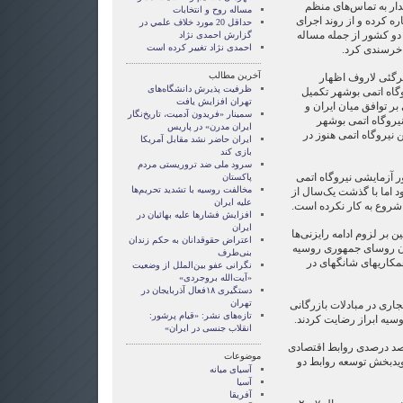
دار به تماس‌های منظم
مساله روح و انتخابات
ره کرده و از روند اجرای
حداقل 20 مورد خلاف علمي در
دو کشور از جمله مساله
گزارش احمدی نژاد
احمدی نژاد تغییر کرده است
 خرسندی کرد.
آخرین مطالب
رگئی لاروف اظهار
ظرفیت پذیرش دانشگاه‌های
وگاه اتمی بوشهر تکمیل
تهران افزایش یافت
بر توافق میان ایران و
سمینار «فریدون آدمیت، تاریخ‌نگار
یروگاه اتمی بوشهر
ایران مدرن» در پاریس
ن نیروگاه اتمی هنوز در
ایران حاضر نشد مقابل آمریکا
بازی کند
سرود ملی ضد تروریستی مردم
ور آزمایشی نیروگاه اتمی
پاکستان
مخالفت روسیه با تشدید تحریم‌ها
اعلام شده بود اما با گذشت یک‌سال از
علیه ایران
 شروع به کار نکرده است.
افزایش‌ فشار‌ها علیه بهائیان در
ایران
 بر لزوم ادامه رایزنی‌ها
اعتراض حقوقدانان به حکم زندان
ان روسای جمهوری روسیه
بنی‌طرف
مکاریهای شانگهای در
نگرانی عفو بین‌الملل از وضعیت
«آیت‌الله بروجردی»
دستگیری ۱۸فعال آذربایجان در
تهران
اری در مبادلات بازرگانی
تازه‌های نشر: «قیام پرشور:
وسیه ابراز رضایت کردند.
انقلاب جنسی در ایران»
 صد درصدی روابط اقتصادی
موضوعات
 و روسیه در سال  ۲۰۰۷را نویدبخش توسعه روابط دو
آسيای ميانه
آسیا
آفریقا