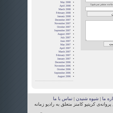
May 2008
 مانده، منتشر نمی‌شود)
April 2008
March 2008
February 2008
January 2008
December 2007
November 2007
October 2007
September 2007
August 2007
July 2007
June 2007
May 2007
April 2007
March 2007
February 2007
January 2007
December 2006
November 2006
October 2006
September 2006
August 2006
اره ما
|
شیوه شنیدن
|
تماس با ما
انه‌ی کریتیو کامنز متعلق به رادیو زمانه