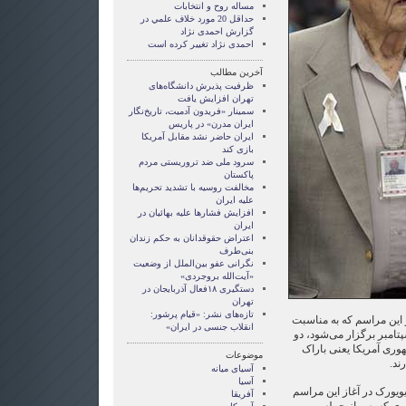
مساله روح و انتخابات
حداقل 20 مورد خلاف علمي در
گزارش احمدی نژاد
احمدی نژاد تغییر کرده است
آخرین مطالب
ظرفیت پذیرش دانشگاه‌های
تهران افزایش یافت
سمینار «فریدون آدمیت، تاریخ‌نگار
ایران مدرن» در پاریس
ایران حاضر نشد مقابل آمریکا
بازی کند
سرود ملی ضد تروریستی مردم
پاکستان
مخالفت روسیه با تشدید تحریم‌ها
علیه ایران
افزایش‌ فشار‌ها علیه بهائیان در
ایران
اعتراض حقوقدانان به حکم زندان
بنی‌طرف
نگرانی عفو بین‌الملل از وضعیت
«آیت‌الله بروجردی»
دستگیری ۱۸فعال آذربایجان در
تهران
تازه‌های نشر: «قیام پرشور:
این مراسم که به مناسبت
انقلاب جنسی در ایران»
 هفت سال از رویداد ۱۱ سپتامبر برگزار می‌شود، دو
ری آمریکا یعنی باراک
موضوعات
ند.
آسيای ميانه
آسیا
ویورک در آغاز این مراسم
آفریقا