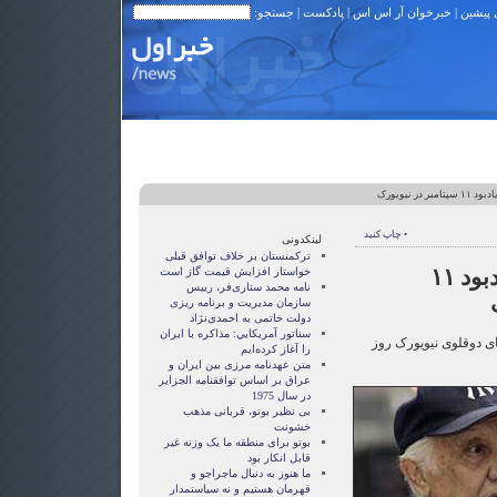
 پیشین
|
خبرخوان آر اس اس
|
پادکست
| جستجو:
در نیویورک
• چاپ کنید
لینکدونی
ترکمنستان بر خلاف توافق قبلی
برگزاری مراسم یادبود ۱۱
خواستار افزایش قیمت گاز است
نامه محمد ستاری‌فر، رییس
سازمان مدیریت و برنامه ریزی
دولت خاتمی به احمدی‌نژاد
سناتور آمريکايي: مذاکره با ايران
ای دوقلوی نیویورک روز
را آغاز کرده‌ايم
متن عهدنامه مرزى بين ايران و
عراق بر اساس توافقنامه الجزاير
در سال 1975
بی نظیر بوتو، قربانی مذهب
خشونت
بوتو برای منطقه ما یک وزنه غیر
قابل انکار بود
ما هنوز به دنبال ماجراجو و
قهرمان هستيم و نه سياستمدار