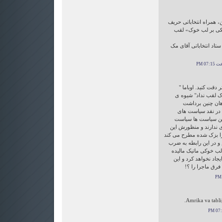
ن، همراه انتخاباتی حریف
تیکی بر لب خوک» لقب
ستاد انتخاباتی آقای مک
دقت کنید. اوباما "
خوک لقب نداد" شیوه ی
هان چنین برداشت
ما در نقد سیاست های
ین سیاست ها سیاست
 ندارند و منظورش این
ا بزک شده مطرح می کند
 در این رابطه به ضرب
 لب خوکی ماتیک مالیده
جاد نخواهد کرد و این
فرق ماجرا را ؟!
Amrika va tablig