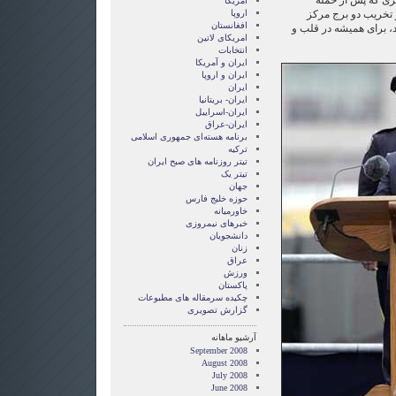
اد و خاطره حدود ۲۷۵۰ نفری که پس از حمله
آمریکا
 تخریب دو برج مرکز
اروپا
افغانستان
، برای همیشه در قلب و
امریکای لاتین
انتخابات
ايران و آمريکا
ايران و اروپا
ایران
ایران- بریتانیا
ایران-اسراییل
ایران-عراق
برنامه هسته‌ای جمهوری اسلامی
ترکیه
تیتر روزنامه های صبح ایران
تیتر یک
جهان
حوزه خلیج فارس
خاورمیانه
خبرهای نیمروزی
دانشجویان
زنان
عراق
ورزش
پاکستان
چکیده سرمقاله های مطبوعات
گزارش تصويری
آرشیو ماهانه
September 2008
August 2008
July 2008
June 2008