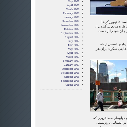
May 2008
April 2008
March 2008
February 2008
January 2008
December 2007
ست تا نیویورکی‌ها،
November 2007
اطره مردم بی‌گناهی از
October 2007
وز جان خود را از دست
September 2007
August 2007
July 2007
 آن بازماندگان رویداد ۱۱ سپتامبر لیستی از نام
June 2007
دقایقی سکوت برای هر
May 2007
April 2007
March 2007
February 2007
January 2007
December 2006
November 2006
October 2006
September 2006
August 2006
هواپیمای مسافربری که
 در عملیاتی تروریستی