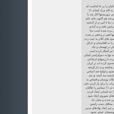
اين قربانيان را بر جا كذاشت كه
تعداد زيادي عراقي و افغاني را نيز به كام مرك كشاند 11
ي تروريستها آغاز شد با
رو شد هم اكنون جاي جاي
دنيا نا امن تر از كذشته
يش يافته و به آزادي
 برده شده است دنيا
ا فقير تر و فقير تر شده
ود هاي كلان به جيب زده
 را به افغانستان و عراق
شكي در لهستان و جك
نيز آشكار كرده است
ه تنها به دموكراسي كمكي
رده با رزيمهاي ارتجاعي
دود كرده اند در ايران
كنجه و به دار آويخته
يشود و لوايح ضد انساني
كذشته سه لايحه ي ضد
بلاك نويسان و قصاص به
رات را براي باز كردن دفتر
منافع در تهران دنبال ميكنند . واقعه ي 11 سبتامبر را طالبان
را جه كساني ايجاد كردند
مقابل شوروي ايجاد شود .
رر شدند و نشان داد
رت محافل دست راستي
بر سر ايجاد نهادهاي مدني
وشتشان عملي نشود .