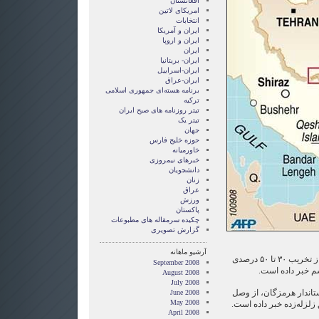
افغانستان
امریکای لاتین
انتخابات
ايران و آمريکا
ايران و اروپا
ایران
ایران- بریتانیا
ایران-اسراییل
ایران-عراق
برنامه هسته‌ای جمهوری اسلامی
ترکیه
تیتر روزنامه های صبح ایران
تیتر یک
جهان
حوزه خلیج فارس
خاورمیانه
خبرهای نیمروزی
دانشجویان
زنان
عراق
ورزش
پاکستان
چکیده سرمقاله های مطبوعات
گزارش تصويری
آرشیو ماهانه
خبرگزاری ایرنا نیز در گزارشی، از تخریب ۳۰ تا ۵۰ درصدی
September 2008
August 2008
July 2008
تاندار هرمزگان، از وصل
June 2008
May 2008
لزله‌زده خبر داده است.
April 2008