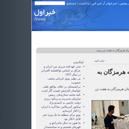
 پیشین
|
خبرخوان آر اس اس
|
پادکست
| جستجو:
لزله هرمزگان به هفت تن رسید
• چاپ کنید
لینکدونی
متن عهدنامه مرزى بين ايران و
ه هرمزگان به
عراق بر اساس توافقنامه الجزاير
در سال 1975
بی نظیر بوتو، قربانی مذهب
خشونت
ترکمنستان بر خلاف توافق قبلی
ستان هرمزگان به هفت تن
خواستار افزایش قیمت گاز است
نامه محمد ستاری‌فر، رییس
سازمان مدیریت و برنامه ریزی
دولت خاتمی به احمدی‌نژاد
سناتور آمريکايي: مذاکره با ايران
را آغاز کرده‌ايم
بوتو برای منطقه ما یک وزنه غیر
قابل انکار بود
ما هنوز به دنبال ماجراجو و
قهرمان هستيم و نه سياستمدار