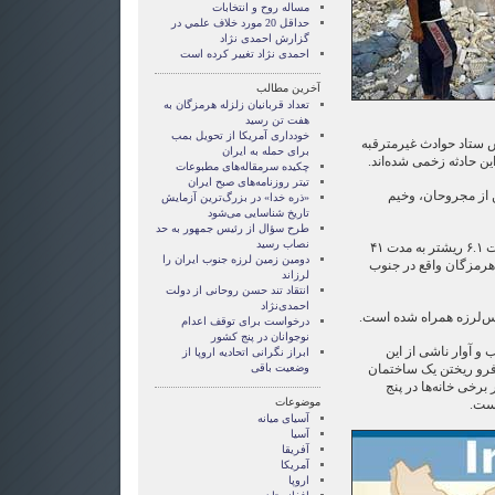
مساله روح و انتخابات
حداقل 20 مورد خلاف علمي در
گزارش احمدی نژاد
احمدی نژاد تغییر کرده است
آخرین مطالب
تعداد قربانیان زلزله هرمزگان به
هفت تن رسید
خودداری آمریکا از تحویل بمب
 ستاد حوادث غیرمترقبه
برای حمله به ایران
چکیده سرمقاله‌های مطبوعات
تیتر روزنامه‌های صبح ایران
ن از مجروحان، وخیم
«ذره خدا» در بزرگ‌ترین آزمایش
تاریخ شناسایی می‌شود
طرح سؤال از رئیس جمهور به حد
نصاب رسید
عصر دیروز، زمین‌لرزه‌ای به قدرت ۶.۱ ریشتر به مدت ۴۱
دومین زمین لرزه جنوب ایران را
 هرمزگان واقع در جنوب
لرزاند
انتقاد تند حسن روحانی از دولت
احمدی‌نژاد
پس‌لرزه همراه شده است.
درخواست برای توقف اعدام
نوجوانان در پنج کشور
 و آوار ناشی از این
ابراز نگرانی اتحادیه اروپا از
ه فرو ریختن یک ساختمان
وضعیت باقی
رخی خانه‌ها در پنج
موضوعات
است.
آسيای ميانه
آسیا
آفریقا
آمریکا
اروپا