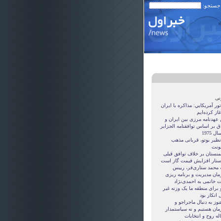
 جستجو:
نی
ور آمريکايي: مذاکره با ايران
غاز کرده‌ايم
 عهدنامه مرزى بين ايران و
ق بر اساس توافقنامه الجزاير
ل 1975
نظیر بوتو، قربانی مذهب
نت
منستان بر خلاف توافق قبلی
ستار افزایش قیمت گاز است
ه محمد ستاری‌فر، رییس
مان مدیریت و برنامه ریزی
ت خاتمی به احمدی‌نژاد
 برای منطقه ما یک وزنه غیر
 انکار بود
نوز به دنبال ماجراجو و
مان هستيم و نه سياستمدار
ه روح و انتخابات