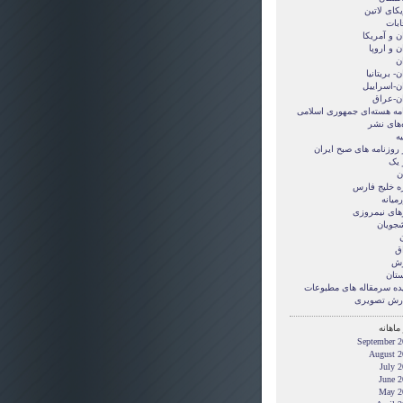
کای لاتین
ابات
ن و آمريکا
ن و اروپا
ن
ن- بریتانیا
ان-اسراییل
ان-عراق
امه هسته‌ای جمهوری اسلامی
‌های نشر
ه
 روزنامه های صبح ایران
 یک
ن
ه خلیج فارس
میانه
های نیمروزی
شجویان
ن
ق
زش
ستان
ده سرمقاله های مطبوعات
رش تصويری
ماهانه
September 2
August 2
July 
June 2
May 2