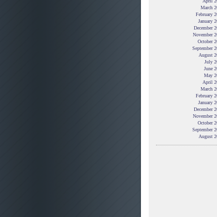
April 
March 2
February 
January 
December 2
November 2
October 2
September 2
August 2
July 
June 2
May 2
April 
March 2
February 
January 
December 2
November 2
October 2
September 2
August 2