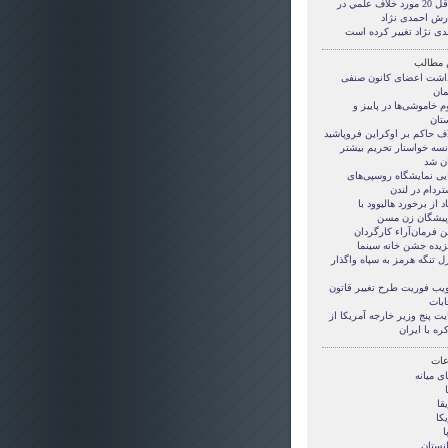
حداقل 20 مورد خلاف علمي در
رش احمدی نژاد
دی نژاد تغییر کرده است
 مطالب
داشت اعضای کانون صنفی
مان
م خاموشی‌ها در پاییز و
تان
اف حاکم بر اوکراین فروپاشید
نسه خواستار تحریم بیشتر
ان شد
ایی نمایشگاه روسپی‌های
تردام در لندن
اد از برخورد هاليوود با
پیشگان زن مسن
ن فرمان‌آراء کارگردان
زیده جشن خانه سینما
ل تنگه هرمز به سپاه واگذار
یب فوریت طرح تغییر قاتون
ابات
ت پنج وزیر خارجه آمریکا از
ره با ایران
ات
ی ميانه
قا
کا
ا
انستان