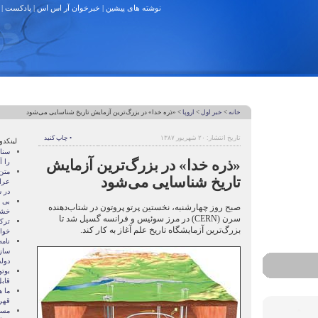
نوشته های پیشین
|
خبرخوان آر اس اس
|
پادکست
|
خانه
>
خبر اول
>
اروپا
> «ذره خدا» در بزرگ‌ترین آزمایش تاریخ شناسایی می‌شود
تاریخ انتشار: ۲۰ شهریور ۱۳۸۷
• چاپ کنید
لینکدو
سنات
«ذره خدا» در بزرگ‌ترین آزمایش
را آ
متن
تاریخ شناسایی می‌شود
عرا
در سا
بی 
صبح روز چهارشنبه، نخستین پرتو پروتون در شتاب‌دهنده
خشو
سرن (CERN) در مرز سوئیس و فرانسه گسیل شد تا
ترک
بزرگ‌ترین آزمایشگاه تاریخ علم آغاز به کار کند.
خوا
نام
ساز
دول
بوتو
قابل
ما ه
قهر
مسال