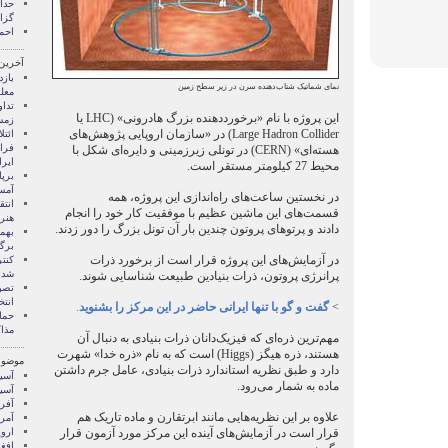
گزا
احم
آخرین
باز
نمای شماتیک شتاب‌دهنده سرن در زیر سطح زمین
معل
تداو
این پروژه با نام «برخورددهنده بزرگ هادرونی» (LHC یا
زمس
Large Hadron Collider) در «سازمان اروپایی پژوهش‌های
ائتل
فرا
هسته‌ای» (CERN) در تونلی زیرزمینی و دایره‌ای شکل با
ایر
محیط 27 کیلومتر مستقر است.
برپ
آمس
در نخستین ساعت‌های راه‌اندازی این پروژه، همه
انتق
قسمت‌های این ماشین عظیم با موفقیت کار خود را انجام
هنر
دادند و پرتو‌های پروتون چندین بار آن تونل بزرگ را دور زدند.
بهم
برگ
در آزمایش‌های این پروژه قرار است از برخورد ذرات
کنتر
شد
پرانرژی پروتون، ذرات بنیادین طبیعت شناسایی شوند.
تصو
انتخ
>
گفت و گو با تنها ایرانی حاضر در این مرکز را بشنوید
.
حمای
مذاک
مهم‌ترین ذره‌ای که فیزیک‌دانان ذرات بنیادی به دنبال آن
هستند، ذره هیگز (Higgs) است که به نام «ذره خدا» شهرت
موضوع
دارد و طبق نظریه استاندارد ذرات بنیادی، عامل جرم داشتن
آسيا
ماده به شمار می‌رود.
آسیا
آفری
علاوه بر این نظریه‌هایی مانند ابرتقارن و ماده تاریک هم
آمری
قرار است در آزمایش‌های آینده این مرکز مورد آزمون قرار
اروپ
افغ