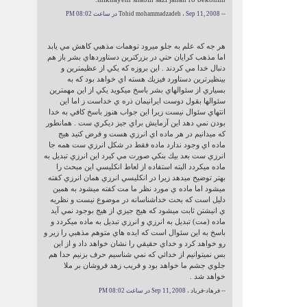
-- Tohid mohammadzadeh ،
Sep 11, 2008 در ساعت 08:02 PM
هر جه كه علم به جلو ميرود توهمات مذهبي كاهش مي يابد
اما مذهب كرايان حتي در بزركترين دستاوردهاي بشر باز هم
دنبال خدا مي كردند . اين بروزه كه يكي از عظيمترين و
بينظيرترين دستاورد فيزيك هسته اي خواهد بود كه به
بسياري از سئوالهاي بشر باسخ ميكويد يكي از اين مهمترين
سئوالها بقول دوست ايرانيمان ذره ي خداست ز اما اين
انتهاي سئوال نيست زيرا اين جواب هنوز باسخ كافي به خدا
بودن نمي دهد اين آزمايش براي جيز ديكري ست . همانطور
كه ميدانيم در هر ماده اي انرزي هست و فرض كنيد هيج
ماده اي وجود ندارد ماده فقط در شكل انرزي ست همه جا
انرزي ست بعد بيك بنكي صورت مي كيرد اين انرزي تبديل به
ماده ميكردد البته استفاده از لعاط انكليسي اين مبحث را
بهتر توضيح ميدهد زيرا در انكليسي انرزي همان انرزي كفته
ميشود اما ماده ي مورد نظر ما مت كفته ميشود به همين
دليل است كه بحث خداشناسانه در موضوع نيست و نظريه
ي انيشتن ثابت ميشود كه هيج جيزي از هيج بوجود نمي آيد
ماده (مت) تبديل به انرزي و انرزي تبديل به ماده ميكردد و
باسخ به اين سئوال است كه ايده هاي متوهم مذهبي را زير و
رو خواهد كرد و خداي حقيقي را نشان خواهد داد و از اين
بس نميتوانيم از خدائي كه نمي شناسيم حرف بزنيم حدا هم
جلوي جشم ما خواهد بود و فريب زهد فروشان بر ملا
خواهد شد .
-- فرهاد-فرياد ،
Sep 11, 2008 در ساعت 08:02 PM