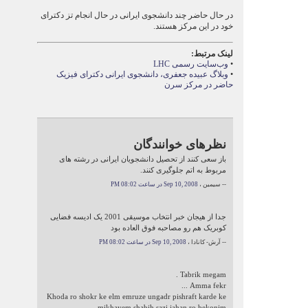
در حال حاضر چند دانشجوی ایرانی در حال انجام تز دکترای
خود در این مرکز هستند.
لینک‌ مرتبط:
•
وب‌سایت رسمی LHC
•
وبلاگ عبیده جعفری، دانشجوی ایرانی دکترای فیزیک
حاضر در مرکز سرن
نظرهای خوانندگان
باز سعی کنند از تحصیل دانشجویان ایرانی در رشته های
مربوط به اتم جلوگیری کنند.
-- سیمین ،
Sep 10, 2008 در ساعت 08:02 PM
جدا از هیجان خبر انتخاب موسیقی 2001 یک ادیسه فضایی
کوبریک هم رو مصاحبه فوق العاده بود
-- آرش- کانادا ،
Sep 10, 2008 در ساعت 08:02 PM
Tabrik megam .
Amma fekr ...
Khoda ro shokr ke elm emruze ungadr pishraft karde ke
mikhayem shabih sazi jahan ro bekonim.