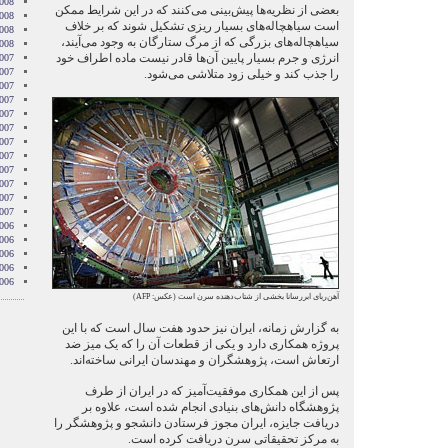
2008
بعضی از نظریه‌ها پیش‌بینی می‌کنند که در این شرایط ممکن
008
است سیاهچاله‌های بسیار ریزی تشکیل شوند که بر خلاف
2008
سیاهچاله‌های بزرگی که از مرگ ستارگان به وجود می‌آیند،
2008
انرژی و جرم بسیار پایین آن‌ها قادر نیست ماده اطراف خود
007
007
را جذب کند و خیلی زود متلاشی می‌شود.
007
007
007
2007
007
007
2007
007
2007
2007
006
006
006
006
006
آهن‌ربای ابررسانا بخشی از شتاب‌دهنده سرن است (عکس:
AFP
)
به گزارش زمانه، ایران نیز حدود هفت سال است که با این
پروژه همکاری دارد و یکی از قطعات آن را که یک میز ضد
ارتعاش است، پژوهشگران و مهندسان ایرانی ساخته‌اند.
پس از این همکاری موفقیت‌آمیز که در ایران از طرف
پژوهشگاه دانش‌های بنیادی انجام شده است، علاوه بر
دریافت جایزه، ایران مجوز فرستادن دانشجو و پژوهشگر را
به مرکز تحقیقاتی سرن دریافت کرده است.