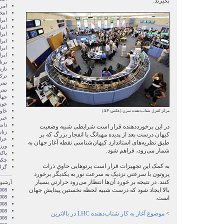
بگیرند.
امری
انتخ
ايرا
ايرا
ایرا
ایرا
ایر
ایر
برن
تازه
ترکی
تیتر
تیتر
جها
حوز
خاور
مرکز کنترل شتاب‌دهنده سرن (عکس: AP)
خبر
دان
در این برخورددهنده قرار است شرايطی شبیه وضعیت
زنا
کیهان درست بعد از پديده مهبانگ يا انفجار بزرگ که بر
عرا
طبق نظریه‌های استاندارد کیهان‌شناسی نقطه آغاز جهان به
ور
شمار می‌رود، فراهم شود.
پاک
چکی
به کمک اين تجهيزات قرار است پرتوهایی حاوي ذرات
گزا
پروتون با سرعتي نزديک به سرعت نور به يکديگر برخورد
کنند. در نتيجه بر خورد آن‌ها انتظار می‌رود حرارتي بسیار
آرشیو 
بالا ايجاد شود که درست شبیه لحظه نخستین پیدایش جهان
008
008
است.
2008
008
>
موضوع آغاز به کار شتاب‌دهنده
LHC
در بالاترین
008