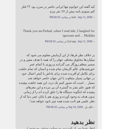
کيه گفته اين خوانوم تنها ايرانی حاضر در سرن بود ؟؟ فکر
کنم ميتونم نامه بيش از 10 نفر ببرم
-- bob ،
Sep 11, 2008 در ساعت 08:02 PM
Thank you mr.Ferhad ,when I read title ,I laughed for
ignorant and ... Mullahs
-- Gul-aqa ،
Sep 11, 2008 در ساعت 08:02 PM
بر خلاف نظر فرهاد از این آزمایش معلوم می شود که
میلیاردها مخلوق مختلف جهان را که همه با هدف معین و در
مسیر منظم روزگار می گذرانند و روزی با اتمام عمر
خورشیدهای عالم کارشان تمام شده و انسان که تمام خلقت
برای تکامل او آفریده شده برای پاداش یا کیفر اعمال خود
در جهانی بسیار متفاوت با این جهان حاضر خواهد شد.
بسیار ... است که تصور کنیم یک ذره، این همه خلقت پیچیده
که هنوز علم بشر به گستره آن پی نبرده و این مغزهای
پیچیده که اینگونه دستگاه ها را خلق کرده اند را از زمانی
بدون هدف به وجود آورده و روزی هم با پایان عمر دنیا که از
نظر علمی هم ثابت شده همه چیز نابود خواهد شد!
-- الله یار ،
Sep 16, 2008 در ساعت 08:02 PM
نظر بدهید
(نظر شما پس از تایید دبیر وب‌سایت منتشر می‌شود.)