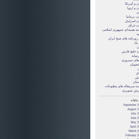
ن و آمريکا
ن و اروپا
ن
ن- بریتانیا
ان-اسراییل
ان-عراق
امه هسته‌ای جمهوری اسلامی
ه
 روزنامه های صبح ایران
 یک
ن
ه خلیج فارس
میانه
های نیمروزی
شجویان
ن
ق
زش
ستان
ده سرمقاله های مطبوعات
رش تصويری
ماهانه
September 2
August 2
July 
June 2
May 2
April 
March 2
February 