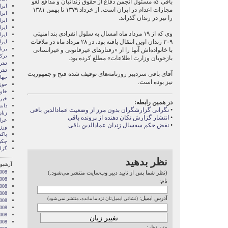
باقی که مسئول انجمن دفاع از حقوق زندانیان و مدافع لغو
ايرا
مجازات اعدام در ایران است، از خرداد ۱۳۷۹ تا بهمن ۱۳۸۱
ايرا
را نیز در زندان گذراند.
ایرا
ایرا
وی که از ۱۹ مرداد ماه امسال به سلول انفرادی بند امنیتی
ایر
۲۰۹ زندان اوین انتقال یافته بود، در ۲۸ مرداد ماه در ملاقات
ایر
برن
با خانواده‌اش آنها را از «رفتارهای غیرقانونی و غیرانسانی
ترکی
بازجویان وزارت اطلاعات» مطلع کرده بود.
تیتر
تیتر
آقای باقی سردبیر روزنامه‌های توقیف شده فتح و جمهوریت
جها
نیز بوده است.
حوز
خاور
خبر
در همین رابطه:
دان
•
نگرانی گزارشگران بدون مرز از وضعیت عماد‌الدین باقی
زنا
•
انتشار گزارش تکان دهنده از پرونده باقی
عرا
•
نقض حکم سه‌سال زندان عماد‌الدین باقی
ور
پاک
چکی
گزا
نظر بدهید
آرشیو 
008
(نظر شما پس از تایید دبیر وب‌سایت منتشر می‌شود.)
008
نام:
2008
008
آدرس ایمیل:
(نشانی ایمیل‌تان نزد ما مانده، منتشر نمی‌شود)
008
2008
008
2008
متن نظر: