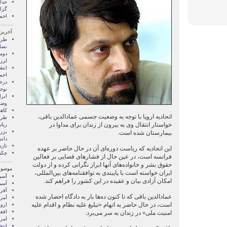
گزا
احم
آخرین
طرح
نصا
دوم
لرزا
انتق
احمد
درخ
نوجو
ابرا
وضع
کاه
اتحادیه اروپا با توجه به وضعیت جسمی عمادالدین باقی،
طرح
خواستار انتقال وی به بیرون از زندان برای مداوا در
ریا
بزر
بیمارستان شده است.
دان
تازه
این اتحادیه که ریاست دوره‌ای آن در حال حاضر بر عهده
چکی
فرانسه است، در عین حال از فشارهای قضایی بر فعالین
حقوق بشر و خانواده‌های آنها ابراز نگرانی کرده و از دولت
موضوع
ایران خواسته است با پایبندی به توافقنامه‌های بین‌المللی،
آسيا
امکان آزادی بیان و عقیده در این کشور را فراهم کند.
آسیا
آفری
عمادالدین باقی که تا کنون ده‌ها بار به دادگاه احضار شده
آمری
است، در حال حاضر به اتهام «تبلیغ علیه نظام و اقدام علیه
اروپ
افغ
امنیت ملی» در زندان به سر می‌برد.
امری
انتخ