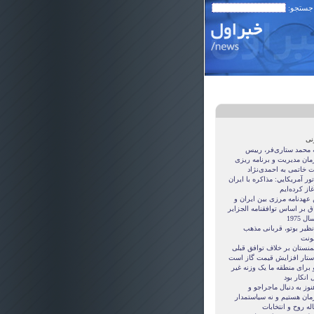
 جستجو:
نی
ه محمد ستاری‌فر، رییس
مان مدیریت و برنامه ریزی
ت خاتمی به احمدی‌نژاد
ور آمريکايي: مذاکره با ايران
غاز کرده‌ايم
 عهدنامه مرزى بين ايران و
ق بر اساس توافقنامه الجزاير
ل 1975
نظیر بوتو، قربانی مذهب
نت
منستان بر خلاف توافق قبلی
ستار افزایش قیمت گاز است
 برای منطقه ما یک وزنه غیر
 انکار بود
نوز به دنبال ماجراجو و
مان هستيم و نه سياستمدار
ه روح و انتخابات