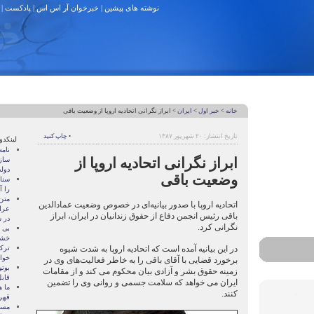
نوشته های پیشین
|
خبرخوان آر اس اس
|
پادکست
|
خانه
>
خبر اول
>
ایران
> ابراز نگرانی اتحادیه اروپا از وضعیت باقی
تاریخ انتشار: ۲۰ شهریور ۱۳۸۷
• چاپ کنید
لینکدو
نام
ابراز نگرانی اتحادیه اروپا از
ساز
دول
وضعیت باقی
سنات
را آ
متن
اتحادیه اروپا با صدور بیانیه‌ای در خصوص وضعیت عمادالدین
عرا
باقی رئیس انجمن دفاع از حقوق زندانیان در ایران، ابراز
در سا
نگرانی کرد.
بی 
خشو
در این بیانیه آمده است که اتحادیه اروپا به شدت شیوه
ترک
خوا
برخورد قضایی با آقای باقی را به خاطر فعالیت‌های وی در
بوتو
زمینه حقوق بشر و آزادی بیان محکوم می کند و از مقامات
قابل
ایران می خواهد که سلامت جسمی و روانی وی را تضمین
ما ه
کنند.
قهر
مسال