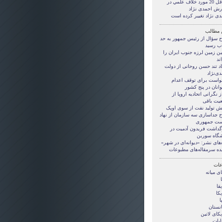
حداقل 20 مورد خلاف علمي در
رش احمدی نژاد
دی نژاد تغییر کرده است
 مطالب
 سؤال از رئیس جمهور به حد
ب رسید
ین زمین لرزه جنوب ایران را
ند
اد تند حسن روحانی از دولت
ی‌نژاد
واست برای توقف اعدام
انان در پنج کشور
ز نگرانی اتحادیه اروپا از
یت باقی
ش تولید نفت از سوی اوپک
 جداسازی سه سازمان از نهاد
ست جمهوری
گداشت فریدون آدمیت در
شگاه سوربن
‌های نشر: «دیوانه‌ای در شهر»
ده سرمقاله‌های مطبوعات
ات
ی ميانه
قا
کا
ا
انستان
کای لاتین
ابات