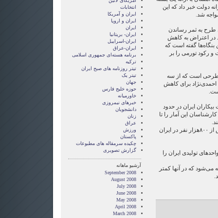
امریکای لاتین
ه دولت خبر داد که این
انتخابات
مواجه شد.
ايران و آمريکا
ايران و اروپا
ایران
طرح به ثمر رساندن
ایران- بریتانیا
رد در اعتراض به کاهش
ایران-اسراییل
نگاه‌ها گفته است که
ایران-عراق
 و رکود تورمی را بر
برنامه هسته‌ای جمهوری اسلامی
ترکیه
تیتر روزنامه های صبح ایران
ن طرحی است که از سه
تیتر یک
جهان
حمدی‌نژاد برای کاهش
حوزه خلیج فارس
ست.
خاورمیانه
خبرهای نیمروزی
یکاران ایران در حدود
دانشجویان
رشناسان این آمار را تا
زنان
د.
عراق
براساس این گزارش، سالانه بیش از ۸۰۰هزار نفر در ایران
ورزش
پاکستان
چکیده سرمقاله های مطبوعات
گزارش تصويری
 ۹۸ درصد کل واحدهای تولیدی ایران را
آرشیو ماهانه
ه می‌شود که در آنها کمتر
September 2008
.
August 2008
July 2008
June 2008
May 2008
April 2008
March 2008