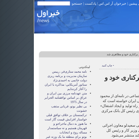
 پیشین
|
خبرخوان آر اس اس
|
پادکست
| جستجو:
ر برکناری خود و مظاهری شد
• چاپ کنید
لینکدونی
نامه محمد ستاری‌فر، رییس
رکناری خود و
سازمان مدیریت و برنامه ریزی
دولت خاتمی به احمدی‌نژاد
سناتور آمريکايي: مذاکره با ايران
را آغاز کرده‌ايم
متن عهدنامه مرزى بين ايران و
ماعی در نامه‌ای از محمود
عراق بر اساس توافقنامه الجزاير
ی ایران خواسته است که
در سال 1975
ه تولید و ایجاد اشتغال»
بی نظیر بوتو، قربانی مذهب
ی رئیس کل بانک مرکزی
خشونت
ترکمنستان بر خلاف توافق قبلی
خواستار افزایش قیمت گاز است
ما هنوز به دنبال ماجراجو و
ی سعیدلو معاون اجرائی
قهرمان هستيم و نه سياستمدار
 وزیر کار و رئیس کل
مساله روح و انتخابات
کند منتشر می‌شود.
بوتو برای منطقه ما یک وزنه غیر