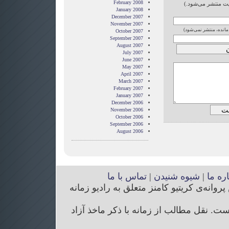
February 2008
ایت منتشر می‌شود.)
January 2008
December 2007
November 2007
 مانده، منتشر نمی‌شود)
October 2007
September 2007
August 2007
July 2007
June 2007
May 2007
April 2007
March 2007
February 2007
January 2007
December 2006
November 2006
October 2006
September 2006
August 2006
اره ما
|
شیوه شنیدن
|
تماس با ما
انه‌ی کریتیو کامنز متعلق به رادیو زمانه
. نقل مطالب از زمانه با ذکر ماخذ آزاد