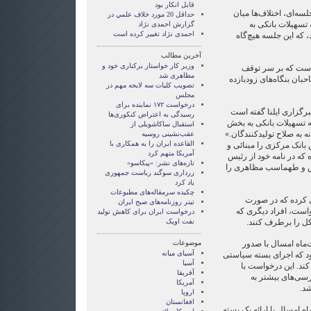
قابل انکار بود
لسه‌ای، اختلاف‌ها میان
حداقل 20 مورد خلاف علمي در
 تسهیلات بانکی به
گزارش احمدی نژاد
احمدی نژاد تغییر کرده است
، که این جلسه هیچ‌گاه
آخرین مطالب
وزیر کار خواستار برکناری خود و
 است که بر سر توقف
مظاهری شد
حبان بنگاه‌های زود‌بازده
تصویب کلیات سه لایحه مهم در
مجلس
درخواست ۱۷۲ نماینده برای
رگزاری ایلنا گفته است
رسیدگی به اعتراض کنکوری‌ها
ئه تسهیلات بانکی به بخش
استقبال ساکاشویلی از
ه به صلاح تولیدکنندگان.»
عقب‌نشینی روسیه
القاعده ایران را به همکاری با
بانک مرکزی را مبنائی و
آمریکا متهم کرد
 که در نامه خود از رئیس
تازه‌های نشر: «پیکاسو»
 و طهماسب مظاهری را
زرداری سوگند ریاست جمهوری
یاد کرد
چکیده سرمقاله‌های مطبوعات
ی کرده که در صورت
تیتر روزنامه‌های صبح ایران
است، افراد دیگری که
درخواست ایران برای کاهش تولید
کل را برطرف کنند.
نفت اوپک
‌ماه امسال با صدور
موضوعات
آسيای ميانه
ود که اجرای بسته سیاستی
آسیا
ند. این درخواست با
آفریقا
رسی‌های بیشتر به
آمریکا
د.
اروپا
افغانستان
ه امسال با ارائه یک بسته