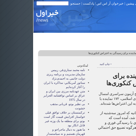
 پیشین
|
خبرخوان آر اس اس
|
پادکست
| جستجو:
• چاپ کنید
لینکدونی
نامه محمد ستاری‌فر، رییس
 ۱۷۲ نماینده برای
سازمان مدیریت و برنامه ریزی
دولت خاتمی به احمدی‌نژاد
 کنکوری‌ها
سناتور آمريکايي: مذاکره با ايران
را آغاز کرده‌ايم
متن عهدنامه مرزى بين ايران و
ایج آزمون سراسری امسال
عراق بر اساس توافقنامه الجزاير
دانشگاه‌ها در مقابل مجلس شورای اسلامی، ۱۷۲ نماینده با
در سال 1975
 این اعتراض‌ها شده‌اند.
بی نظیر بوتو، قربانی مذهب
خشونت
نیه که امروز سه‌شنبه از
ترکمنستان بر خلاف توافق قبلی
خواستار افزایش قیمت گاز است
شد، آمده است که
بوتو برای منطقه ما یک وزنه غیر
ي با رسيدگي فوري و
قابل انکار بود
هرگونه تضييع حق احتمالي
ما هنوز به دنبال ماجراجو و
قهرمان هستيم و نه سياستمدار