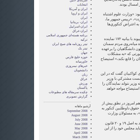
امریکای لاتین
 امسال بودند.
انتخابات
ايران و آمريکا
ايران و اروپا
بود: «وزارت علوم اشتباه
ایران
ردد»، «رييس جمهور ما،
ایران- بریتانیا
به اعتراض كنكوري‌ها
ایران-اسراییل
ایران-عراق
برنامه هسته‌ای جمهوری اسلامی
در واکنش به این اعتراض‌ها و در پیوند با بیانیه ۱۷۲ نماینده
ترکیه
 میانه‌روی مردم سمنان
تیتر روزنامه های صبح ایران
 دانشگاهیان را برعهده
تیتر یک
جهان
 صورتی که «به مشكلات
حوزه خلیج فارس
ان را قانع نكند،» استيضاح
خاورمیانه
خبرهای نیمروزی
دانشجویان
کواکبیان گفت که در این
زنان
شست مشتركي با وزير
عراق
زیر نتواند نمایندگان را
ورزش
پاکستان
ا استیضاح مواجه خواهد
چکیده سرمقاله های مطبوعات
گزارش تصويری
هم امروز در نطق پیش از
آرشیو ماهانه
حقوق داوطلبين كنكور به
September 2008
»، به مسئولان وزارت
August 2008
July 2008
آقای حسینی تذکر خود را با استناد به اصل ۱۹ و ۲۰ قانون
June 2008
د مجلس خود را از اين
May 2008
April 2008
March 2008