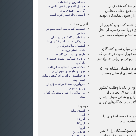
مساله روح و انتخابات
ر ‌شد که تعدادی از
حداقل 20 مورد خلاف علمي در
با تجمع مقابل مجلس
گزارش احمدی نژاد
احمدی نژاد تغییر کرده است
ز سوی نمایندگان بودند.
آخرین مطالب
ح شده که «جمع کثیری از
تصویب کلیات سه لایحه مهم در
ی دو یا سه رقمی، از محل
مجلس
ده‌اند و شبهاتی مبنی بر
درخواست ۱۷۲ نماینده برای
»
رسیدگی به اعتراض کنکوری‌ها
استقبال ساکاشویلی از
 در میان تجمع کنندگان
عقب‌نشینی روسیه
که با رتبه ۳۰ نتوانسته قبول شود، در حالی که
تازه‌های نشر: «پیکاسو»
 روحي و رواني خانواده‌ام
زرداری سوگند ریاست جمهوری
یاد کرد
چکیده سرمقاله‌های مطبوعات
 داوطلبان مشابه وي كه
تیتر روزنامه‌های صبح ایران
ر سراسري امسال هستند
درخواست ایران برای کاهش تولید
نفت اوپک
جمع‌آوری امضاء برای سؤال از
ی را یک داوطلب کنکور
رییس جمهور
معرفی کرده، گفته است که: «داراي رتبه ۱۷ تجربي از
بی‌اطلاعی از سرنوشت یک فعال
هران پزشكي قبول نشدم،
مدنی
اتر در دانشگاه‌هاي تهران
موضوعات
آسيای ميانه
آسیا
زهره زماني نيز گفت كه رتبه ۵۹۷ منطقه سه اصفهان را
آفریقا
 نشده است.
آمریکا
اروپا
خبرگزاری ایسنا در گزارشی تعداد تجمع‌کنندگان را ۶۰ نفر
افغانستان
 دست داشتن پلاكاردهايي