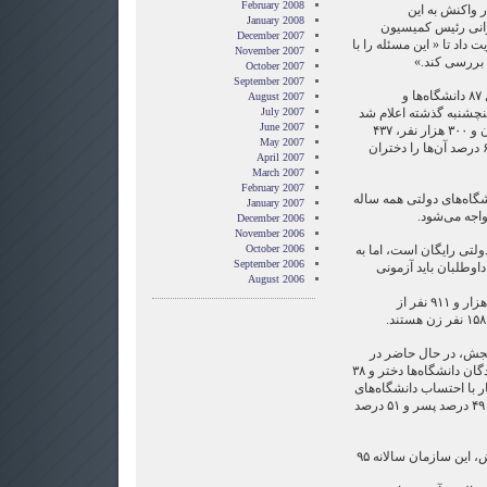
February 2008
واکنش‌ به این
January 2008
رانی رئیس کمیسیون
December 2007
اد تا « این مسئله را با
November 2007
ررسی کند.»
October 2007
September 2007
نتایج نهایی آزمون سراسری سال ۸۷ دانشگاه‌ها و
August 2007
شنبه گذشته اعلام شد
July 2007
June 2007
که براساس آن از میان یک میلیون و ۳۰۰ هزار نفر، ۴۳۷
May 2007
هزار و ۶۹ نفر پذیرفته شدند كه ۶۴ درصد آن‌ها را دختران
April 2007
March 2007
February 2007
گاه‌های دولتی همه ساله
January 2007
اجه می‌شود.
December 2006
November 2006
ولتی رایگان است، اما به
October 2006
September 2006
اوطلبان باید آزمونی
August 2006
در آزمون سراسری امسال، ۱۵۸ هزار و ۹۱۱ نفر از
نجش، در حال حاضر در
مجموع حدود ۶۲ درصد پذیرفته‌شدگان دانشگاه‌ها دختر و ۳۸
ر با احتساب دانشگاه‌های
آزاد، فراگیر و علمی كاربردی، به ۴۹ درصد پسر و ۵۱ درصد
براساس آمار‌های سازمان سنجش، این سازمان سالانه ۹۵